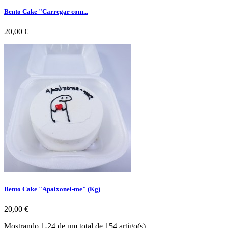
Bento Cake "Carregar com...
Preço
20,00 €
Bento Cake "Apaixonei-me" (Kg)
Preço
20,00 €
Mostrando 1-24 de um total de 154 artigo(s)