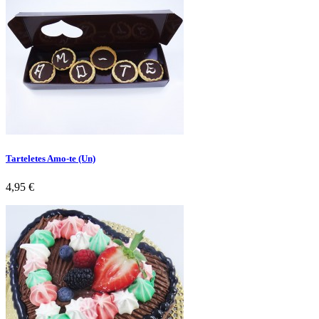
Tarteletes Amo-te (Un)
Preço
4,95 €