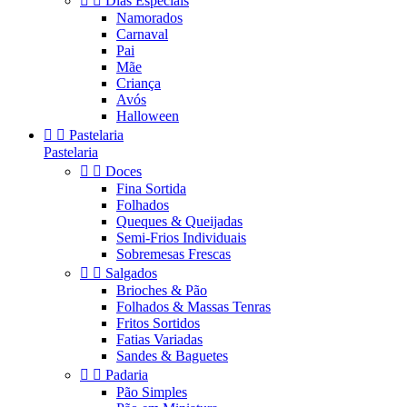


Dias Especiais
Namorados
Carnaval
Pai
Mãe
Criança
Avós
Halloween


Pastelaria
Pastelaria


Doces
Fina Sortida
Folhados
Queques & Queijadas
Semi-Frios Individuais
Sobremesas Frescas


Salgados
Brioches & Pão
Folhados & Massas Tenras
Fritos Sortidos
Fatias Variadas
Sandes & Baguetes


Padaria
Pão Simples