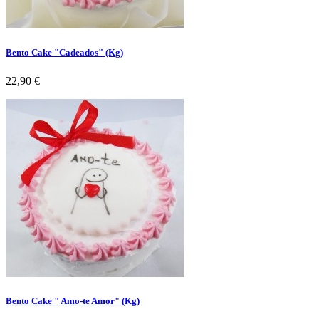
Bento Cake "Cadeados" (Kg)
Preço
22,90 €
Bento Cake " Amo-te Amor" (Kg)