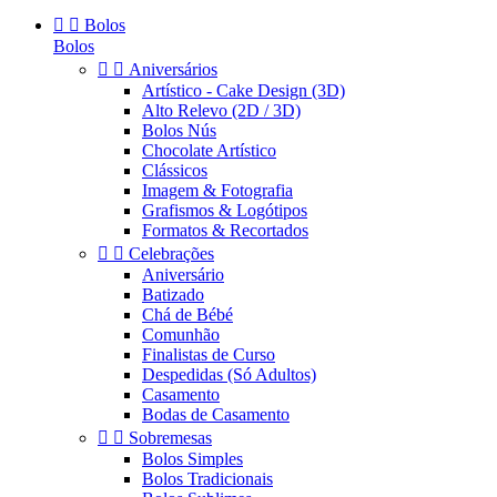


Bolos
Bolos


Aniversários
Artístico - Cake Design (3D)
Alto Relevo (2D / 3D)
Bolos Nús
Chocolate Artístico
Clássicos
Imagem & Fotografia
Grafismos & Logótipos
Formatos & Recortados


Celebrações
Aniversário
Batizado
Chá de Bébé
Comunhão
Finalistas de Curso
Despedidas (Só Adultos)
Casamento
Bodas de Casamento


Sobremesas
Bolos Simples
Bolos Tradicionais