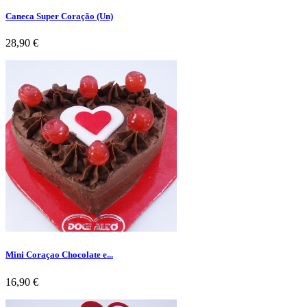
Caneca Super Coração (Un)
Preço
28,90 €
Mini Coraçao Chocolate e...
Preço
16,90 €