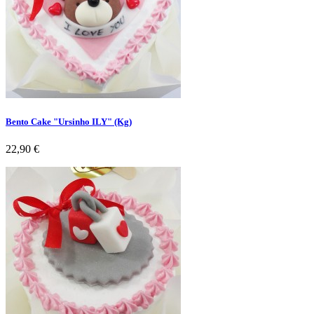
Bento Cake "Ursinho ILY" (Kg)
Preço
22,90 €