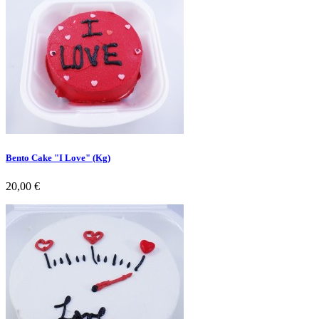
Bento Cake "I Love" (Kg)
Preço
20,00 €