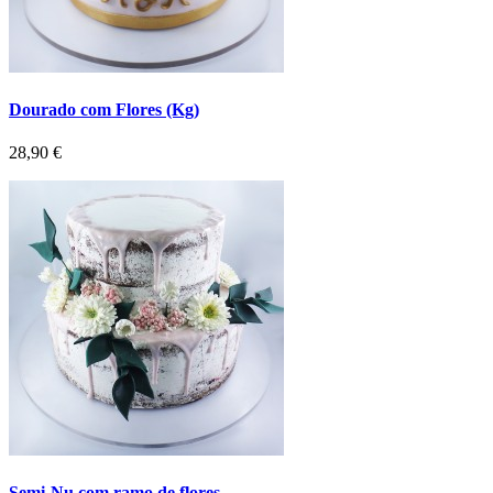
Dourado com Flores (Kg)
Preço
28,90 €
Semi-Nu com ramo de flores...