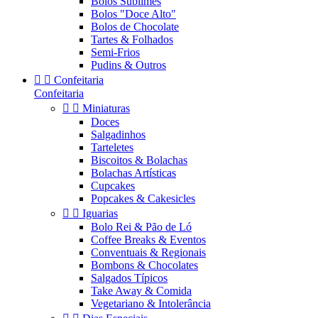
Bolos Sublimes
Bolos "Doce Alto"
Bolos de Chocolate
Tartes & Folhados
Semi-Frios
Pudins & Outros


Confeitaria
Confeitaria


Miniaturas
Doces
Salgadinhos
Tarteletes
Biscoitos & Bolachas
Bolachas Artísticas
Cupcakes
Popcakes & Cakesicles


Iguarias
Bolo Rei & Pão de Ló
Coffee Breaks & Eventos
Conventuais & Regionais
Bombons & Chocolates
Salgados Típicos
Take Away & Comida
Vegetariano & Intolerância