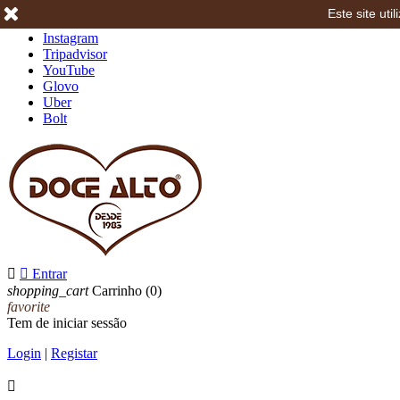
Este site ut
Facebook
Instagram
Tripadvisor
YouTube
Glovo
Uber
Bolt


Entrar
shopping_cart
Carrinho
(0)
favorite
Tem de iniciar sessão
Login
|
Registar
