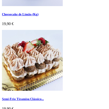
Cheesecake de Limão (Kg)
Preço
19,90 €
Semi-Frio Tiramisu Clássico...
Preço
19,90 €