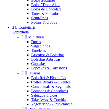
Bolos Sublimes
Bolos "Doce Alto"
Bolos de Chocolate
Tartes & Folhados
Semi-Frios
Pudins & Outros


Confeitaria
Confeitaria


Miniaturas
Doces
Salgadinhos
Tarteletes
Biscoitos & Bolachas
Bolachas Artísticas
Cupcakes
Popcakes & Cakesicles


Iguarias
Bolo Rei & Pão de Ló
Coffee Breaks & Eventos
Conventuais & Regionais
Bombons & Chocolates
Salgados Típicos
Take Away & Comida
Vegetariano & Intolerância