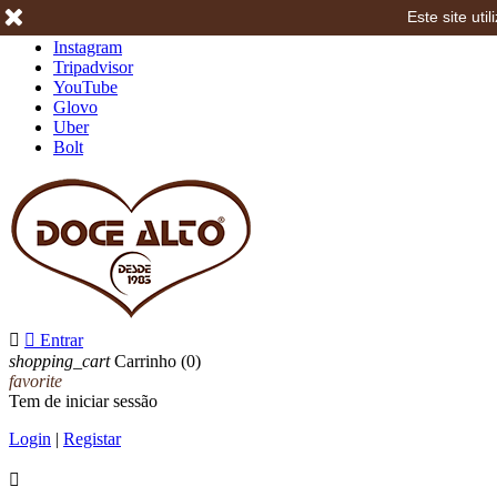
Este site ut
Facebook
Instagram
Tripadvisor
YouTube
Glovo
Uber
Bolt


Entrar
shopping_cart
Carrinho
(0)
favorite
Tem de iniciar sessão
Login
|
Registar
