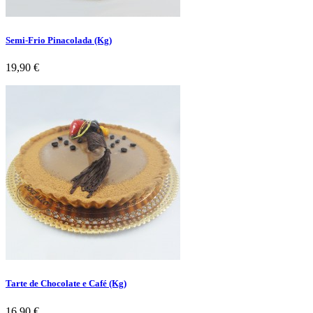
Semi-Frio Pinacolada (Kg)
Preço
19,90 €
Tarte de Chocolate e Café (Kg)
Preço
16,90 €