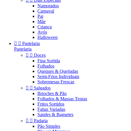


Dias Especiais
Namorados
Carnaval
Pai
Mãe
Criança
Avós
Halloween


Pastelaria
Pastelaria


Doces
Fina Sortida
Folhados
Queques & Queijadas
Semi-Frios Individuais
Sobremesas Frescas


Salgados
Brioches & Pão
Folhados & Massas Tenras
Fritos Sortidos
Fatias Variadas
Sandes & Baguetes


Padaria
Pão Simples