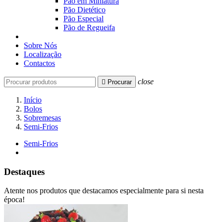
Pão em Miniatura
Pão Dietético
Pão Especial
Pão de Regueifa
Sobre Nós
Localização
Contactos
close

Procurar
Início
Bolos
Sobremesas
Semi-Frios
Semi-Frios
Destaques
Atente nos produtos que destacamos especialmente para si nesta
época!