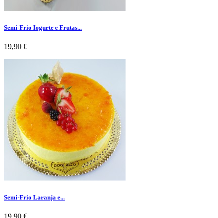
Semi-Frio Iogurte e Frutas...
Preço
19,90 €
Semi-Frio Laranja e...
Preço
19,90 €