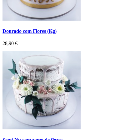
Dourado com Flores (Kg)
Preço
28,90 €
Semi-Nu com ramo de flores...