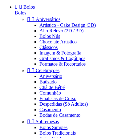


Bolos
Bolos


Aniversários
Artístico - Cake Design (3D)
Alto Relevo (2D / 3D)
Bolos Nús
Chocolate Artístico
Clássicos
Imagem & Fotografia
Grafismos & Logótipos
Formatos & Recortados


Celebrações
Aniversário
Batizado
Chá de Bébé
Comunhão
Finalistas de Curso
Despedidas (Só Adultos)
Casamento
Bodas de Casamento


Sobremesas
Bolos Simples
Bolos Tradicionais