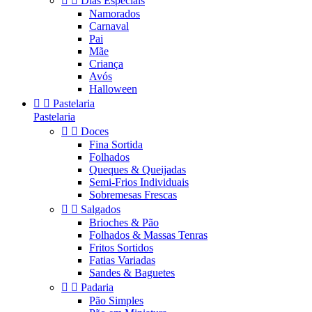


Dias Especiais
Namorados
Carnaval
Pai
Mãe
Criança
Avós
Halloween


Pastelaria
Pastelaria


Doces
Fina Sortida
Folhados
Queques & Queijadas
Semi-Frios Individuais
Sobremesas Frescas


Salgados
Brioches & Pão
Folhados & Massas Tenras
Fritos Sortidos
Fatias Variadas
Sandes & Baguetes


Padaria
Pão Simples