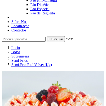
Pão em Miniatura
Pão Dietético
Pão Especial
Pão de Regueifa
Sobre Nós
Localização
Contactos
close

Procurar
Início
Bolos
Sobremesas
Semi-Frios
Semi-Frio Red Velvet (Kg)