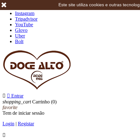
Este site utiliza cookies e outras tecno
Facebook
Instagram
Tripadvisor
YouTube
Glovo
Uber
Bolt


Entrar
shopping_cart
Carrinho
(0)
favorite
Tem de iniciar sessão
Login
|
Registar
