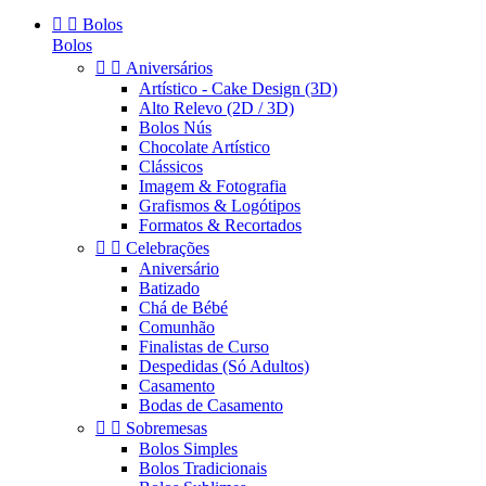


Bolos
Bolos


Aniversários
Artístico - Cake Design (3D)
Alto Relevo (2D / 3D)
Bolos Nús
Chocolate Artístico
Clássicos
Imagem & Fotografia
Grafismos & Logótipos
Formatos & Recortados


Celebrações
Aniversário
Batizado
Chá de Bébé
Comunhão
Finalistas de Curso
Despedidas (Só Adultos)
Casamento
Bodas de Casamento


Sobremesas
Bolos Simples
Bolos Tradicionais