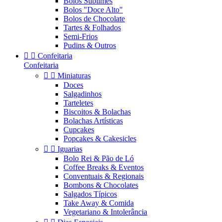
Bolos Sublimes
Bolos "Doce Alto"
Bolos de Chocolate
Tartes & Folhados
Semi-Frios
Pudins & Outros


Confeitaria
Confeitaria


Miniaturas
Doces
Salgadinhos
Tarteletes
Biscoitos & Bolachas
Bolachas Artísticas
Cupcakes
Popcakes & Cakesicles


Iguarias
Bolo Rei & Pão de Ló
Coffee Breaks & Eventos
Conventuais & Regionais
Bombons & Chocolates
Salgados Típicos
Take Away & Comida
Vegetariano & Intolerância