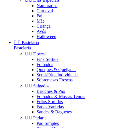


Dias Especiais
Namorados
Carnaval
Pai
Mãe
Criança
Avós
Halloween


Pastelaria
Pastelaria


Doces
Fina Sortida
Folhados
Queques & Queijadas
Semi-Frios Individuais
Sobremesas Frescas


Salgados
Brioches & Pão
Folhados & Massas Tenras
Fritos Sortidos
Fatias Variadas
Sandes & Baguetes


Padaria
Pão Simples