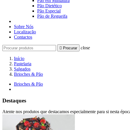
Pão em Miniatura
Pão Dietético
Pão Especial
Pão de Regueifa
Sobre Nós
Localização
Contactos
close

Procurar
Início
Pastelaria
Salgados
Brioches & Pão
Brioches & Pão
Destaques
Atente nos produtos que destacamos especialmente para si nesta époc