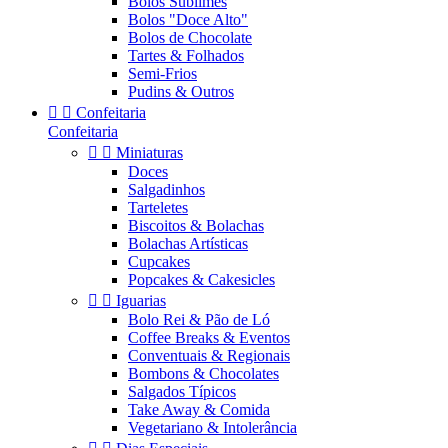
Bolos Sublimes
Bolos "Doce Alto"
Bolos de Chocolate
Tartes & Folhados
Semi-Frios
Pudins & Outros


Confeitaria
Confeitaria


Miniaturas
Doces
Salgadinhos
Tarteletes
Biscoitos & Bolachas
Bolachas Artísticas
Cupcakes
Popcakes & Cakesicles


Iguarias
Bolo Rei & Pão de Ló
Coffee Breaks & Eventos
Conventuais & Regionais
Bombons & Chocolates
Salgados Típicos
Take Away & Comida
Vegetariano & Intolerância