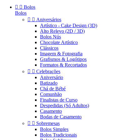


Bolos
Bolos


Aniversários
Artístico - Cake Design (3D)
Alto Relevo (2D / 3D)
Bolos Nús
Chocolate Artístico
Clássicos
Imagem & Fotografia
Grafismos & Logótipos
Formatos & Recortados


Celebrações
Aniversário
Batizado
Chá de Bébé
Comunhão
Finalistas de Curso
Despedidas (Só Adultos)
Casamento
Bodas de Casamento


Sobremesas
Bolos Simples
Bolos Tradicionais