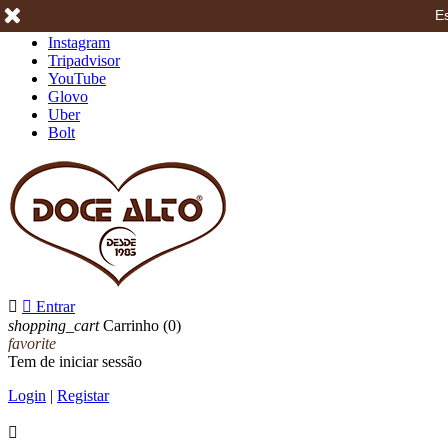
Es
Facebook
Instagram
Tripadvisor
YouTube
Glovo
Uber
Bolt


Entrar
shopping_cart
Carrinho
(0)
favorite
Tem de iniciar sessão
Login
|
Registar
