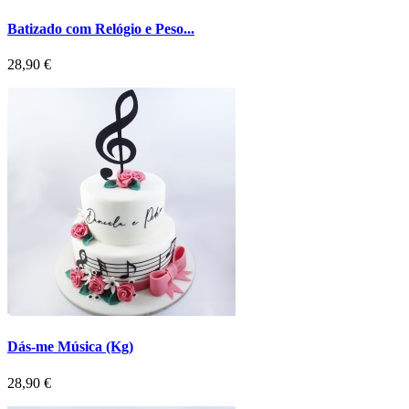
Batizado com Relógio e Peso...
Preço
28,90 €
Dás-me Música (Kg)
Preço
28,90 €