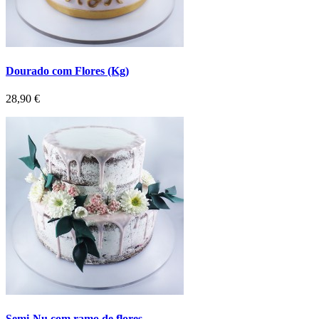
Dourado com Flores (Kg)
Preço
28,90 €
Semi-Nu com ramo de flores...