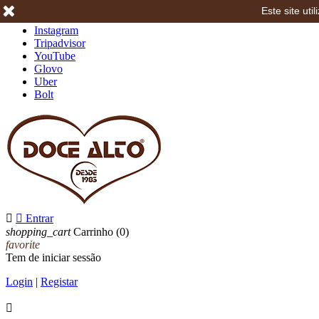
Este site ut
Facebook
Instagram
Tripadvisor
YouTube
Glovo
Uber
Bolt


Entrar
shopping_cart
Carrinho
(0)
favorite
Tem de iniciar sessão
Login
|
Registar
