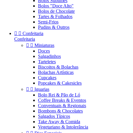
Bolos Sublimes
Bolos "Doce Alto"
Bolos de Chocolate
Tartes & Folhados
Semi-Frios
Pudins & Outros


Confeitaria
Confeitaria


Miniaturas
Doces
Salgadinhos
Tarteletes
Biscoitos & Bolachas
Bolachas Artísticas
Cupcakes
Popcakes & Cakesicles


Iguarias
Bolo Rei & Pão de Ló
Coffee Breaks & Eventos
Conventuais & Regionais
Bombons & Chocolates
Salgados Típicos
Take Away & Comida
Vegetariano & Intolerância