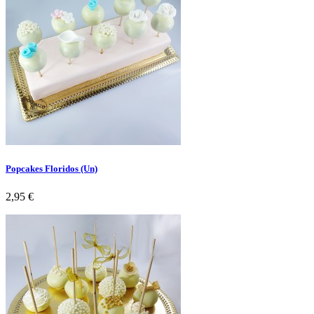
Popcakes Floridos (Un)
Preço
2,95 €