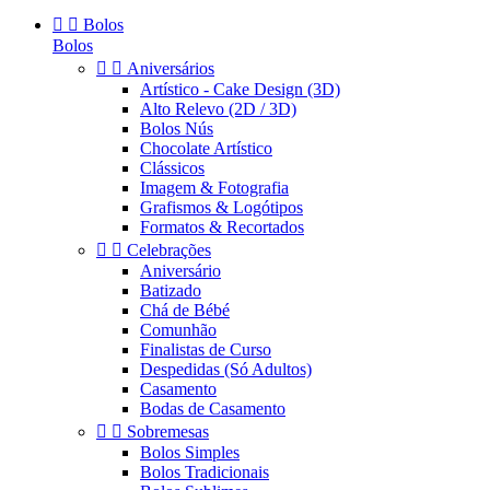


Bolos
Bolos


Aniversários
Artístico - Cake Design (3D)
Alto Relevo (2D / 3D)
Bolos Nús
Chocolate Artístico
Clássicos
Imagem & Fotografia
Grafismos & Logótipos
Formatos & Recortados


Celebrações
Aniversário
Batizado
Chá de Bébé
Comunhão
Finalistas de Curso
Despedidas (Só Adultos)
Casamento
Bodas de Casamento


Sobremesas
Bolos Simples
Bolos Tradicionais