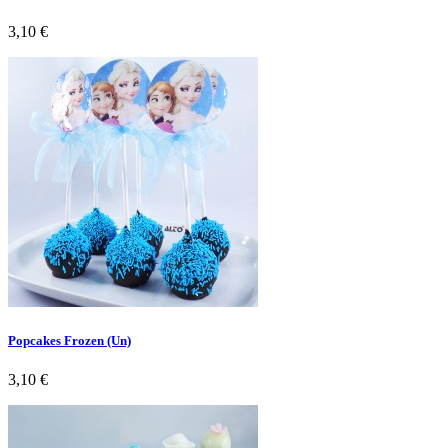
Preço
3,10 €
Popcakes Frozen (Un)
Preço
3,10 €