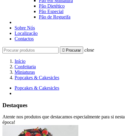
Pão em Miniatura
Pão Dietético
Pão Especial
Pão de Regueifa
Sobre Nós
Localização
Contactos
close

Procurar
Início
Confeitaria
Miniaturas
Popcakes & Cakesicles
Popcakes & Cakesicles
Destaques
Atente nos produtos que destacamos especialmente para si nesta
época!