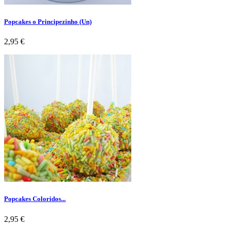
Popcakes o Principezinho (Un)
Preço
2,95 €
Popcakes Coloridos...
Preço
2,95 €