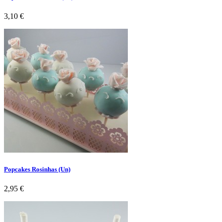
Preço
3,10 €
Popcakes Rosinhas (Un)
Preço
2,95 €