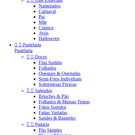


Dias Especiais
Namorados
Carnaval
Pai
Mãe
Criança
Avós
Halloween


Pastelaria
Pastelaria


Doces
Fina Sortida
Folhados
Queques & Queijadas
Semi-Frios Individuais
Sobremesas Frescas


Salgados
Brioches & Pão
Folhados & Massas Tenras
Fritos Sortidos
Fatias Variadas
Sandes & Baguetes


Padaria
Pão Simples