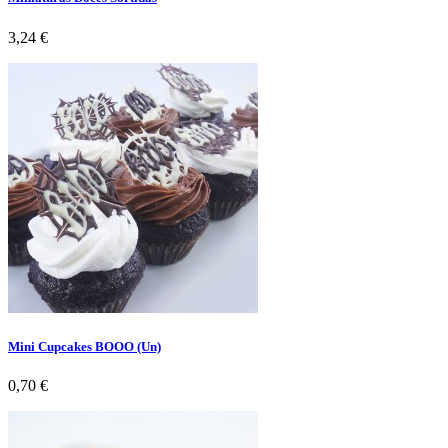
Preço
3,24 €
Mini Cupcakes BOOO (Un)
Preço
0,70 €