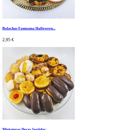
Bolachas Fantasma Halloween...
Preço
2,95 €
Miniaturas Doces Sortidas