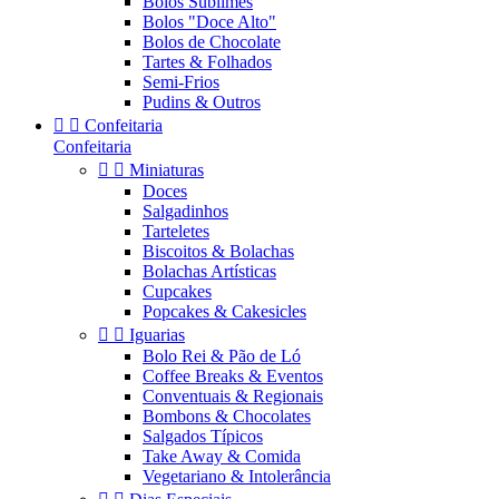
Bolos Sublimes
Bolos "Doce Alto"
Bolos de Chocolate
Tartes & Folhados
Semi-Frios
Pudins & Outros


Confeitaria
Confeitaria


Miniaturas
Doces
Salgadinhos
Tarteletes
Biscoitos & Bolachas
Bolachas Artísticas
Cupcakes
Popcakes & Cakesicles


Iguarias
Bolo Rei & Pão de Ló
Coffee Breaks & Eventos
Conventuais & Regionais
Bombons & Chocolates
Salgados Típicos
Take Away & Comida
Vegetariano & Intolerância