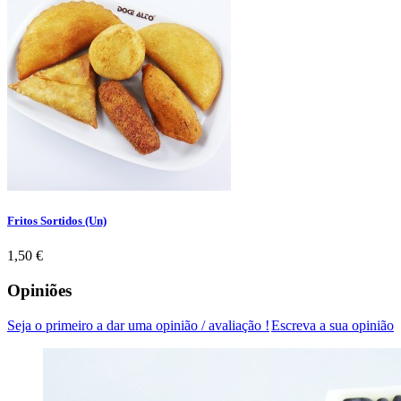
Fritos Sortidos (Un)
Preço
1,50 €
Opiniões
Seja o primeiro a dar uma opinião / avaliação !
Escreva a sua opinião