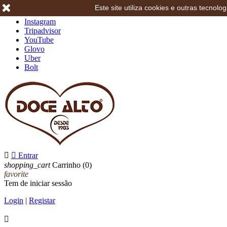
Este site utiliza cookies e outras tecno
Facebook
Instagram
Tripadvisor
YouTube
Glovo
Uber
Bolt


Entrar
shopping_cart
Carrinho
(0)
favorite
Tem de iniciar sessão
Login
|
Registar
