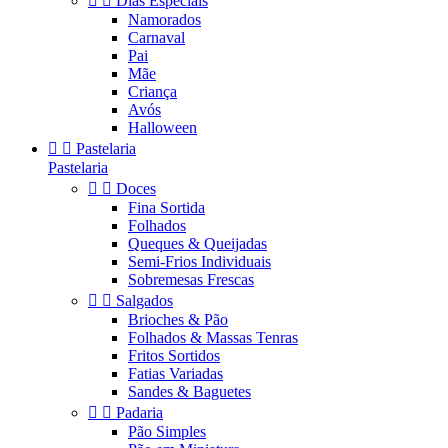


Dias Especiais
Namorados
Carnaval
Pai
Mãe
Criança
Avós
Halloween


Pastelaria
Pastelaria


Doces
Fina Sortida
Folhados
Queques & Queijadas
Semi-Frios Individuais
Sobremesas Frescas


Salgados
Brioches & Pão
Folhados & Massas Tenras
Fritos Sortidos
Fatias Variadas
Sandes & Baguetes


Padaria
Pão Simples