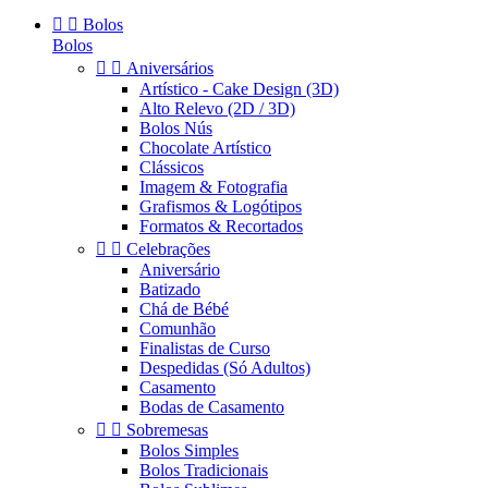


Bolos
Bolos


Aniversários
Artístico - Cake Design (3D)
Alto Relevo (2D / 3D)
Bolos Nús
Chocolate Artístico
Clássicos
Imagem & Fotografia
Grafismos & Logótipos
Formatos & Recortados


Celebrações
Aniversário
Batizado
Chá de Bébé
Comunhão
Finalistas de Curso
Despedidas (Só Adultos)
Casamento
Bodas de Casamento


Sobremesas
Bolos Simples
Bolos Tradicionais