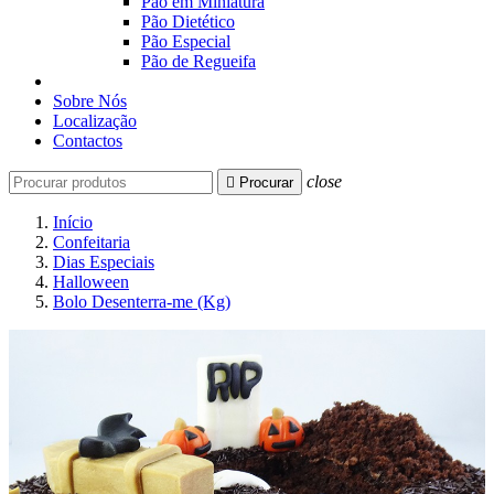
Pão em Miniatura
Pão Dietético
Pão Especial
Pão de Regueifa
Sobre Nós
Localização
Contactos
close

Procurar
Início
Confeitaria
Dias Especiais
Halloween
Bolo Desenterra-me (Kg)