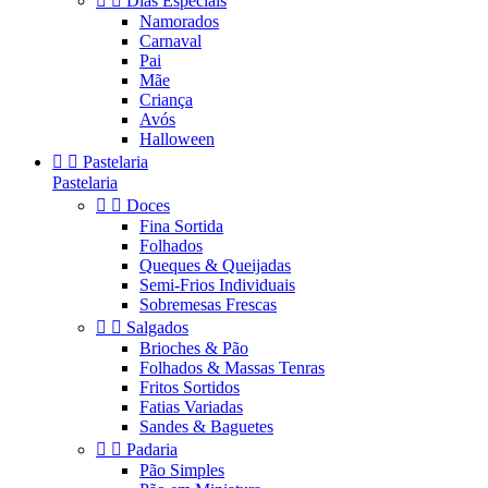


Dias Especiais
Namorados
Carnaval
Pai
Mãe
Criança
Avós
Halloween


Pastelaria
Pastelaria


Doces
Fina Sortida
Folhados
Queques & Queijadas
Semi-Frios Individuais
Sobremesas Frescas


Salgados
Brioches & Pão
Folhados & Massas Tenras
Fritos Sortidos
Fatias Variadas
Sandes & Baguetes


Padaria
Pão Simples