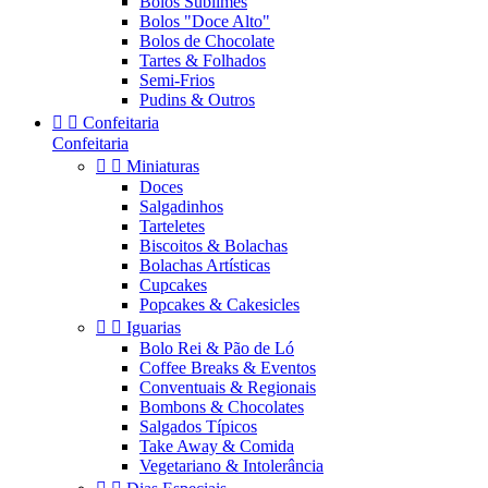
Bolos Sublimes
Bolos "Doce Alto"
Bolos de Chocolate
Tartes & Folhados
Semi-Frios
Pudins & Outros


Confeitaria
Confeitaria


Miniaturas
Doces
Salgadinhos
Tarteletes
Biscoitos & Bolachas
Bolachas Artísticas
Cupcakes
Popcakes & Cakesicles


Iguarias
Bolo Rei & Pão de Ló
Coffee Breaks & Eventos
Conventuais & Regionais
Bombons & Chocolates
Salgados Típicos
Take Away & Comida
Vegetariano & Intolerância