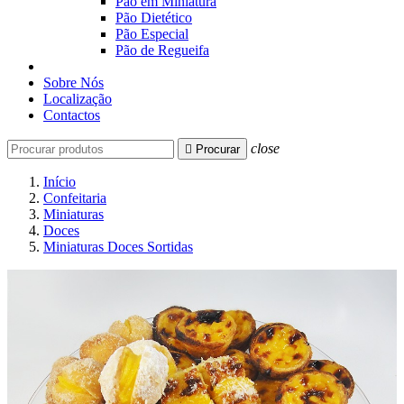
Pão em Miniatura
Pão Dietético
Pão Especial
Pão de Regueifa
Sobre Nós
Localização
Contactos
close

Procurar
Início
Confeitaria
Miniaturas
Doces
Miniaturas Doces Sortidas