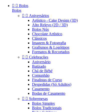


Bolos
Bolos


Aniversários
Artístico - Cake Design (3D)
Alto Relevo (2D / 3D)
Bolos Nús
Chocolate Artístico
Clássicos
Imagem & Fotografia
Grafismos & Logótipos
Formatos & Recortados


Celebrações
Aniversário
Batizado
Chá de Bébé
Comunhão
Finalistas de Curso
Despedidas (Só Adultos)
Casamento
Bodas de Casamento


Sobremesas
Bolos Simples
Bolos Tradicionais