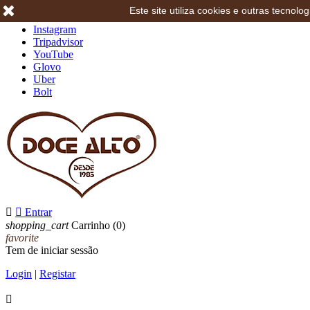
Este site utiliza cookies e outras tecno
Facebook
Instagram
Tripadvisor
YouTube
Glovo
Uber
Bolt


Entrar
shopping_cart
Carrinho
(0)
favorite
Tem de iniciar sessão
Login
|
Registar
