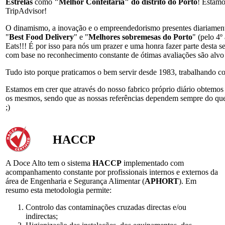
Estrelas
como
"Melhor Confeitaria" do distrito do Porto
! Estamo
TripAdvisor!
O dinamismo, a inovação e o empreendedorismo presentes diariamente
"
Best Food Delivery
" e "
Melhores sobremesas do Porto
" (pelo 4º
Eats!!! É por isso para nós um prazer e uma honra fazer parte desta 
com base no reconhecimento constante de ótimas avaliações são alvo 
Tudo isto porque praticamos o bem servir desde 1983, trabalhando co
Estamos em crer que através do nosso fabrico próprio diário obtemos
os mesmos, sendo que as nossas referências dependem sempre do que e
;)
HACCP
A Doce Alto tem o sistema
HACCP
implementado com
acompanhamento constante por profissionais internos e externos da
área de Engenharia e Segurança Alimentar (
APHORT
). Em
resumo esta metodologia permite:
Controlo das contaminações cruzadas directas e/ou
indirectas;