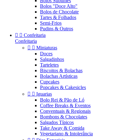
Bolos Sublimes
Bolos "Doce Alto"
Bolos de Chocolate
Tartes & Folhados
Semi-Frios
Pudins & Outros


Confeitaria
Confeitaria


Miniaturas
Doces
Salgadinhos
Tarteletes
Biscoitos & Bolachas
Bolachas Artísticas
Cupcakes
Popcakes & Cakesicles


Iguarias
Bolo Rei & Pão de Ló
Coffee Breaks & Eventos
Conventuais & Regionais
Bombons & Chocolates
Salgados Típicos
Take Away & Comida
Vegetariano & Intolerância