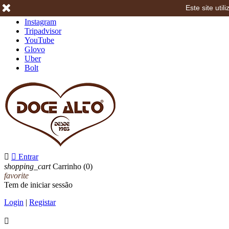
Este site uti
Facebook
Instagram
Tripadvisor
YouTube
Glovo
Uber
Bolt


Entrar
shopping_cart
Carrinho
(0)
favorite
Tem de iniciar sessão
Login
|
Registar
