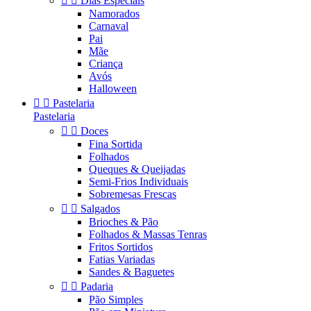


Dias Especiais
Namorados
Carnaval
Pai
Mãe
Criança
Avós
Halloween


Pastelaria
Pastelaria


Doces
Fina Sortida
Folhados
Queques & Queijadas
Semi-Frios Individuais
Sobremesas Frescas


Salgados
Brioches & Pão
Folhados & Massas Tenras
Fritos Sortidos
Fatias Variadas
Sandes & Baguetes


Padaria
Pão Simples