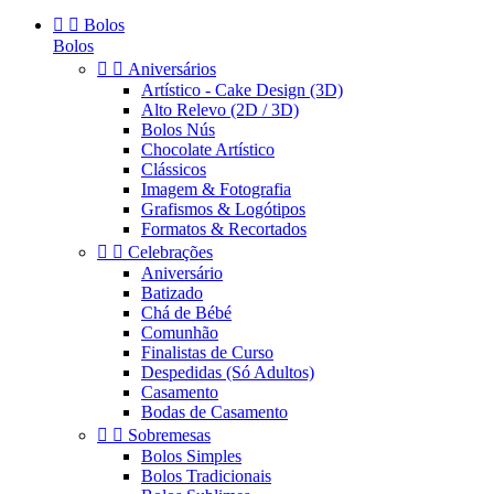


Bolos
Bolos


Aniversários
Artístico - Cake Design (3D)
Alto Relevo (2D / 3D)
Bolos Nús
Chocolate Artístico
Clássicos
Imagem & Fotografia
Grafismos & Logótipos
Formatos & Recortados


Celebrações
Aniversário
Batizado
Chá de Bébé
Comunhão
Finalistas de Curso
Despedidas (Só Adultos)
Casamento
Bodas de Casamento


Sobremesas
Bolos Simples
Bolos Tradicionais