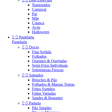


Dias Especiais
Namorados
Carnaval
Pai
Mãe
Criança
Avós
Halloween


Pastelaria
Pastelaria


Doces
Fina Sortida
Folhados
Queques & Queijadas
Semi-Frios Individuais
Sobremesas Frescas


Salgados
Brioches & Pão
Folhados & Massas Tenras
Fritos Sortidos
Fatias Variadas
Sandes & Baguetes


Padaria
Pão Simples