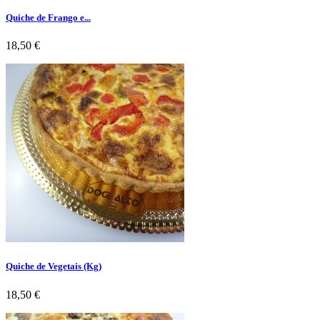
Quiche de Frango e...
Preço
18,50 €
Quiche de Vegetais (Kg)
Preço
18,50 €