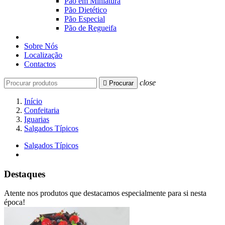
Pão em Miniatura
Pão Dietético
Pão Especial
Pão de Regueifa
Sobre Nós
Localização
Contactos
close

Procurar
Início
Confeitaria
Iguarias
Salgados Típicos
Salgados Típicos
Destaques
Atente nos produtos que destacamos especialmente para si nesta
época!