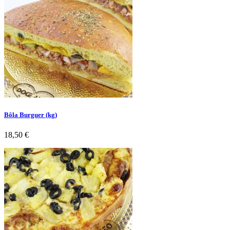
Bôla Burguer (kg)
Preço
18,50 €