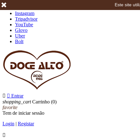
Este site ut
Facebook
Instagram
Tripadvisor
YouTube
Glovo
Uber
Bolt


Entrar
shopping_cart
Carrinho
(0)
favorite
Tem de iniciar sessão
Login
|
Registar
