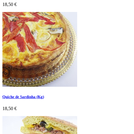
Preço
18,50 €
Quiche de Sardinha (Kg)
Preço
18,50 €