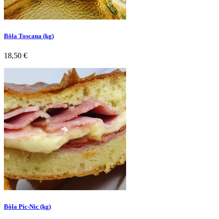
Bôla Toscana (kg)
Preço
18,50 €
Bôla Pic-Nic (kg)