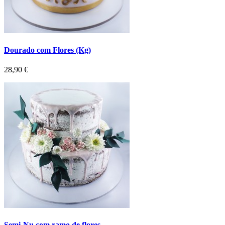
Dourado com Flores (Kg)
Preço
28,90 €
Semi-Nu com ramo de flores...