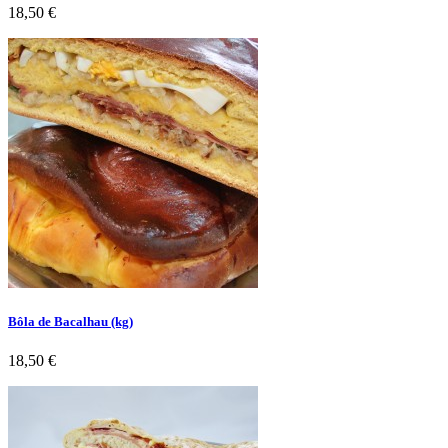
Preço
18,50 €
Bôla de Bacalhau (kg)
Preço
18,50 €