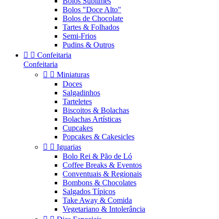
Bolos Sublimes
Bolos "Doce Alto"
Bolos de Chocolate
Tartes & Folhados
Semi-Frios
Pudins & Outros


Confeitaria
Confeitaria


Miniaturas
Doces
Salgadinhos
Tarteletes
Biscoitos & Bolachas
Bolachas Artísticas
Cupcakes
Popcakes & Cakesicles


Iguarias
Bolo Rei & Pão de Ló
Coffee Breaks & Eventos
Conventuais & Regionais
Bombons & Chocolates
Salgados Típicos
Take Away & Comida
Vegetariano & Intolerância