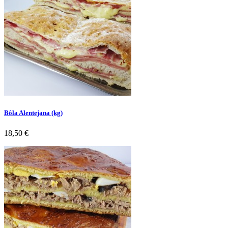
Bôla Alentejana (kg)
Preço
18,50 €