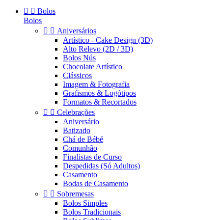


Bolos
Bolos


Aniversários
Artístico - Cake Design (3D)
Alto Relevo (2D / 3D)
Bolos Nús
Chocolate Artístico
Clássicos
Imagem & Fotografia
Grafismos & Logótipos
Formatos & Recortados


Celebrações
Aniversário
Batizado
Chá de Bébé
Comunhão
Finalistas de Curso
Despedidas (Só Adultos)
Casamento
Bodas de Casamento


Sobremesas
Bolos Simples
Bolos Tradicionais