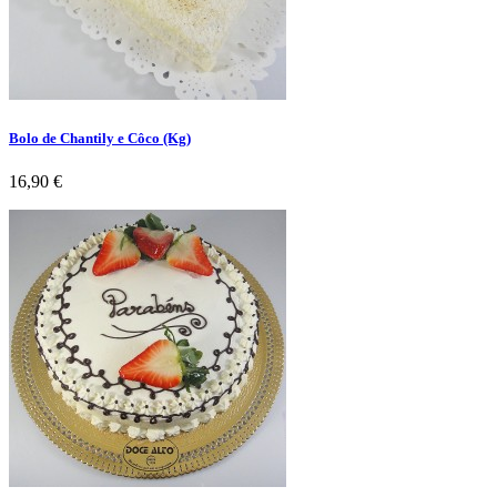
Bolo de Chantily e Côco (Kg)
Preço
16,90 €