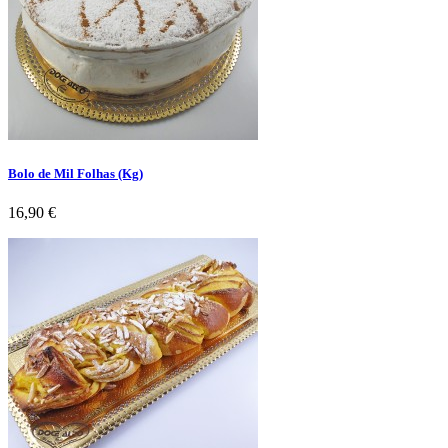
Bolo de Mil Folhas (Kg)
Preço
16,90 €