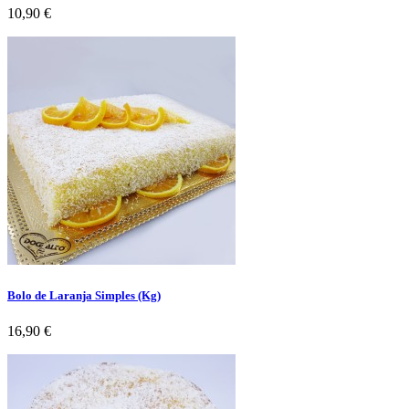
Preço
10,90 €
Bolo de Laranja Simples (Kg)
Preço
16,90 €