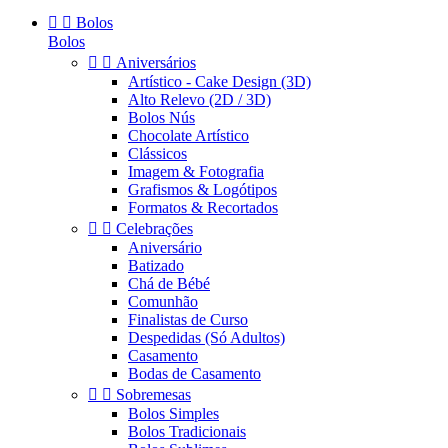


Bolos
Bolos


Aniversários
Artístico - Cake Design (3D)
Alto Relevo (2D / 3D)
Bolos Nús
Chocolate Artístico
Clássicos
Imagem & Fotografia
Grafismos & Logótipos
Formatos & Recortados


Celebrações
Aniversário
Batizado
Chá de Bébé
Comunhão
Finalistas de Curso
Despedidas (Só Adultos)
Casamento
Bodas de Casamento


Sobremesas
Bolos Simples
Bolos Tradicionais