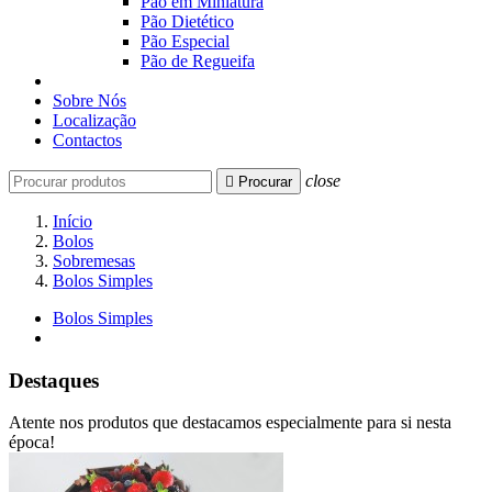
Pão em Miniatura
Pão Dietético
Pão Especial
Pão de Regueifa
Sobre Nós
Localização
Contactos
close

Procurar
Início
Bolos
Sobremesas
Bolos Simples
Bolos Simples
Destaques
Atente nos produtos que destacamos especialmente para si nesta
época!