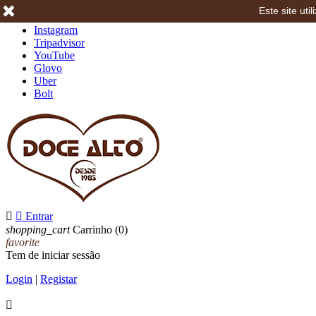
Este site ut
Facebook
Instagram
Tripadvisor
YouTube
Glovo
Uber
Bolt


Entrar
shopping_cart
Carrinho
(0)
favorite
Tem de iniciar sessão
Login
|
Registar
