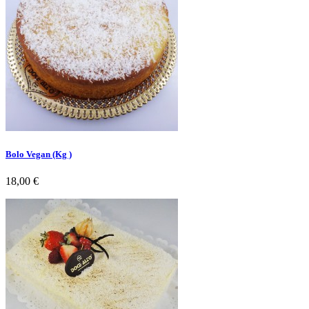
Bolo Vegan (Kg )
Preço
18,00 €