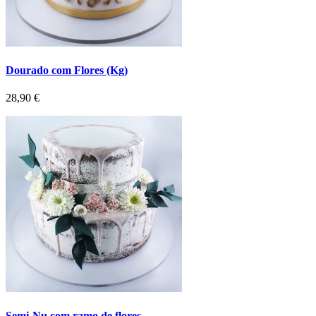
Dourado com Flores (Kg)
Preço
28,90 €
Semi-Nu com ramo de flores...