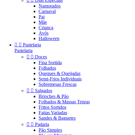


Dias Especiais
Namorados
Carnaval
Pai
Mãe
Criança
Avós
Halloween


Pastelaria
Pastelaria


Doces
Fina Sortida
Folhados
Queques & Queijadas
Semi-Frios Individuais
Sobremesas Frescas


Salgados
Brioches & Pão
Folhados & Massas Tenras
Fritos Sortidos
Fatias Variadas
Sandes & Baguetes


Padaria
Pão Simples