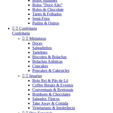
Bolos Sublimes
Bolos "Doce Alto"
Bolos de Chocolate
Tartes & Folhados
Semi-Frios
Pudins & Outros


Confeitaria
Confeitaria


Miniaturas
Doces
Salgadinhos
Tarteletes
Biscoitos & Bolachas
Bolachas Artísticas
Cupcakes
Popcakes & Cakesicles


Iguarias
Bolo Rei & Pão de Ló
Coffee Breaks & Eventos
Conventuais & Regionais
Bombons & Chocolates
Salgados Típicos
Take Away & Comida
Vegetariano & Intolerância