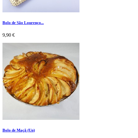
Bolo de São Lourenço...
Preço
9,90 €
Bolo de Maçã (Un)