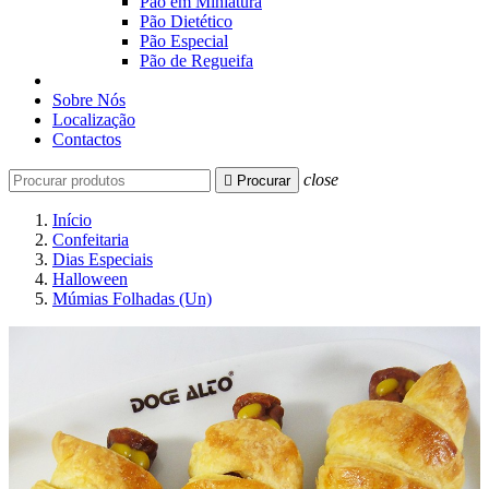
Pão em Miniatura
Pão Dietético
Pão Especial
Pão de Regueifa
Sobre Nós
Localização
Contactos
close

Procurar
Início
Confeitaria
Dias Especiais
Halloween
Múmias Folhadas (Un)