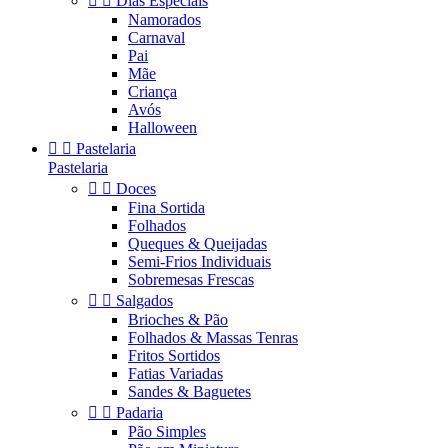


Dias Especiais
Namorados
Carnaval
Pai
Mãe
Criança
Avós
Halloween


Pastelaria
Pastelaria


Doces
Fina Sortida
Folhados
Queques & Queijadas
Semi-Frios Individuais
Sobremesas Frescas


Salgados
Brioches & Pão
Folhados & Massas Tenras
Fritos Sortidos
Fatias Variadas
Sandes & Baguetes


Padaria
Pão Simples