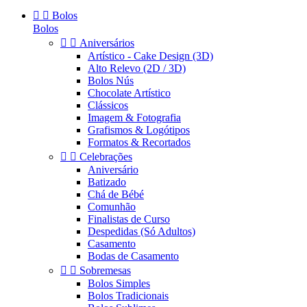


Bolos
Bolos


Aniversários
Artístico - Cake Design (3D)
Alto Relevo (2D / 3D)
Bolos Nús
Chocolate Artístico
Clássicos
Imagem & Fotografia
Grafismos & Logótipos
Formatos & Recortados


Celebrações
Aniversário
Batizado
Chá de Bébé
Comunhão
Finalistas de Curso
Despedidas (Só Adultos)
Casamento
Bodas de Casamento


Sobremesas
Bolos Simples
Bolos Tradicionais