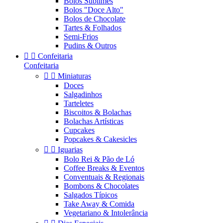
Bolos Sublimes
Bolos "Doce Alto"
Bolos de Chocolate
Tartes & Folhados
Semi-Frios
Pudins & Outros


Confeitaria
Confeitaria


Miniaturas
Doces
Salgadinhos
Tarteletes
Biscoitos & Bolachas
Bolachas Artísticas
Cupcakes
Popcakes & Cakesicles


Iguarias
Bolo Rei & Pão de Ló
Coffee Breaks & Eventos
Conventuais & Regionais
Bombons & Chocolates
Salgados Típicos
Take Away & Comida
Vegetariano & Intolerância