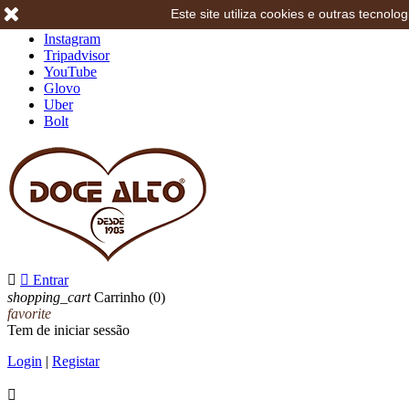
Este site utiliza cookies e outras tecno
Facebook
Instagram
Tripadvisor
YouTube
Glovo
Uber
Bolt


Entrar
shopping_cart
Carrinho
(0)
favorite
Tem de iniciar sessão
Login
|
Registar
