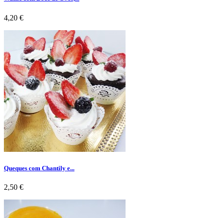
Preço
4,20 €
Queques com Chantily e...
Preço
2,50 €