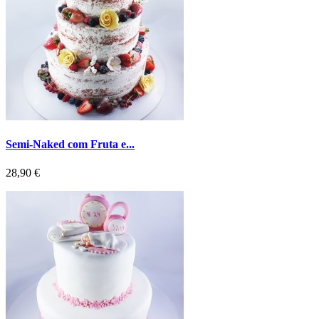
Semi-Naked com Fruta e...
Preço
28,90 €