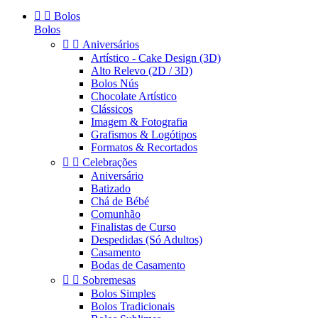


Bolos
Bolos


Aniversários
Artístico - Cake Design (3D)
Alto Relevo (2D / 3D)
Bolos Nús
Chocolate Artístico
Clássicos
Imagem & Fotografia
Grafismos & Logótipos
Formatos & Recortados


Celebrações
Aniversário
Batizado
Chá de Bébé
Comunhão
Finalistas de Curso
Despedidas (Só Adultos)
Casamento
Bodas de Casamento


Sobremesas
Bolos Simples
Bolos Tradicionais