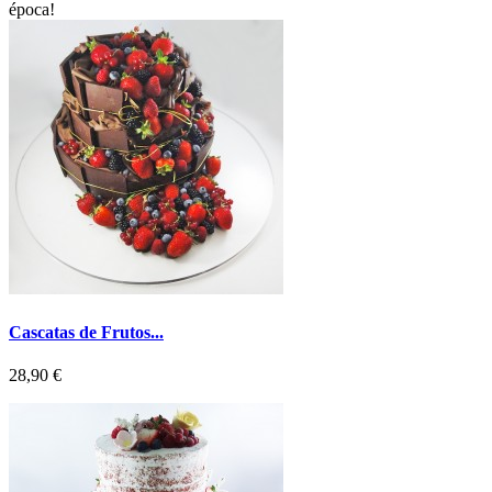
época!
Cascatas de Frutos...
Preço
28,90 €