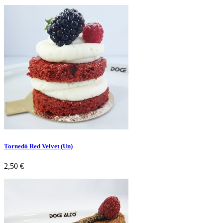
Tornedó Red Velvet (Un)
Preço
2,50 €