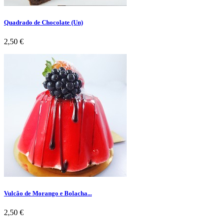
Quadrado de Chocolate (Un)
Preço
2,50 €
Vulcão de Morango e Bolacha...
Preço
2,50 €