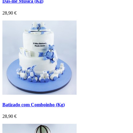
Dás-me Música (Kg)
Preço
28,90 €
Batizado com Comboinho (Kg)
Preço
28,90 €