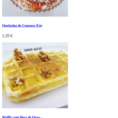
Queijadas de Cenoura (Un)
Preço
1,35 €
Waffle com Doce de Ovos,...