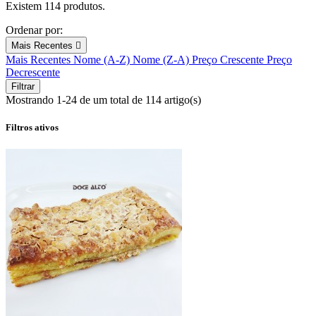
Existem 114 produtos.
Ordenar por:
Mais Recentes

Mais Recentes
Nome (A-Z)
Nome (Z-A)
Preço Crescente
Preço
Decrescente
Filtrar
Mostrando 1-24 de um total de 114 artigo(s)
Filtros ativos