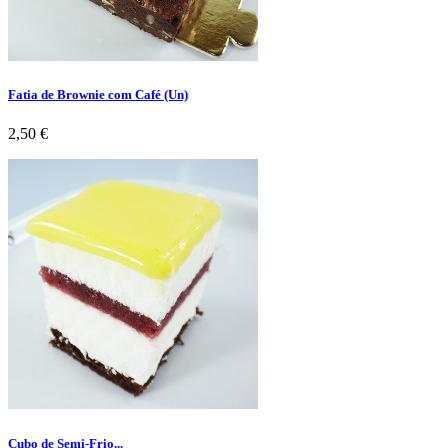
Fatia de Brownie com Café (Un)
Preço
2,50 €
Cubo de Semi-Frio...