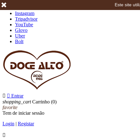
Este site ut
Facebook
Instagram
Tripadvisor
YouTube
Glovo
Uber
Bolt


Entrar
shopping_cart
Carrinho
(0)
favorite
Tem de iniciar sessão
Login
|
Registar
