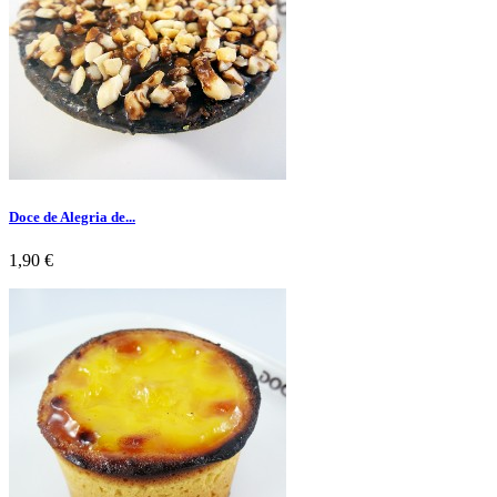
Doce de Alegria de...
Preço
1,90 €