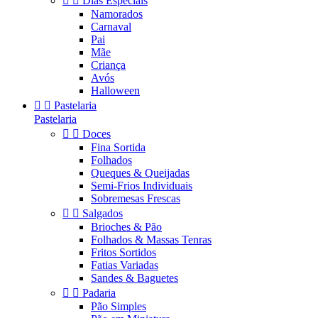


Dias Especiais
Namorados
Carnaval
Pai
Mãe
Criança
Avós
Halloween


Pastelaria
Pastelaria


Doces
Fina Sortida
Folhados
Queques & Queijadas
Semi-Frios Individuais
Sobremesas Frescas


Salgados
Brioches & Pão
Folhados & Massas Tenras
Fritos Sortidos
Fatias Variadas
Sandes & Baguetes


Padaria
Pão Simples