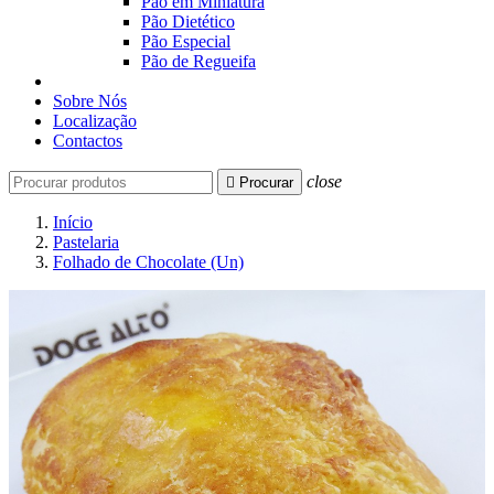
Pão em Miniatura
Pão Dietético
Pão Especial
Pão de Regueifa
Sobre Nós
Localização
Contactos
close

Procurar
Início
Pastelaria
Folhado de Chocolate (Un)