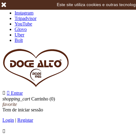
Este site utiliza cookies e outras tecno
Facebook
Instagram
Tripadvisor
YouTube
Glovo
Uber
Bolt


Entrar
shopping_cart
Carrinho
(0)
favorite
Tem de iniciar sessão
Login
|
Registar
