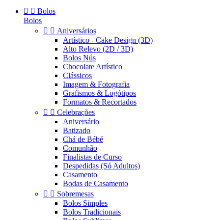


Bolos
Bolos


Aniversários
Artístico - Cake Design (3D)
Alto Relevo (2D / 3D)
Bolos Nús
Chocolate Artístico
Clássicos
Imagem & Fotografia
Grafismos & Logótipos
Formatos & Recortados


Celebrações
Aniversário
Batizado
Chá de Bébé
Comunhão
Finalistas de Curso
Despedidas (Só Adultos)
Casamento
Bodas de Casamento


Sobremesas
Bolos Simples
Bolos Tradicionais