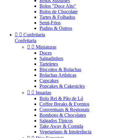
Bolos Sublimes
Bolos "Doce Alto"
Bolos de Chocolate
Tartes & Folhados
Semi-Frios
Pudins & Outros


Confeitaria
Confeitaria


Miniaturas
Doces
Salgadinhos
Tarteletes
Biscoitos & Bolachas
Bolachas Artísticas
Cupcakes
Popcakes & Cakesicles


Iguarias
Bolo Rei & Pão de Ló
Coffee Breaks & Eventos
Conventuais & Regionais
Bombons & Chocolates
Salgados Típicos
Take Away & Comida
Vegetariano & Intolerância