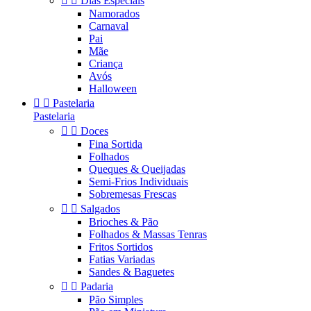


Dias Especiais
Namorados
Carnaval
Pai
Mãe
Criança
Avós
Halloween


Pastelaria
Pastelaria


Doces
Fina Sortida
Folhados
Queques & Queijadas
Semi-Frios Individuais
Sobremesas Frescas


Salgados
Brioches & Pão
Folhados & Massas Tenras
Fritos Sortidos
Fatias Variadas
Sandes & Baguetes


Padaria
Pão Simples