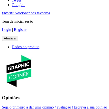
Tweet
Google+
favorite
Adicionar aos favoritos
Tem de iniciar sesão
Login
|
Registar
Dados do produto
Opiniões
Seja o primeiro a dar uma opinião / avaliação !
Escreva a sua opinião