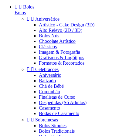


Bolos
Bolos


Aniversários
Artístico - Cake Design (3D)
Alto Relevo (2D / 3D)
Bolos Nús
Chocolate Artístico
Clássicos
Imagem & Fotografia
Grafismos & Logótipos
Formatos & Recortados


Celebrações
Aniversário
Batizado
Chá de Bébé
Comunhão
Finalistas de Curso
Despedidas (Só Adultos)
Casamento
Bodas de Casamento


Sobremesas
Bolos Simples
Bolos Tradicionais