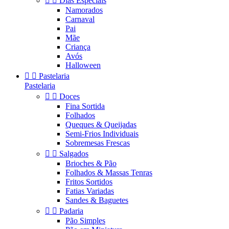


Dias Especiais
Namorados
Carnaval
Pai
Mãe
Criança
Avós
Halloween


Pastelaria
Pastelaria


Doces
Fina Sortida
Folhados
Queques & Queijadas
Semi-Frios Individuais
Sobremesas Frescas


Salgados
Brioches & Pão
Folhados & Massas Tenras
Fritos Sortidos
Fatias Variadas
Sandes & Baguetes


Padaria
Pão Simples