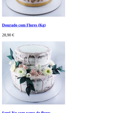
Dourado com Flores (Kg)
Preço
28,90 €
Semi-Nu com ramo de flores...