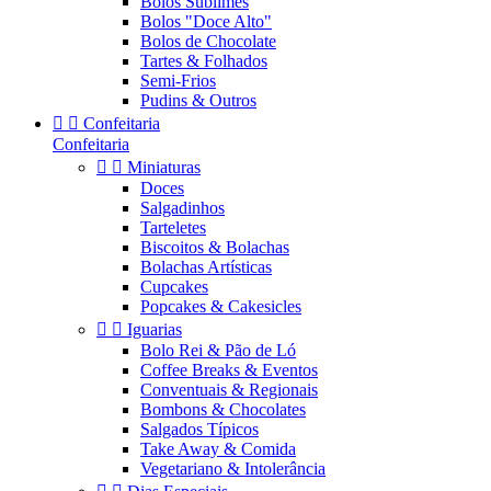
Bolos Sublimes
Bolos "Doce Alto"
Bolos de Chocolate
Tartes & Folhados
Semi-Frios
Pudins & Outros


Confeitaria
Confeitaria


Miniaturas
Doces
Salgadinhos
Tarteletes
Biscoitos & Bolachas
Bolachas Artísticas
Cupcakes
Popcakes & Cakesicles


Iguarias
Bolo Rei & Pão de Ló
Coffee Breaks & Eventos
Conventuais & Regionais
Bombons & Chocolates
Salgados Típicos
Take Away & Comida
Vegetariano & Intolerância