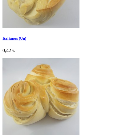
Italianos (Un)
Preço
0,42 €