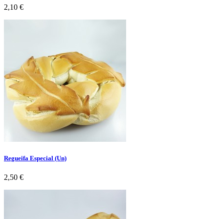
Preço
2,10 €
Regueifa Especial (Un)
Preço
2,50 €