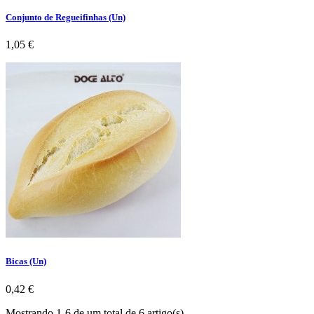
Conjunto de Regueifinhas (Un)
Preço
1,05 €
Bicas (Un)
Preço
0,42 €
Mostrando 1-6 de um total de 6 artigo(s)