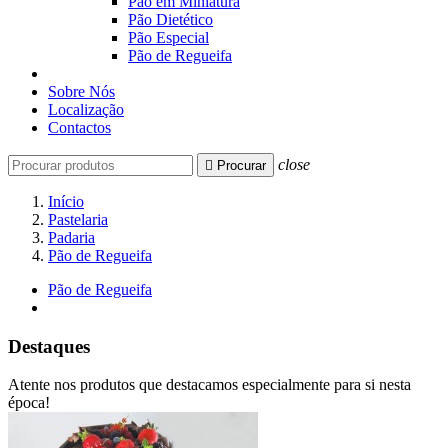
Pão em Miniatura
Pão Dietético
Pão Especial
Pão de Regueifa
Sobre Nós
Localização
Contactos
close

Procurar
Início
Pastelaria
Padaria
Pão de Regueifa
Pão de Regueifa
Destaques
Atente nos produtos que destacamos especialmente para si nesta
época!