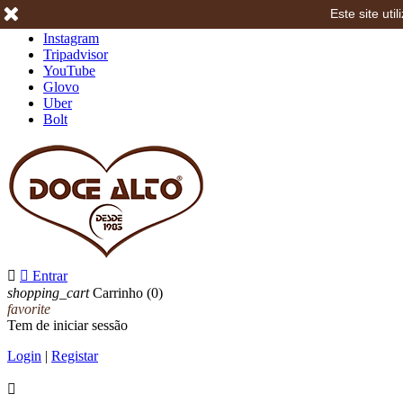
Este site ut
Facebook
Instagram
Tripadvisor
YouTube
Glovo
Uber
Bolt


Entrar
shopping_cart
Carrinho
(0)
favorite
Tem de iniciar sessão
Login
|
Registar
