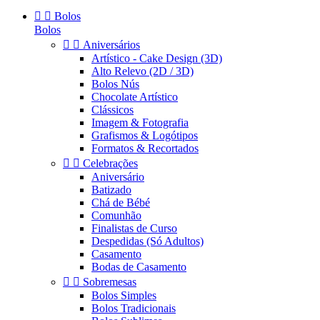


Bolos
Bolos


Aniversários
Artístico - Cake Design (3D)
Alto Relevo (2D / 3D)
Bolos Nús
Chocolate Artístico
Clássicos
Imagem & Fotografia
Grafismos & Logótipos
Formatos & Recortados


Celebrações
Aniversário
Batizado
Chá de Bébé
Comunhão
Finalistas de Curso
Despedidas (Só Adultos)
Casamento
Bodas de Casamento


Sobremesas
Bolos Simples
Bolos Tradicionais