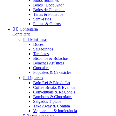
Bolos Sublimes
Bolos "Doce Alto"
Bolos de Chocolate
Tartes & Folhados
Semi-Frios
Pudins & Outros


Confeitaria
Confeitaria


Miniaturas
Doces
Salgadinhos
Tarteletes
Biscoitos & Bolachas
Bolachas Artísticas
Cupcakes
Popcakes & Cakesicles


Iguarias
Bolo Rei & Pão de Ló
Coffee Breaks & Eventos
Conventuais & Regionais
Bombons & Chocolates
Salgados Típicos
Take Away & Comida
Vegetariano & Intolerância