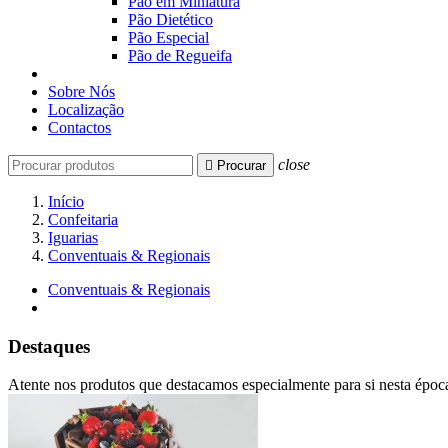
Pão em Miniatura
Pão Dietético
Pão Especial
Pão de Regueifa
Sobre Nós
Localização
Contactos
close

Procurar
Início
Confeitaria
Iguarias
Conventuais & Regionais
Conventuais & Regionais
Destaques
Atente nos produtos que destacamos especialmente para si nesta époc