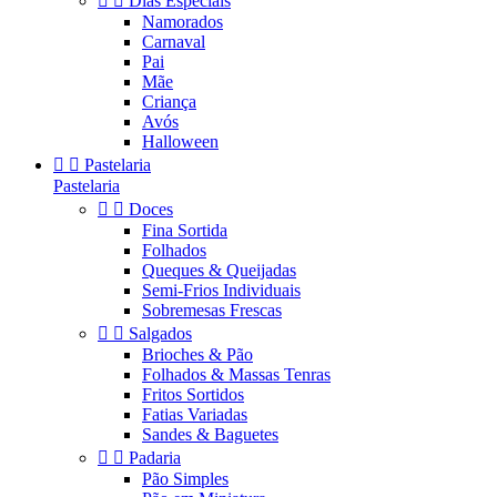


Dias Especiais
Namorados
Carnaval
Pai
Mãe
Criança
Avós
Halloween


Pastelaria
Pastelaria


Doces
Fina Sortida
Folhados
Queques & Queijadas
Semi-Frios Individuais
Sobremesas Frescas


Salgados
Brioches & Pão
Folhados & Massas Tenras
Fritos Sortidos
Fatias Variadas
Sandes & Baguetes


Padaria
Pão Simples