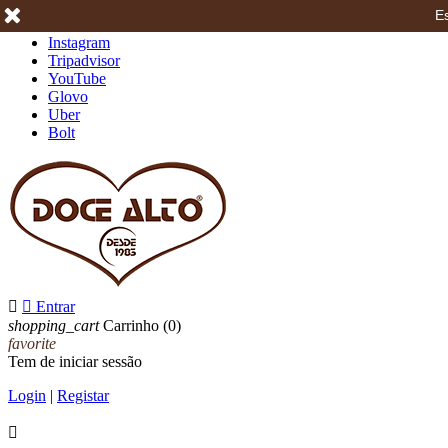
Es
Facebook
Instagram
Tripadvisor
YouTube
Glovo
Uber
Bolt


Entrar
shopping_cart
Carrinho
(0)
favorite
Tem de iniciar sessão
Login
|
Registar
