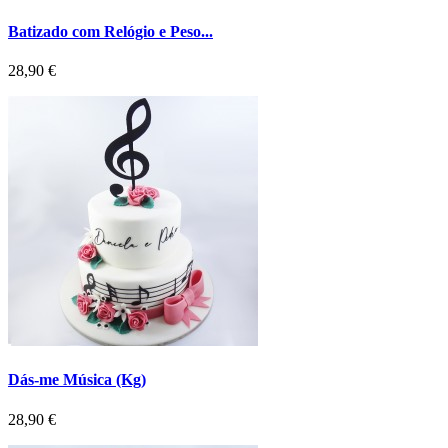
Batizado com Relógio e Peso...
Preço
28,90 €
Dás-me Música (Kg)
Preço
28,90 €