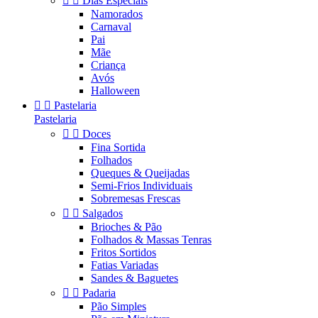


Dias Especiais
Namorados
Carnaval
Pai
Mãe
Criança
Avós
Halloween


Pastelaria
Pastelaria


Doces
Fina Sortida
Folhados
Queques & Queijadas
Semi-Frios Individuais
Sobremesas Frescas


Salgados
Brioches & Pão
Folhados & Massas Tenras
Fritos Sortidos
Fatias Variadas
Sandes & Baguetes


Padaria
Pão Simples