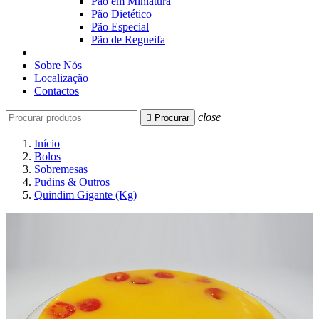
Pão em Miniatura
Pão Dietético
Pão Especial
Pão de Regueifa
Sobre Nós
Localização
Contactos
close

Procurar
Início
Bolos
Sobremesas
Pudins & Outros
Quindim Gigante (Kg)