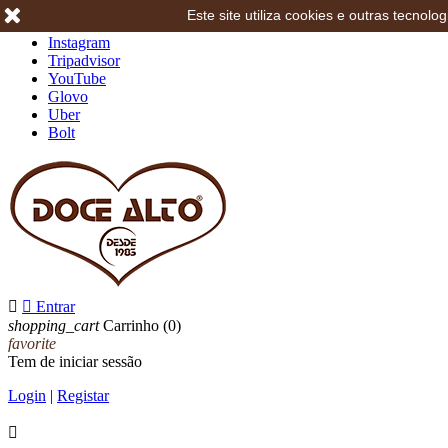
Este site utiliza cookies e outras tecno
Facebook
Instagram
Tripadvisor
YouTube
Glovo
Uber
Bolt


Entrar
shopping_cart
Carrinho
(0)
favorite
Tem de iniciar sessão
Login
|
Registar
