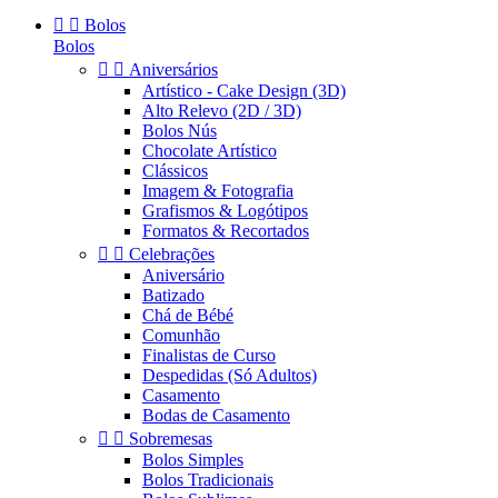


Bolos
Bolos


Aniversários
Artístico - Cake Design (3D)
Alto Relevo (2D / 3D)
Bolos Nús
Chocolate Artístico
Clássicos
Imagem & Fotografia
Grafismos & Logótipos
Formatos & Recortados


Celebrações
Aniversário
Batizado
Chá de Bébé
Comunhão
Finalistas de Curso
Despedidas (Só Adultos)
Casamento
Bodas de Casamento


Sobremesas
Bolos Simples
Bolos Tradicionais