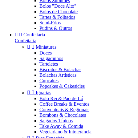
Bolos Sublimes
Bolos "Doce Alto"
Bolos de Chocolate
Tartes & Folhados
Semi-Frios
Pudins & Outros


Confeitaria
Confeitaria


Miniaturas
Doces
Salgadinhos
Tarteletes
Biscoitos & Bolachas
Bolachas Artísticas
Cupcakes
Popcakes & Cakesicles


Iguarias
Bolo Rei & Pão de Ló
Coffee Breaks & Eventos
Conventuais & Regionais
Bombons & Chocolates
Salgados Típicos
Take Away & Comida
Vegetariano & Intolerância