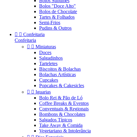
Bolos Sublimes
Bolos "Doce Alto"
Bolos de Chocolate
Tartes & Folhados
Semi-Frios
Pudins & Outros


Confeitaria
Confeitaria


Miniaturas
Doces
Salgadinhos
Tarteletes
Biscoitos & Bolachas
Bolachas Artísticas
Cupcakes
Popcakes & Cakesicles


Iguarias
Bolo Rei & Pão de Ló
Coffee Breaks & Eventos
Conventuais & Regionais
Bombons & Chocolates
Salgados Típicos
Take Away & Comida
Vegetariano & Intolerância