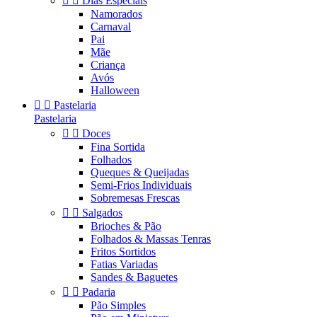


Dias Especiais
Namorados
Carnaval
Pai
Mãe
Criança
Avós
Halloween


Pastelaria
Pastelaria


Doces
Fina Sortida
Folhados
Queques & Queijadas
Semi-Frios Individuais
Sobremesas Frescas


Salgados
Brioches & Pão
Folhados & Massas Tenras
Fritos Sortidos
Fatias Variadas
Sandes & Baguetes


Padaria
Pão Simples