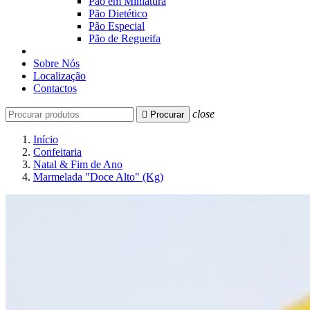
Pão em Miniatura
Pão Dietético
Pão Especial
Pão de Regueifa
Sobre Nós
Localização
Contactos
close

Procurar
Início
Confeitaria
Natal & Fim de Ano
Marmelada "Doce Alto" (Kg)