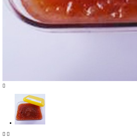


