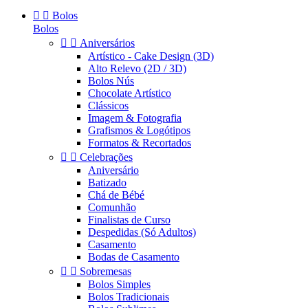


Bolos
Bolos


Aniversários
Artístico - Cake Design (3D)
Alto Relevo (2D / 3D)
Bolos Nús
Chocolate Artístico
Clássicos
Imagem & Fotografia
Grafismos & Logótipos
Formatos & Recortados


Celebrações
Aniversário
Batizado
Chá de Bébé
Comunhão
Finalistas de Curso
Despedidas (Só Adultos)
Casamento
Bodas de Casamento


Sobremesas
Bolos Simples
Bolos Tradicionais