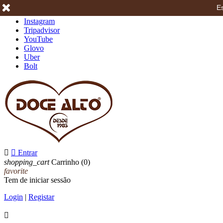
Es
Facebook
Instagram
Tripadvisor
YouTube
Glovo
Uber
Bolt


Entrar
shopping_cart
Carrinho
(0)
favorite
Tem de iniciar sessão
Login
|
Registar
