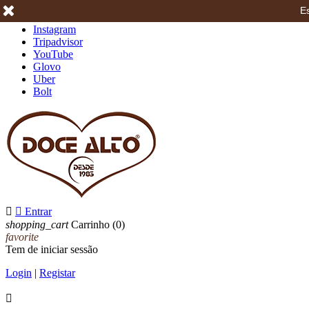
Es
Facebook
Instagram
Tripadvisor
YouTube
Glovo
Uber
Bolt


Entrar
shopping_cart
Carrinho
(0)
favorite
Tem de iniciar sessão
Login
|
Registar
