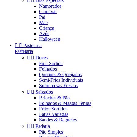


Dias Especiais
Namorados
Carnaval
Pai
Mãe
Criança
Avós
Halloween


Pastelaria
Pastelaria


Doces
Fina Sortida
Folhados
Queques & Queijadas
Semi-Frios Individuais
Sobremesas Frescas


Salgados
Brioches & Pão
Folhados & Massas Tenras
Fritos Sortidos
Fatias Variadas
Sandes & Baguetes


Padaria
Pão Simples