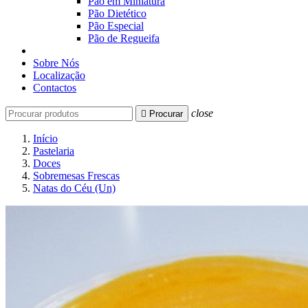
Pão em Miniatura
Pão Dietético
Pão Especial
Pão de Regueifa
Sobre Nós
Localização
Contactos
close

Procurar
Início
Pastelaria
Doces
Sobremesas Frescas
Natas do Céu (Un)