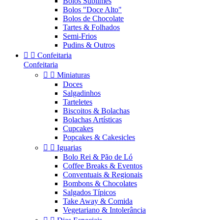
Bolos Sublimes
Bolos "Doce Alto"
Bolos de Chocolate
Tartes & Folhados
Semi-Frios
Pudins & Outros


Confeitaria
Confeitaria


Miniaturas
Doces
Salgadinhos
Tarteletes
Biscoitos & Bolachas
Bolachas Artísticas
Cupcakes
Popcakes & Cakesicles


Iguarias
Bolo Rei & Pão de Ló
Coffee Breaks & Eventos
Conventuais & Regionais
Bombons & Chocolates
Salgados Típicos
Take Away & Comida
Vegetariano & Intolerância