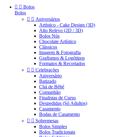


Bolos
Bolos


Aniversários
Artístico - Cake Design (3D)
Alto Relevo (2D / 3D)
Bolos Nús
Chocolate Artístico
Clássicos
Imagem & Fotografia
Grafismos & Logótipos
Formatos & Recortados


Celebrações
Aniversário
Batizado
Chá de Bébé
Comunhão
Finalistas de Curso
Despedidas (Só Adultos)
Casamento
Bodas de Casamento


Sobremesas
Bolos Simples
Bolos Tradicionais