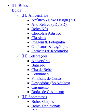


Bolos
Bolos


Aniversários
Artístico - Cake Design (3D)
Alto Relevo (2D / 3D)
Bolos Nús
Chocolate Artístico
Clássicos
Imagem & Fotografia
Grafismos & Logótipos
Formatos & Recortados


Celebrações
Aniversário
Batizado
Chá de Bébé
Comunhão
Finalistas de Curso
Despedidas (Só Adultos)
Casamento
Bodas de Casamento


Sobremesas
Bolos Simples
Bolos Tradicionais