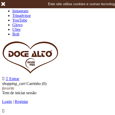
Este site utiliza cookies e outras tecno
Facebook
Instagram
Tripadvisor
YouTube
Glovo
Uber
Bolt


Entrar
shopping_cart
Carrinho
(0)
favorite
Tem de iniciar sessão
Login
|
Registar
