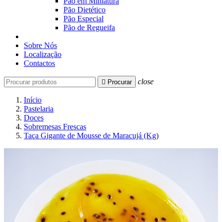
Pão em Miniatura
Pão Dietético
Pão Especial
Pão de Regueifa
Sobre Nós
Localização
Contactos
close

Procurar
Início
Pastelaria
Doces
Sobremesas Frescas
Taça Gigante de Mousse de Maracujá (Kg)