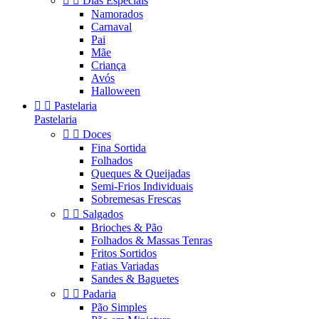


Dias Especiais
Namorados
Carnaval
Pai
Mãe
Criança
Avós
Halloween


Pastelaria
Pastelaria


Doces
Fina Sortida
Folhados
Queques & Queijadas
Semi-Frios Individuais
Sobremesas Frescas


Salgados
Brioches & Pão
Folhados & Massas Tenras
Fritos Sortidos
Fatias Variadas
Sandes & Baguetes


Padaria
Pão Simples