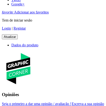
Google+
favorite
Adicionar aos favoritos
Tem de iniciar sesão
Login
|
Registar
Dados do produto
Opiniões
Seja o primeiro a dar uma opinião / avaliação !
Escreva a sua opinião