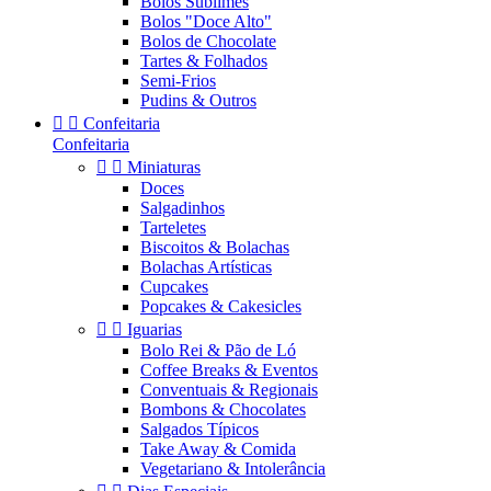
Bolos Sublimes
Bolos "Doce Alto"
Bolos de Chocolate
Tartes & Folhados
Semi-Frios
Pudins & Outros


Confeitaria
Confeitaria


Miniaturas
Doces
Salgadinhos
Tarteletes
Biscoitos & Bolachas
Bolachas Artísticas
Cupcakes
Popcakes & Cakesicles


Iguarias
Bolo Rei & Pão de Ló
Coffee Breaks & Eventos
Conventuais & Regionais
Bombons & Chocolates
Salgados Típicos
Take Away & Comida
Vegetariano & Intolerância