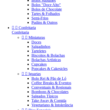
Bolos Sublimes
Bolos "Doce Alto"
Bolos de Chocolate
Tartes & Folhados
Semi-Frios
Pudins & Outros


Confeitaria
Confeitaria


Miniaturas
Doces
Salgadinhos
Tarteletes
Biscoitos & Bolachas
Bolachas Artísticas
Cupcakes
Popcakes & Cakesicles


Iguarias
Bolo Rei & Pão de Ló
Coffee Breaks & Eventos
Conventuais & Regionais
Bombons & Chocolates
Salgados Típicos
Take Away & Comida
Vegetariano & Intolerância