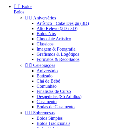


Bolos
Bolos


Aniversários
Artístico - Cake Design (3D)
Alto Relevo (2D / 3D)
Bolos Nús
Chocolate Artístico
Clássicos
Imagem & Fotografia
Grafismos & Logótipos
Formatos & Recortados


Celebrações
Aniversário
Batizado
Chá de Bébé
Comunhão
Finalistas de Curso
Despedidas (Só Adultos)
Casamento
Bodas de Casamento


Sobremesas
Bolos Simples
Bolos Tradicionais