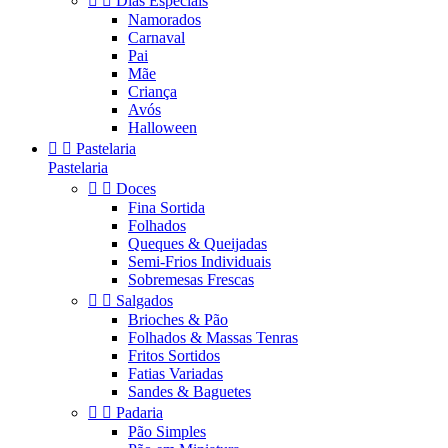


Dias Especiais
Namorados
Carnaval
Pai
Mãe
Criança
Avós
Halloween


Pastelaria
Pastelaria


Doces
Fina Sortida
Folhados
Queques & Queijadas
Semi-Frios Individuais
Sobremesas Frescas


Salgados
Brioches & Pão
Folhados & Massas Tenras
Fritos Sortidos
Fatias Variadas
Sandes & Baguetes


Padaria
Pão Simples