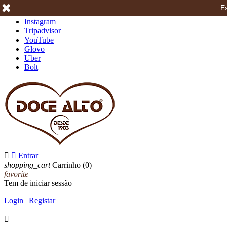
Es
Facebook
Instagram
Tripadvisor
YouTube
Glovo
Uber
Bolt


Entrar
shopping_cart
Carrinho
(0)
favorite
Tem de iniciar sessão
Login
|
Registar
