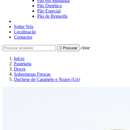
Pão em Miniatura
Pão Dietético
Pão Especial
Pão de Regueifa
Sobre Nós
Localização
Contactos
close

Procurar
Início
Pastelaria
Doces
Sobremesas Frescas
Duchese de Caramelo e Nozes (Un)