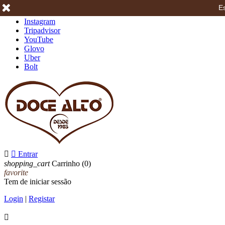
Es
Facebook
Instagram
Tripadvisor
YouTube
Glovo
Uber
Bolt


Entrar
shopping_cart
Carrinho
(0)
favorite
Tem de iniciar sessão
Login
|
Registar
