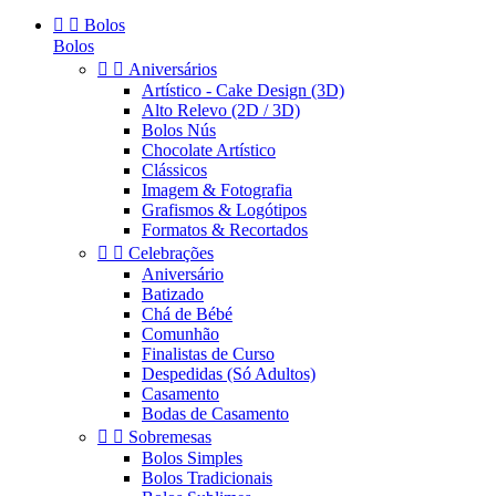


Bolos
Bolos


Aniversários
Artístico - Cake Design (3D)
Alto Relevo (2D / 3D)
Bolos Nús
Chocolate Artístico
Clássicos
Imagem & Fotografia
Grafismos & Logótipos
Formatos & Recortados


Celebrações
Aniversário
Batizado
Chá de Bébé
Comunhão
Finalistas de Curso
Despedidas (Só Adultos)
Casamento
Bodas de Casamento


Sobremesas
Bolos Simples
Bolos Tradicionais