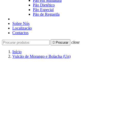
Pão em Miniatura
Pão Dietético
Pão Especial
Pão de Regueifa
Sobre Nós
Localização
Contactos
close

Procurar
Início
Vulcão de Morango e Bolacha (Un)