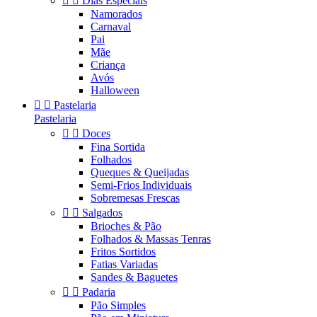


Dias Especiais
Namorados
Carnaval
Pai
Mãe
Criança
Avós
Halloween


Pastelaria
Pastelaria


Doces
Fina Sortida
Folhados
Queques & Queijadas
Semi-Frios Individuais
Sobremesas Frescas


Salgados
Brioches & Pão
Folhados & Massas Tenras
Fritos Sortidos
Fatias Variadas
Sandes & Baguetes


Padaria
Pão Simples