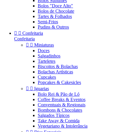
Bolos Sublimes
Bolos "Doce Alto"
Bolos de Chocolate
Tartes & Folhados
Semi-Frios
Pudins & Outros


Confeitaria
Confeitaria


Miniaturas
Doces
Salgadinhos
Tarteletes
Biscoitos & Bolachas
Bolachas Artísticas
Cupcakes
Popcakes & Cakesicles


Iguarias
Bolo Rei & Pão de Ló
Coffee Breaks & Eventos
Conventuais & Regionais
Bombons & Chocolates
Salgados Típicos
Take Away & Comida
Vegetariano & Intolerância