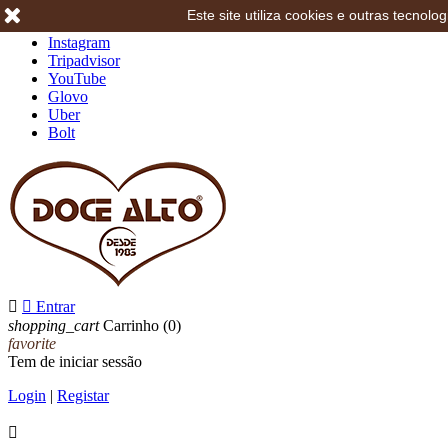
Este site utiliza cookies e outras tecno
Facebook
Instagram
Tripadvisor
YouTube
Glovo
Uber
Bolt


Entrar
shopping_cart
Carrinho
(0)
favorite
Tem de iniciar sessão
Login
|
Registar
