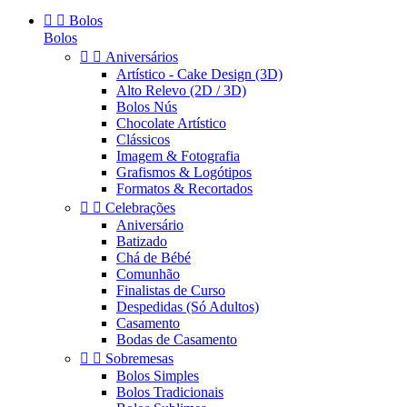


Bolos
Bolos


Aniversários
Artístico - Cake Design (3D)
Alto Relevo (2D / 3D)
Bolos Nús
Chocolate Artístico
Clássicos
Imagem & Fotografia
Grafismos & Logótipos
Formatos & Recortados


Celebrações
Aniversário
Batizado
Chá de Bébé
Comunhão
Finalistas de Curso
Despedidas (Só Adultos)
Casamento
Bodas de Casamento


Sobremesas
Bolos Simples
Bolos Tradicionais