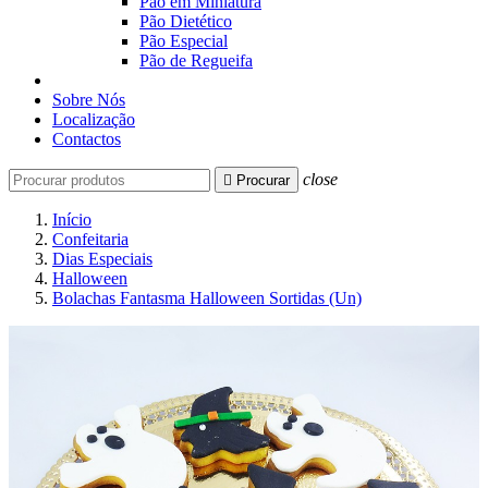
Pão em Miniatura
Pão Dietético
Pão Especial
Pão de Regueifa
Sobre Nós
Localização
Contactos
close

Procurar
Início
Confeitaria
Dias Especiais
Halloween
Bolachas Fantasma Halloween Sortidas (Un)