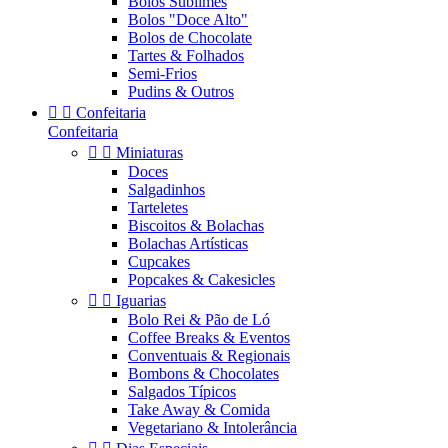
Bolos Sublimes
Bolos "Doce Alto"
Bolos de Chocolate
Tartes & Folhados
Semi-Frios
Pudins & Outros


Confeitaria
Confeitaria


Miniaturas
Doces
Salgadinhos
Tarteletes
Biscoitos & Bolachas
Bolachas Artísticas
Cupcakes
Popcakes & Cakesicles


Iguarias
Bolo Rei & Pão de Ló
Coffee Breaks & Eventos
Conventuais & Regionais
Bombons & Chocolates
Salgados Típicos
Take Away & Comida
Vegetariano & Intolerância