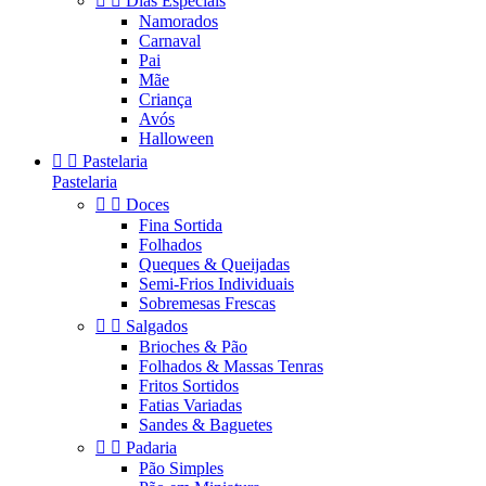


Dias Especiais
Namorados
Carnaval
Pai
Mãe
Criança
Avós
Halloween


Pastelaria
Pastelaria


Doces
Fina Sortida
Folhados
Queques & Queijadas
Semi-Frios Individuais
Sobremesas Frescas


Salgados
Brioches & Pão
Folhados & Massas Tenras
Fritos Sortidos
Fatias Variadas
Sandes & Baguetes


Padaria
Pão Simples