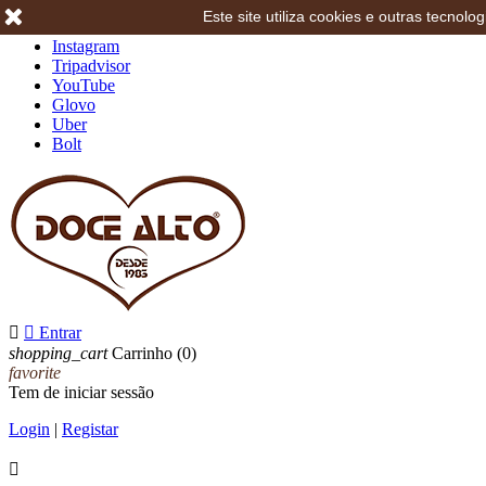
Este site utiliza cookies e outras tecno
Facebook
Instagram
Tripadvisor
YouTube
Glovo
Uber
Bolt


Entrar
shopping_cart
Carrinho
(0)
favorite
Tem de iniciar sessão
Login
|
Registar
