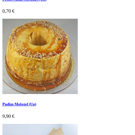
Preço
0,70 €
Pudim Molotof (Un)
Preço
9,90 €