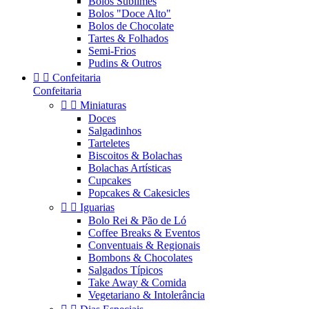
Bolos Sublimes
Bolos "Doce Alto"
Bolos de Chocolate
Tartes & Folhados
Semi-Frios
Pudins & Outros


Confeitaria
Confeitaria


Miniaturas
Doces
Salgadinhos
Tarteletes
Biscoitos & Bolachas
Bolachas Artísticas
Cupcakes
Popcakes & Cakesicles


Iguarias
Bolo Rei & Pão de Ló
Coffee Breaks & Eventos
Conventuais & Regionais
Bombons & Chocolates
Salgados Típicos
Take Away & Comida
Vegetariano & Intolerância