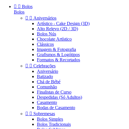


Bolos
Bolos


Aniversários
Artístico - Cake Design (3D)
Alto Relevo (2D / 3D)
Bolos Nús
Chocolate Artístico
Clássicos
Imagem & Fotografia
Grafismos & Logótipos
Formatos & Recortados


Celebrações
Aniversário
Batizado
Chá de Bébé
Comunhão
Finalistas de Curso
Despedidas (Só Adultos)
Casamento
Bodas de Casamento


Sobremesas
Bolos Simples
Bolos Tradicionais