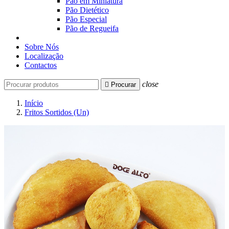
Pão em Miniatura
Pão Dietético
Pão Especial
Pão de Regueifa
Sobre Nós
Localização
Contactos
close

Procurar
Início
Fritos Sortidos (Un)