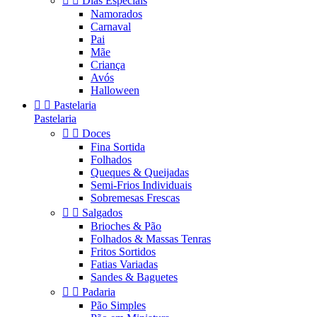


Dias Especiais
Namorados
Carnaval
Pai
Mãe
Criança
Avós
Halloween


Pastelaria
Pastelaria


Doces
Fina Sortida
Folhados
Queques & Queijadas
Semi-Frios Individuais
Sobremesas Frescas


Salgados
Brioches & Pão
Folhados & Massas Tenras
Fritos Sortidos
Fatias Variadas
Sandes & Baguetes


Padaria
Pão Simples