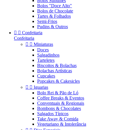
Bolos Sublimes
Bolos "Doce Alto"
Bolos de Chocolate
Tartes & Folhados
Semi-Frios
Pudins & Outros


Confeitaria
Confeitaria


Miniaturas
Doces
Salgadinhos
Tarteletes
Biscoitos & Bolachas
Bolachas Artísticas
Cupcakes
Popcakes & Cakesicles


Iguarias
Bolo Rei & Pão de Ló
Coffee Breaks & Eventos
Conventuais & Regionais
Bombons & Chocolates
Salgados Típicos
Take Away & Comida
Vegetariano & Intolerância