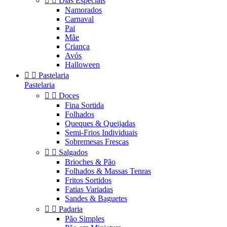


Dias Especiais
Namorados
Carnaval
Pai
Mãe
Criança
Avós
Halloween


Pastelaria
Pastelaria


Doces
Fina Sortida
Folhados
Queques & Queijadas
Semi-Frios Individuais
Sobremesas Frescas


Salgados
Brioches & Pão
Folhados & Massas Tenras
Fritos Sortidos
Fatias Variadas
Sandes & Baguetes


Padaria
Pão Simples