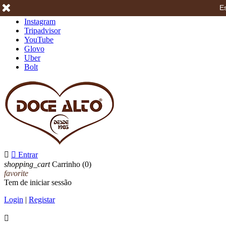
Es
Facebook
Instagram
Tripadvisor
YouTube
Glovo
Uber
Bolt


Entrar
shopping_cart
Carrinho
(0)
favorite
Tem de iniciar sessão
Login
|
Registar
