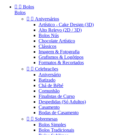


Bolos
Bolos


Aniversários
Artístico - Cake Design (3D)
Alto Relevo (2D / 3D)
Bolos Nús
Chocolate Artístico
Clássicos
Imagem & Fotografia
Grafismos & Logótipos
Formatos & Recortados


Celebrações
Aniversário
Batizado
Chá de Bébé
Comunhão
Finalistas de Curso
Despedidas (Só Adultos)
Casamento
Bodas de Casamento


Sobremesas
Bolos Simples
Bolos Tradicionais