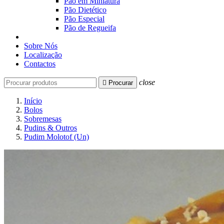
Pão em Miniatura
Pão Dietético
Pão Especial
Pão de Regueifa
Sobre Nós
Localização
Contactos
close

Procurar
Início
Bolos
Sobremesas
Pudins & Outros
Pudim Molotof (Un)