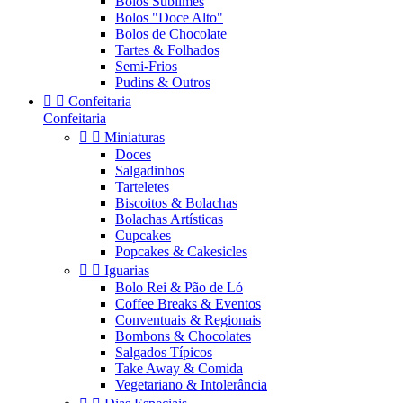
Bolos Sublimes
Bolos "Doce Alto"
Bolos de Chocolate
Tartes & Folhados
Semi-Frios
Pudins & Outros


Confeitaria
Confeitaria


Miniaturas
Doces
Salgadinhos
Tarteletes
Biscoitos & Bolachas
Bolachas Artísticas
Cupcakes
Popcakes & Cakesicles


Iguarias
Bolo Rei & Pão de Ló
Coffee Breaks & Eventos
Conventuais & Regionais
Bombons & Chocolates
Salgados Típicos
Take Away & Comida
Vegetariano & Intolerância