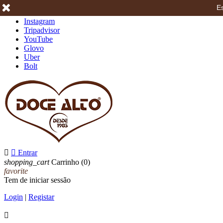
Es
Facebook
Instagram
Tripadvisor
YouTube
Glovo
Uber
Bolt


Entrar
shopping_cart
Carrinho
(0)
favorite
Tem de iniciar sessão
Login
|
Registar
