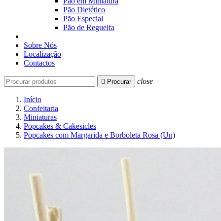
Pão em Miniatura
Pão Dietético
Pão Especial
Pão de Regueifa
Sobre Nós
Localização
Contactos
close

Procurar
Início
Confeitaria
Miniaturas
Popcakes & Cakesicles
Popcakes com Margarida e Borboleta Rosa (Un)