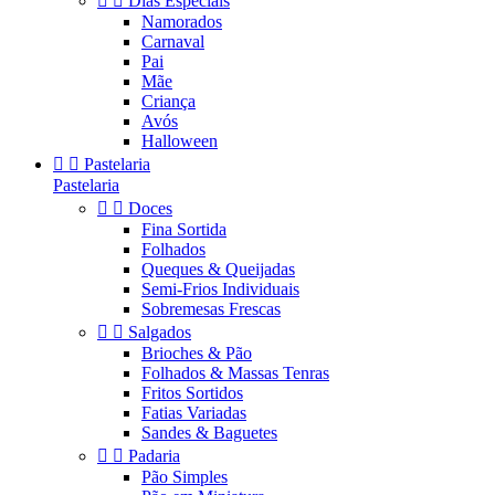


Dias Especiais
Namorados
Carnaval
Pai
Mãe
Criança
Avós
Halloween


Pastelaria
Pastelaria


Doces
Fina Sortida
Folhados
Queques & Queijadas
Semi-Frios Individuais
Sobremesas Frescas


Salgados
Brioches & Pão
Folhados & Massas Tenras
Fritos Sortidos
Fatias Variadas
Sandes & Baguetes


Padaria
Pão Simples