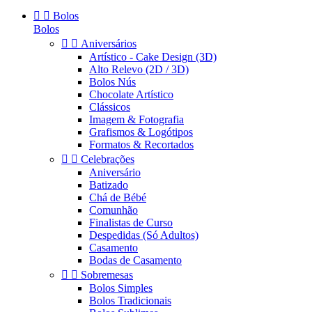


Bolos
Bolos


Aniversários
Artístico - Cake Design (3D)
Alto Relevo (2D / 3D)
Bolos Nús
Chocolate Artístico
Clássicos
Imagem & Fotografia
Grafismos & Logótipos
Formatos & Recortados


Celebrações
Aniversário
Batizado
Chá de Bébé
Comunhão
Finalistas de Curso
Despedidas (Só Adultos)
Casamento
Bodas de Casamento


Sobremesas
Bolos Simples
Bolos Tradicionais