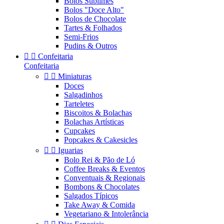
Bolos Sublimes
Bolos "Doce Alto"
Bolos de Chocolate
Tartes & Folhados
Semi-Frios
Pudins & Outros


Confeitaria
Confeitaria


Miniaturas
Doces
Salgadinhos
Tarteletes
Biscoitos & Bolachas
Bolachas Artísticas
Cupcakes
Popcakes & Cakesicles


Iguarias
Bolo Rei & Pão de Ló
Coffee Breaks & Eventos
Conventuais & Regionais
Bombons & Chocolates
Salgados Típicos
Take Away & Comida
Vegetariano & Intolerância