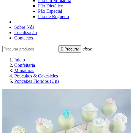
Pão em Miniatura
Pão Dietético
Pão Especial
Pão de Regueifa
Sobre Nós
Localização
Contactos
close

Procurar
Início
Confeitaria
Miniaturas
Popcakes & Cakesicles
Popcakes Floridos (Un)