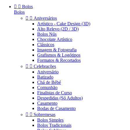


Bolos
Bolos


Aniversários
Artístico - Cake Design (3D)
Alto Relevo (2D / 3D)
Bolos Nús
Chocolate Artístico
Clássicos
Imagem & Fotografia
Grafismos & Logótipos
Formatos & Recortados


Celebrações
Aniversário
Batizado
Chá de Bébé
Comunhão
Finalistas de Curso
Despedidas (Só Adultos)
Casamento
Bodas de Casamento


Sobremesas
Bolos Simples
Bolos Tradicionais