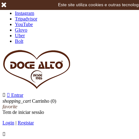
Este site utiliza cookies e outras tecno
Facebook
Instagram
Tripadvisor
YouTube
Glovo
Uber
Bolt


Entrar
shopping_cart
Carrinho
(0)
favorite
Tem de iniciar sessão
Login
|
Registar
