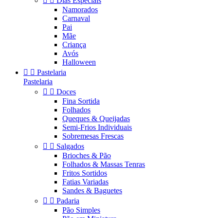


Dias Especiais
Namorados
Carnaval
Pai
Mãe
Criança
Avós
Halloween


Pastelaria
Pastelaria


Doces
Fina Sortida
Folhados
Queques & Queijadas
Semi-Frios Individuais
Sobremesas Frescas


Salgados
Brioches & Pão
Folhados & Massas Tenras
Fritos Sortidos
Fatias Variadas
Sandes & Baguetes


Padaria
Pão Simples