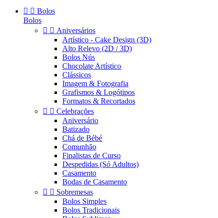


Bolos
Bolos


Aniversários
Artístico - Cake Design (3D)
Alto Relevo (2D / 3D)
Bolos Nús
Chocolate Artístico
Clássicos
Imagem & Fotografia
Grafismos & Logótipos
Formatos & Recortados


Celebrações
Aniversário
Batizado
Chá de Bébé
Comunhão
Finalistas de Curso
Despedidas (Só Adultos)
Casamento
Bodas de Casamento


Sobremesas
Bolos Simples
Bolos Tradicionais