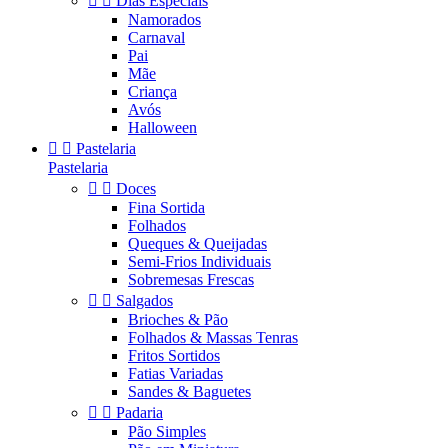


Dias Especiais
Namorados
Carnaval
Pai
Mãe
Criança
Avós
Halloween


Pastelaria
Pastelaria


Doces
Fina Sortida
Folhados
Queques & Queijadas
Semi-Frios Individuais
Sobremesas Frescas


Salgados
Brioches & Pão
Folhados & Massas Tenras
Fritos Sortidos
Fatias Variadas
Sandes & Baguetes


Padaria
Pão Simples