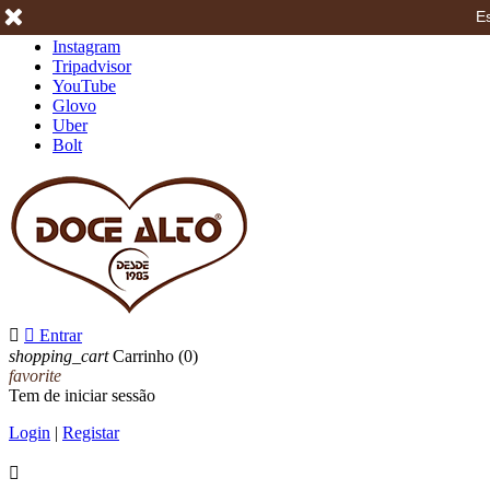
Es
Facebook
Instagram
Tripadvisor
YouTube
Glovo
Uber
Bolt


Entrar
shopping_cart
Carrinho
(0)
favorite
Tem de iniciar sessão
Login
|
Registar
