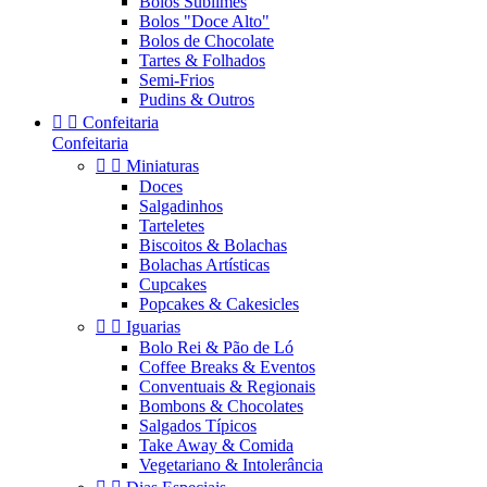
Bolos Sublimes
Bolos "Doce Alto"
Bolos de Chocolate
Tartes & Folhados
Semi-Frios
Pudins & Outros


Confeitaria
Confeitaria


Miniaturas
Doces
Salgadinhos
Tarteletes
Biscoitos & Bolachas
Bolachas Artísticas
Cupcakes
Popcakes & Cakesicles


Iguarias
Bolo Rei & Pão de Ló
Coffee Breaks & Eventos
Conventuais & Regionais
Bombons & Chocolates
Salgados Típicos
Take Away & Comida
Vegetariano & Intolerância