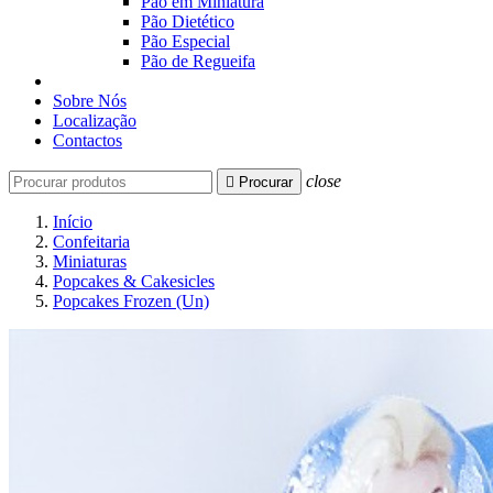
Pão em Miniatura
Pão Dietético
Pão Especial
Pão de Regueifa
Sobre Nós
Localização
Contactos
close

Procurar
Início
Confeitaria
Miniaturas
Popcakes & Cakesicles
Popcakes Frozen (Un)