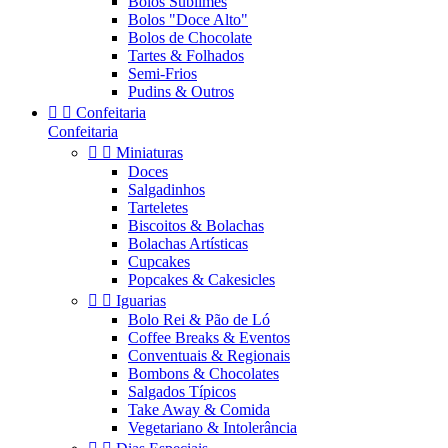
Bolos Sublimes
Bolos "Doce Alto"
Bolos de Chocolate
Tartes & Folhados
Semi-Frios
Pudins & Outros


Confeitaria
Confeitaria


Miniaturas
Doces
Salgadinhos
Tarteletes
Biscoitos & Bolachas
Bolachas Artísticas
Cupcakes
Popcakes & Cakesicles


Iguarias
Bolo Rei & Pão de Ló
Coffee Breaks & Eventos
Conventuais & Regionais
Bombons & Chocolates
Salgados Típicos
Take Away & Comida
Vegetariano & Intolerância