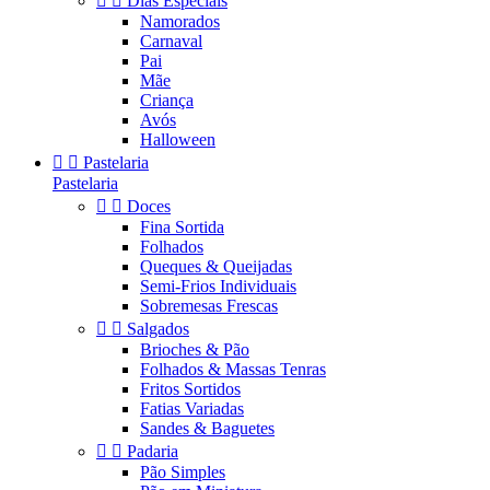


Dias Especiais
Namorados
Carnaval
Pai
Mãe
Criança
Avós
Halloween


Pastelaria
Pastelaria


Doces
Fina Sortida
Folhados
Queques & Queijadas
Semi-Frios Individuais
Sobremesas Frescas


Salgados
Brioches & Pão
Folhados & Massas Tenras
Fritos Sortidos
Fatias Variadas
Sandes & Baguetes


Padaria
Pão Simples