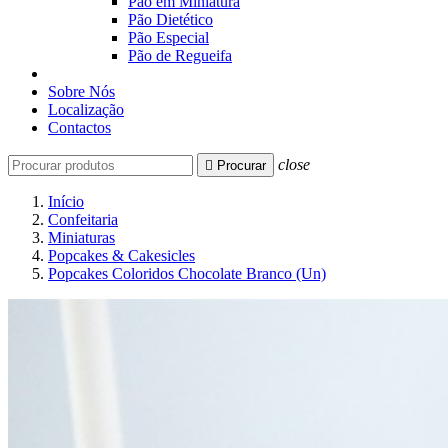
Pão em Miniatura
Pão Dietético
Pão Especial
Pão de Regueifa
Sobre Nós
Localização
Contactos
close

Procurar
Início
Confeitaria
Miniaturas
Popcakes & Cakesicles
Popcakes Coloridos Chocolate Branco (Un)