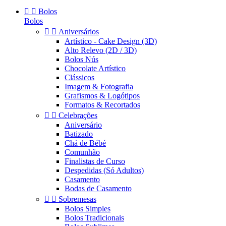


Bolos
Bolos


Aniversários
Artístico - Cake Design (3D)
Alto Relevo (2D / 3D)
Bolos Nús
Chocolate Artístico
Clássicos
Imagem & Fotografia
Grafismos & Logótipos
Formatos & Recortados


Celebrações
Aniversário
Batizado
Chá de Bébé
Comunhão
Finalistas de Curso
Despedidas (Só Adultos)
Casamento
Bodas de Casamento


Sobremesas
Bolos Simples
Bolos Tradicionais