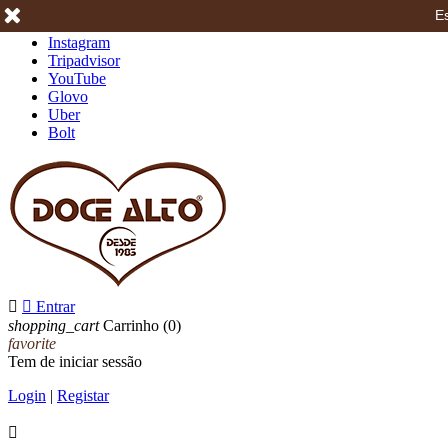
Es
Facebook
Instagram
Tripadvisor
YouTube
Glovo
Uber
Bolt


Entrar
shopping_cart
Carrinho
(0)
favorite
Tem de iniciar sessão
Login
|
Registar
