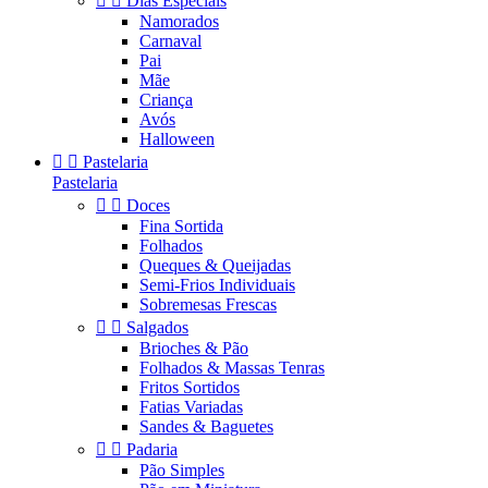


Dias Especiais
Namorados
Carnaval
Pai
Mãe
Criança
Avós
Halloween


Pastelaria
Pastelaria


Doces
Fina Sortida
Folhados
Queques & Queijadas
Semi-Frios Individuais
Sobremesas Frescas


Salgados
Brioches & Pão
Folhados & Massas Tenras
Fritos Sortidos
Fatias Variadas
Sandes & Baguetes


Padaria
Pão Simples