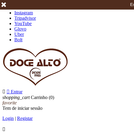
Es
Facebook
Instagram
Tripadvisor
YouTube
Glovo
Uber
Bolt


Entrar
shopping_cart
Carrinho
(0)
favorite
Tem de iniciar sessão
Login
|
Registar
