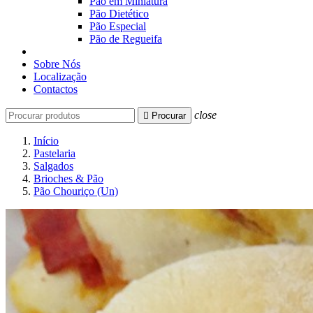
Pão em Miniatura
Pão Dietético
Pão Especial
Pão de Regueifa
Sobre Nós
Localização
Contactos
close

Procurar
Início
Pastelaria
Salgados
Brioches & Pão
Pão Chouriço (Un)