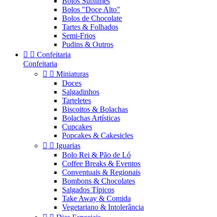
Bolos Sublimes
Bolos "Doce Alto"
Bolos de Chocolate
Tartes & Folhados
Semi-Frios
Pudins & Outros


Confeitaria
Confeitaria


Miniaturas
Doces
Salgadinhos
Tarteletes
Biscoitos & Bolachas
Bolachas Artísticas
Cupcakes
Popcakes & Cakesicles


Iguarias
Bolo Rei & Pão de Ló
Coffee Breaks & Eventos
Conventuais & Regionais
Bombons & Chocolates
Salgados Típicos
Take Away & Comida
Vegetariano & Intolerância