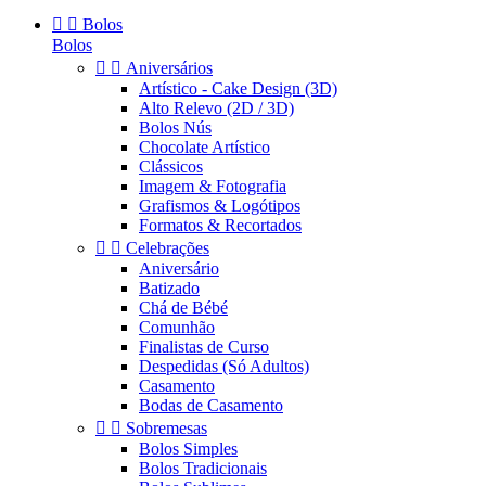


Bolos
Bolos


Aniversários
Artístico - Cake Design (3D)
Alto Relevo (2D / 3D)
Bolos Nús
Chocolate Artístico
Clássicos
Imagem & Fotografia
Grafismos & Logótipos
Formatos & Recortados


Celebrações
Aniversário
Batizado
Chá de Bébé
Comunhão
Finalistas de Curso
Despedidas (Só Adultos)
Casamento
Bodas de Casamento


Sobremesas
Bolos Simples
Bolos Tradicionais