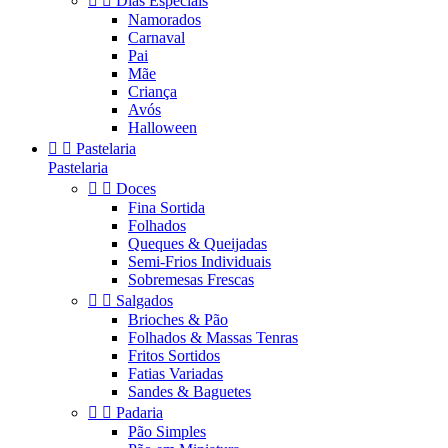


Dias Especiais
Namorados
Carnaval
Pai
Mãe
Criança
Avós
Halloween


Pastelaria
Pastelaria


Doces
Fina Sortida
Folhados
Queques & Queijadas
Semi-Frios Individuais
Sobremesas Frescas


Salgados
Brioches & Pão
Folhados & Massas Tenras
Fritos Sortidos
Fatias Variadas
Sandes & Baguetes


Padaria
Pão Simples