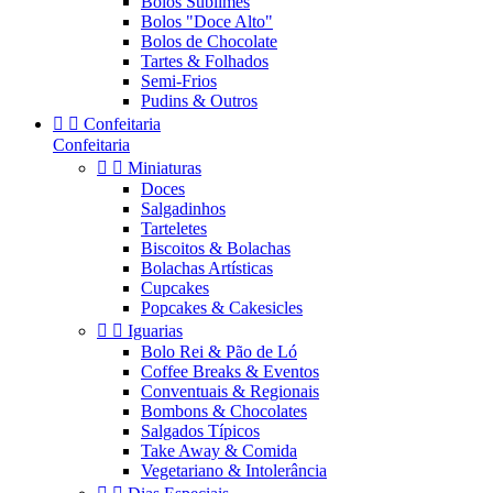
Bolos Sublimes
Bolos "Doce Alto"
Bolos de Chocolate
Tartes & Folhados
Semi-Frios
Pudins & Outros


Confeitaria
Confeitaria


Miniaturas
Doces
Salgadinhos
Tarteletes
Biscoitos & Bolachas
Bolachas Artísticas
Cupcakes
Popcakes & Cakesicles


Iguarias
Bolo Rei & Pão de Ló
Coffee Breaks & Eventos
Conventuais & Regionais
Bombons & Chocolates
Salgados Típicos
Take Away & Comida
Vegetariano & Intolerância