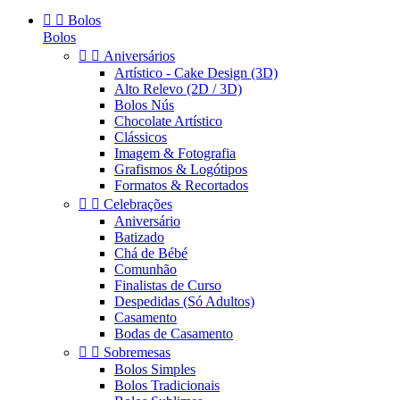


Bolos
Bolos


Aniversários
Artístico - Cake Design (3D)
Alto Relevo (2D / 3D)
Bolos Nús
Chocolate Artístico
Clássicos
Imagem & Fotografia
Grafismos & Logótipos
Formatos & Recortados


Celebrações
Aniversário
Batizado
Chá de Bébé
Comunhão
Finalistas de Curso
Despedidas (Só Adultos)
Casamento
Bodas de Casamento


Sobremesas
Bolos Simples
Bolos Tradicionais