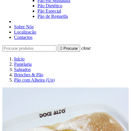
Pão em Miniatura
Pão Dietético
Pão Especial
Pão de Regueifa
Sobre Nós
Localização
Contactos
close

Procurar
Início
Pastelaria
Salgados
Brioches & Pão
Pão com Alheira (Un)