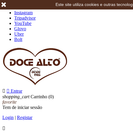
Este site utiliza cookies e outras tecno
Facebook
Instagram
Tripadvisor
YouTube
Glovo
Uber
Bolt


Entrar
shopping_cart
Carrinho
(0)
favorite
Tem de iniciar sessão
Login
|
Registar
