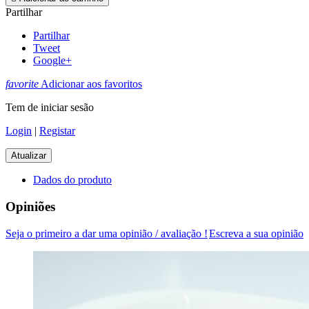
Partilhar
Partilhar
Tweet
Google+
favorite
Adicionar aos favoritos
Tem de iniciar sesão
Login
|
Registar
Dados do produto
Opiniões
Seja o primeiro a dar uma opinião / avaliação !
Escreva a sua opinião