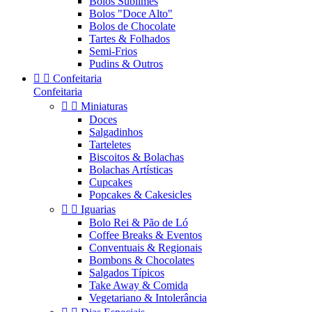
Bolos Sublimes
Bolos "Doce Alto"
Bolos de Chocolate
Tartes & Folhados
Semi-Frios
Pudins & Outros


Confeitaria
Confeitaria


Miniaturas
Doces
Salgadinhos
Tarteletes
Biscoitos & Bolachas
Bolachas Artísticas
Cupcakes
Popcakes & Cakesicles


Iguarias
Bolo Rei & Pão de Ló
Coffee Breaks & Eventos
Conventuais & Regionais
Bombons & Chocolates
Salgados Típicos
Take Away & Comida
Vegetariano & Intolerância