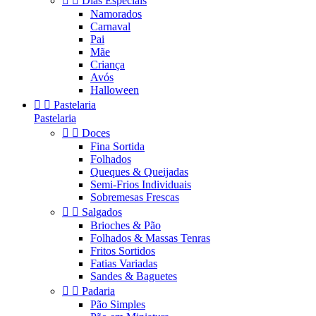


Dias Especiais
Namorados
Carnaval
Pai
Mãe
Criança
Avós
Halloween


Pastelaria
Pastelaria


Doces
Fina Sortida
Folhados
Queques & Queijadas
Semi-Frios Individuais
Sobremesas Frescas


Salgados
Brioches & Pão
Folhados & Massas Tenras
Fritos Sortidos
Fatias Variadas
Sandes & Baguetes


Padaria
Pão Simples