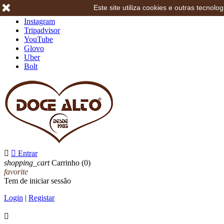
Este site utiliza cookies e outras tecno
Facebook
Instagram
Tripadvisor
YouTube
Glovo
Uber
Bolt


Entrar
shopping_cart
Carrinho
(0)
favorite
Tem de iniciar sessão
Login
|
Registar
