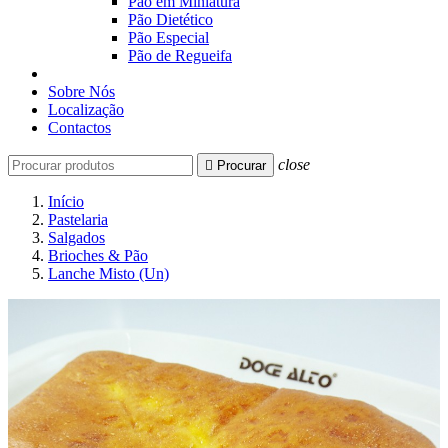
Pão em Miniatura
Pão Dietético
Pão Especial
Pão de Regueifa
Sobre Nós
Localização
Contactos
close

Procurar
Início
Pastelaria
Salgados
Brioches & Pão
Lanche Misto (Un)