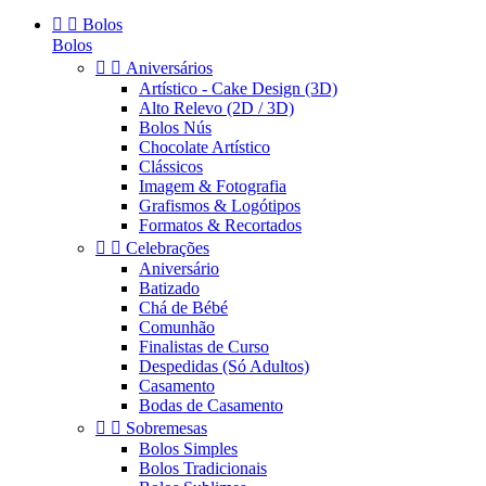


Bolos
Bolos


Aniversários
Artístico - Cake Design (3D)
Alto Relevo (2D / 3D)
Bolos Nús
Chocolate Artístico
Clássicos
Imagem & Fotografia
Grafismos & Logótipos
Formatos & Recortados


Celebrações
Aniversário
Batizado
Chá de Bébé
Comunhão
Finalistas de Curso
Despedidas (Só Adultos)
Casamento
Bodas de Casamento


Sobremesas
Bolos Simples
Bolos Tradicionais