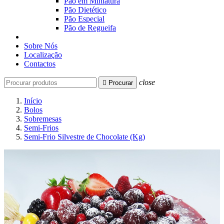
Pão em Miniatura
Pão Dietético
Pão Especial
Pão de Regueifa
Sobre Nós
Localização
Contactos
close

Procurar
Início
Bolos
Sobremesas
Semi-Frios
Semi-Frio Silvestre de Chocolate (Kg)