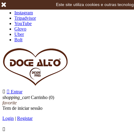
Este site utiliza cookies e outras tecno
Facebook
Instagram
Tripadvisor
YouTube
Glovo
Uber
Bolt


Entrar
shopping_cart
Carrinho
(0)
favorite
Tem de iniciar sessão
Login
|
Registar
