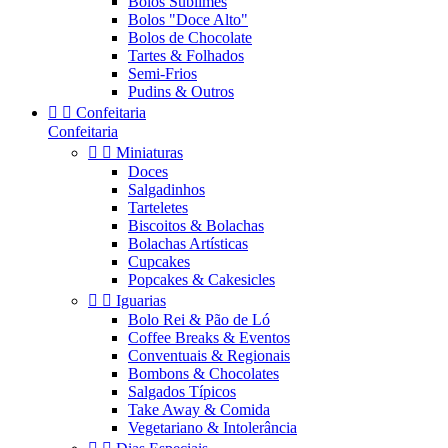
Bolos Sublimes
Bolos "Doce Alto"
Bolos de Chocolate
Tartes & Folhados
Semi-Frios
Pudins & Outros


Confeitaria
Confeitaria


Miniaturas
Doces
Salgadinhos
Tarteletes
Biscoitos & Bolachas
Bolachas Artísticas
Cupcakes
Popcakes & Cakesicles


Iguarias
Bolo Rei & Pão de Ló
Coffee Breaks & Eventos
Conventuais & Regionais
Bombons & Chocolates
Salgados Típicos
Take Away & Comida
Vegetariano & Intolerância