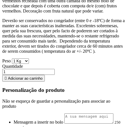
vermelhos recheada com uma outra camada do mesmo bolo de
chocolate e que depois é coberta com compota de/e (com) frutos
vermelhos. Decoração com fruta natural que pode variar.
Deverão ser conservados no congelador (entre 0 e -18ºC) de forma a
manter as suas características inalteradas. Excelentes sobremesas,
quer pela sua frescura, quer pelo facto de poderem ser cortados à
medida das suas necessidades, mantendo-se o restante refrigerado
para ser consumido mais tarde. Dependendo da temperatura
exterior, devem ser tirados do congelador cerca de 60 minutos antes
de serem consumidos ( temperatura do ar +/- 20ºC ).
Peso
Quantidade

Adicionar ao carrinho
Personalização do produto
Não se esqueça de guardar a personalização para associar ao
produto
Mensagem a inserir no bolo
250