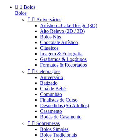


Bolos
Bolos


Aniversários
Artístico - Cake Design (3D)
Alto Relevo (2D / 3D)
Bolos Nús
Chocolate Artístico
Clássicos
Imagem & Fotografia
Grafismos & Logótipos
Formatos & Recortados


Celebrações
Aniversário
Batizado
Chá de Bébé
Comunhão
Finalistas de Curso
Despedidas (Só Adultos)
Casamento
Bodas de Casamento


Sobremesas
Bolos Simples
Bolos Tradicionais