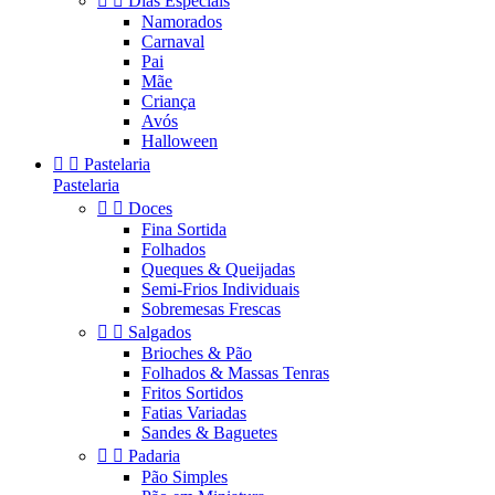


Dias Especiais
Namorados
Carnaval
Pai
Mãe
Criança
Avós
Halloween


Pastelaria
Pastelaria


Doces
Fina Sortida
Folhados
Queques & Queijadas
Semi-Frios Individuais
Sobremesas Frescas


Salgados
Brioches & Pão
Folhados & Massas Tenras
Fritos Sortidos
Fatias Variadas
Sandes & Baguetes


Padaria
Pão Simples