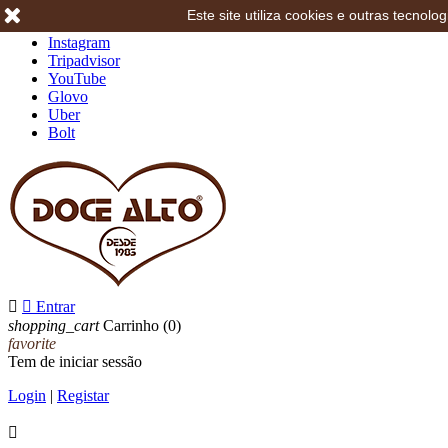
Este site utiliza cookies e outras tecno
Facebook
Instagram
Tripadvisor
YouTube
Glovo
Uber
Bolt


Entrar
shopping_cart
Carrinho
(0)
favorite
Tem de iniciar sessão
Login
|
Registar
