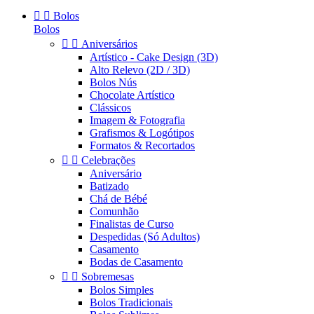


Bolos
Bolos


Aniversários
Artístico - Cake Design (3D)
Alto Relevo (2D / 3D)
Bolos Nús
Chocolate Artístico
Clássicos
Imagem & Fotografia
Grafismos & Logótipos
Formatos & Recortados


Celebrações
Aniversário
Batizado
Chá de Bébé
Comunhão
Finalistas de Curso
Despedidas (Só Adultos)
Casamento
Bodas de Casamento


Sobremesas
Bolos Simples
Bolos Tradicionais