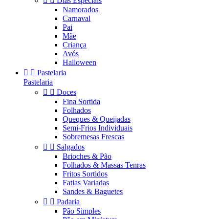


Dias Especiais
Namorados
Carnaval
Pai
Mãe
Criança
Avós
Halloween


Pastelaria
Pastelaria


Doces
Fina Sortida
Folhados
Queques & Queijadas
Semi-Frios Individuais
Sobremesas Frescas


Salgados
Brioches & Pão
Folhados & Massas Tenras
Fritos Sortidos
Fatias Variadas
Sandes & Baguetes


Padaria
Pão Simples