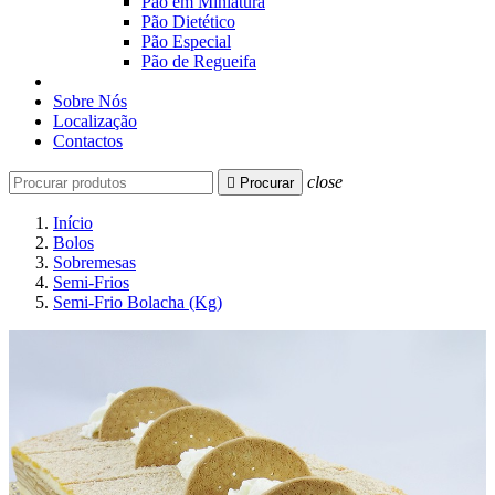
Pão em Miniatura
Pão Dietético
Pão Especial
Pão de Regueifa
Sobre Nós
Localização
Contactos
close

Procurar
Início
Bolos
Sobremesas
Semi-Frios
Semi-Frio Bolacha (Kg)