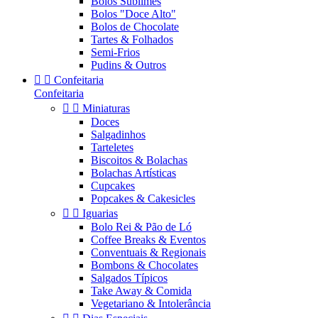
Bolos Sublimes
Bolos "Doce Alto"
Bolos de Chocolate
Tartes & Folhados
Semi-Frios
Pudins & Outros


Confeitaria
Confeitaria


Miniaturas
Doces
Salgadinhos
Tarteletes
Biscoitos & Bolachas
Bolachas Artísticas
Cupcakes
Popcakes & Cakesicles


Iguarias
Bolo Rei & Pão de Ló
Coffee Breaks & Eventos
Conventuais & Regionais
Bombons & Chocolates
Salgados Típicos
Take Away & Comida
Vegetariano & Intolerância