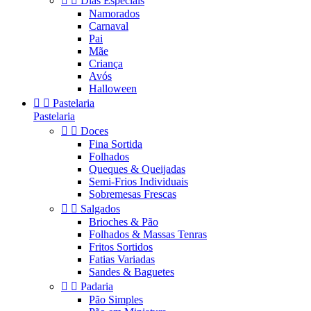


Dias Especiais
Namorados
Carnaval
Pai
Mãe
Criança
Avós
Halloween


Pastelaria
Pastelaria


Doces
Fina Sortida
Folhados
Queques & Queijadas
Semi-Frios Individuais
Sobremesas Frescas


Salgados
Brioches & Pão
Folhados & Massas Tenras
Fritos Sortidos
Fatias Variadas
Sandes & Baguetes


Padaria
Pão Simples