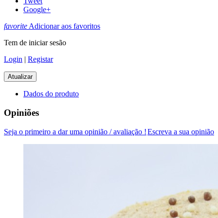
Tweet
Google+
favorite
Adicionar aos favoritos
Tem de iniciar sesão
Login
|
Registar
Dados do produto
Opiniões
Seja o primeiro a dar uma opinião / avaliação !
Escreva a sua opinião