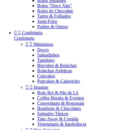
Bolos Sublimes
Bolos "Doce Alto"
Bolos de Chocolate
Tartes & Folhados
Semi-Frios
Pudins & Outros


Confeitaria
Confeitaria


Miniaturas
Doces
Salgadinhos
Tarteletes
Biscoitos & Bolachas
Bolachas Artísticas
Cupcakes
Popcakes & Cakesicles


Iguarias
Bolo Rei & Pão de Ló
Coffee Breaks & Eventos
Conventuais & Regionais
Bombons & Chocolates
Salgados Típicos
Take Away & Comida
Vegetariano & Intolerância