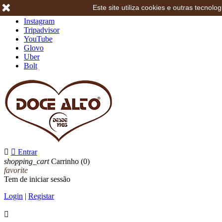
Este site utiliza cookies e outras tecno
Facebook
Instagram
Tripadvisor
YouTube
Glovo
Uber
Bolt


Entrar
shopping_cart
Carrinho
(0)
favorite
Tem de iniciar sessão
Login
|
Registar
