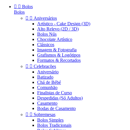


Bolos
Bolos


Aniversários
Artístico - Cake Design (3D)
Alto Relevo (2D / 3D)
Bolos Nús
Chocolate Artístico
Clássicos
Imagem & Fotografia
Grafismos & Logótipos
Formatos & Recortados


Celebrações
Aniversário
Batizado
Chá de Bébé
Comunhão
Finalistas de Curso
Despedidas (Só Adultos)
Casamento
Bodas de Casamento


Sobremesas
Bolos Simples
Bolos Tradicionais