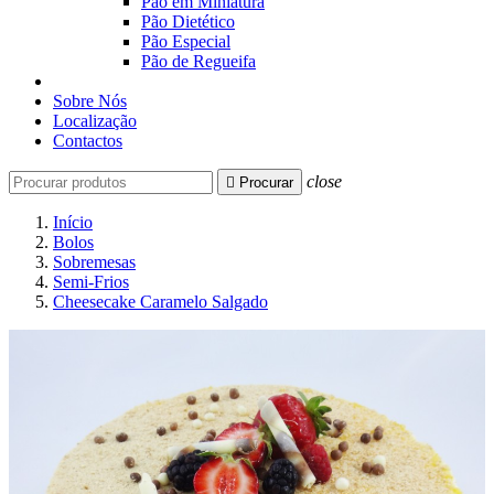
Pão em Miniatura
Pão Dietético
Pão Especial
Pão de Regueifa
Sobre Nós
Localização
Contactos
close

Procurar
Início
Bolos
Sobremesas
Semi-Frios
Cheesecake Caramelo Salgado