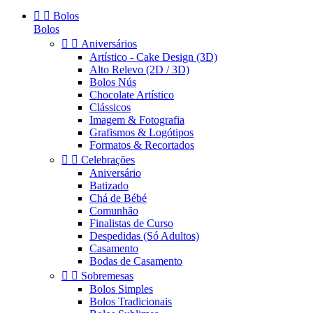


Bolos
Bolos


Aniversários
Artístico - Cake Design (3D)
Alto Relevo (2D / 3D)
Bolos Nús
Chocolate Artístico
Clássicos
Imagem & Fotografia
Grafismos & Logótipos
Formatos & Recortados


Celebrações
Aniversário
Batizado
Chá de Bébé
Comunhão
Finalistas de Curso
Despedidas (Só Adultos)
Casamento
Bodas de Casamento


Sobremesas
Bolos Simples
Bolos Tradicionais