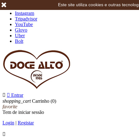
Este site utiliza cookies e outras tecno
Facebook
Instagram
Tripadvisor
YouTube
Glovo
Uber
Bolt


Entrar
shopping_cart
Carrinho
(0)
favorite
Tem de iniciar sessão
Login
|
Registar
