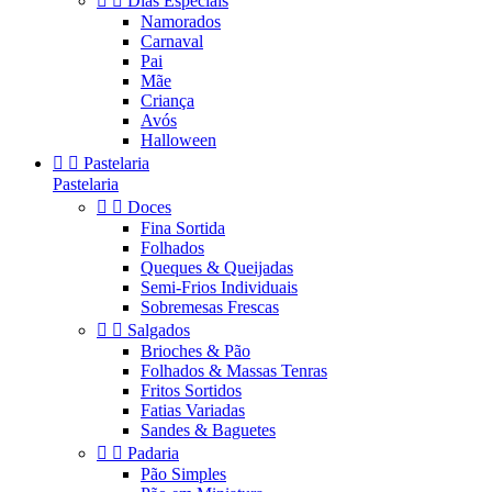


Dias Especiais
Namorados
Carnaval
Pai
Mãe
Criança
Avós
Halloween


Pastelaria
Pastelaria


Doces
Fina Sortida
Folhados
Queques & Queijadas
Semi-Frios Individuais
Sobremesas Frescas


Salgados
Brioches & Pão
Folhados & Massas Tenras
Fritos Sortidos
Fatias Variadas
Sandes & Baguetes


Padaria
Pão Simples