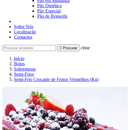
Pão em Miniatura
Pão Dietético
Pão Especial
Pão de Regueifa
Sobre Nós
Localização
Contactos
close

Procurar
Início
Bolos
Sobremesas
Semi-Frios
Semi-Frio Crocante de Frutos Vermelhos (Kg)