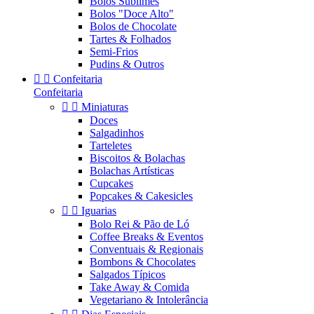
Bolos Sublimes
Bolos "Doce Alto"
Bolos de Chocolate
Tartes & Folhados
Semi-Frios
Pudins & Outros


Confeitaria
Confeitaria


Miniaturas
Doces
Salgadinhos
Tarteletes
Biscoitos & Bolachas
Bolachas Artísticas
Cupcakes
Popcakes & Cakesicles


Iguarias
Bolo Rei & Pão de Ló
Coffee Breaks & Eventos
Conventuais & Regionais
Bombons & Chocolates
Salgados Típicos
Take Away & Comida
Vegetariano & Intolerância