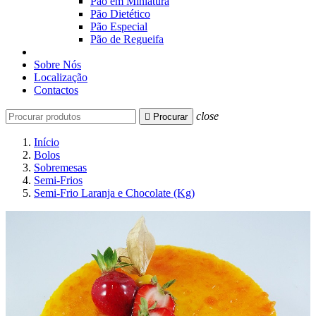
Pão em Miniatura
Pão Dietético
Pão Especial
Pão de Regueifa
Sobre Nós
Localização
Contactos
close

Procurar
Início
Bolos
Sobremesas
Semi-Frios
Semi-Frio Laranja e Chocolate (Kg)