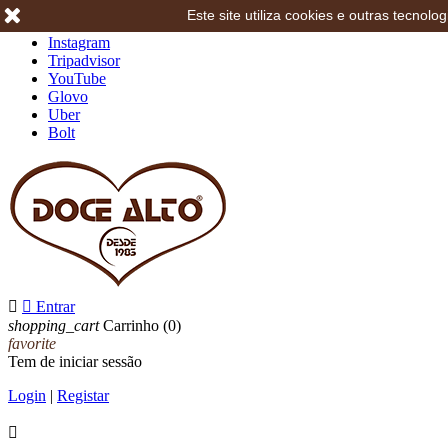
Este site utiliza cookies e outras tecno
Facebook
Instagram
Tripadvisor
YouTube
Glovo
Uber
Bolt


Entrar
shopping_cart
Carrinho
(0)
favorite
Tem de iniciar sessão
Login
|
Registar
