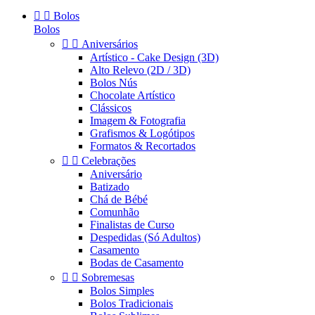


Bolos
Bolos


Aniversários
Artístico - Cake Design (3D)
Alto Relevo (2D / 3D)
Bolos Nús
Chocolate Artístico
Clássicos
Imagem & Fotografia
Grafismos & Logótipos
Formatos & Recortados


Celebrações
Aniversário
Batizado
Chá de Bébé
Comunhão
Finalistas de Curso
Despedidas (Só Adultos)
Casamento
Bodas de Casamento


Sobremesas
Bolos Simples
Bolos Tradicionais