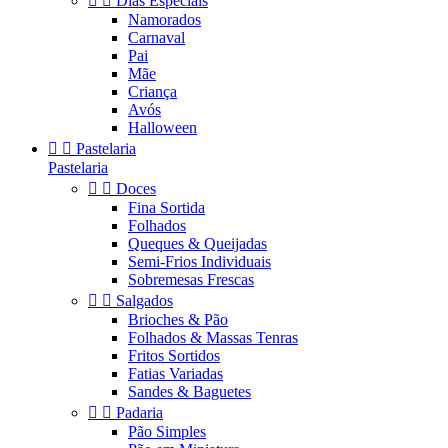


Dias Especiais
Namorados
Carnaval
Pai
Mãe
Criança
Avós
Halloween


Pastelaria
Pastelaria


Doces
Fina Sortida
Folhados
Queques & Queijadas
Semi-Frios Individuais
Sobremesas Frescas


Salgados
Brioches & Pão
Folhados & Massas Tenras
Fritos Sortidos
Fatias Variadas
Sandes & Baguetes


Padaria
Pão Simples