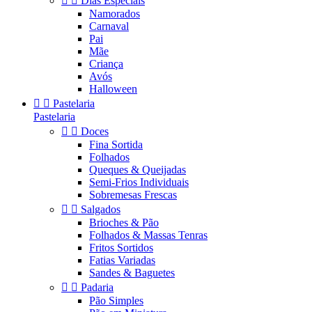


Dias Especiais
Namorados
Carnaval
Pai
Mãe
Criança
Avós
Halloween


Pastelaria
Pastelaria


Doces
Fina Sortida
Folhados
Queques & Queijadas
Semi-Frios Individuais
Sobremesas Frescas


Salgados
Brioches & Pão
Folhados & Massas Tenras
Fritos Sortidos
Fatias Variadas
Sandes & Baguetes


Padaria
Pão Simples