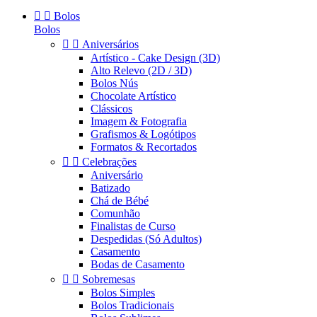


Bolos
Bolos


Aniversários
Artístico - Cake Design (3D)
Alto Relevo (2D / 3D)
Bolos Nús
Chocolate Artístico
Clássicos
Imagem & Fotografia
Grafismos & Logótipos
Formatos & Recortados


Celebrações
Aniversário
Batizado
Chá de Bébé
Comunhão
Finalistas de Curso
Despedidas (Só Adultos)
Casamento
Bodas de Casamento


Sobremesas
Bolos Simples
Bolos Tradicionais