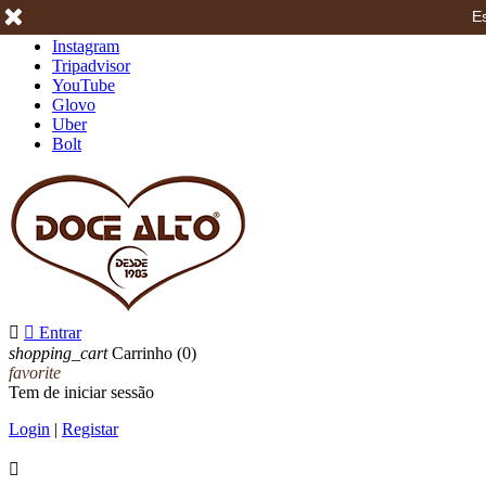
Es
Facebook
Instagram
Tripadvisor
YouTube
Glovo
Uber
Bolt


Entrar
shopping_cart
Carrinho
(0)
favorite
Tem de iniciar sessão
Login
|
Registar
