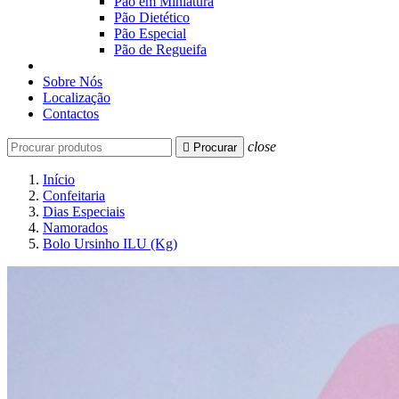
Pão em Miniatura
Pão Dietético
Pão Especial
Pão de Regueifa
Sobre Nós
Localização
Contactos
close

Procurar
Início
Confeitaria
Dias Especiais
Namorados
Bolo Ursinho ILU (Kg)