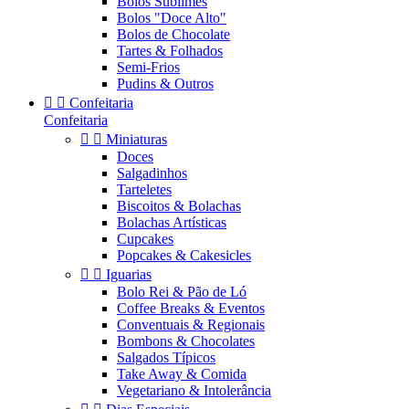
Bolos Sublimes
Bolos "Doce Alto"
Bolos de Chocolate
Tartes & Folhados
Semi-Frios
Pudins & Outros


Confeitaria
Confeitaria


Miniaturas
Doces
Salgadinhos
Tarteletes
Biscoitos & Bolachas
Bolachas Artísticas
Cupcakes
Popcakes & Cakesicles


Iguarias
Bolo Rei & Pão de Ló
Coffee Breaks & Eventos
Conventuais & Regionais
Bombons & Chocolates
Salgados Típicos
Take Away & Comida
Vegetariano & Intolerância