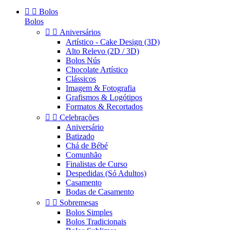


Bolos
Bolos


Aniversários
Artístico - Cake Design (3D)
Alto Relevo (2D / 3D)
Bolos Nús
Chocolate Artístico
Clássicos
Imagem & Fotografia
Grafismos & Logótipos
Formatos & Recortados


Celebrações
Aniversário
Batizado
Chá de Bébé
Comunhão
Finalistas de Curso
Despedidas (Só Adultos)
Casamento
Bodas de Casamento


Sobremesas
Bolos Simples
Bolos Tradicionais