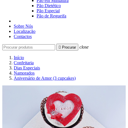
Pão em Miniatura
Pão Dietético
Pão Especial
Pão de Regueifa
Sobre Nós
Localização
Contactos
close

Procurar
Início
Confeitaria
Dias Especiais
Namorados
Aniversário de Amor (3 cupcakes)