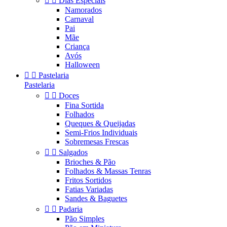


Dias Especiais
Namorados
Carnaval
Pai
Mãe
Criança
Avós
Halloween


Pastelaria
Pastelaria


Doces
Fina Sortida
Folhados
Queques & Queijadas
Semi-Frios Individuais
Sobremesas Frescas


Salgados
Brioches & Pão
Folhados & Massas Tenras
Fritos Sortidos
Fatias Variadas
Sandes & Baguetes


Padaria
Pão Simples