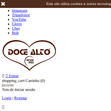
Este site utiliza cookies e outras tecno
Facebook
Instagram
Tripadvisor
YouTube
Glovo
Uber
Bolt


Entrar
shopping_cart
Carrinho
(0)
favorite
Tem de iniciar sessão
Login
|
Registar
