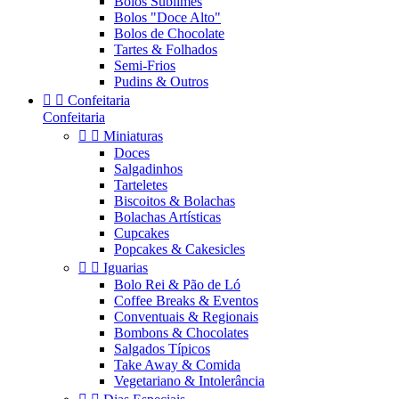
Bolos Sublimes
Bolos "Doce Alto"
Bolos de Chocolate
Tartes & Folhados
Semi-Frios
Pudins & Outros


Confeitaria
Confeitaria


Miniaturas
Doces
Salgadinhos
Tarteletes
Biscoitos & Bolachas
Bolachas Artísticas
Cupcakes
Popcakes & Cakesicles


Iguarias
Bolo Rei & Pão de Ló
Coffee Breaks & Eventos
Conventuais & Regionais
Bombons & Chocolates
Salgados Típicos
Take Away & Comida
Vegetariano & Intolerância