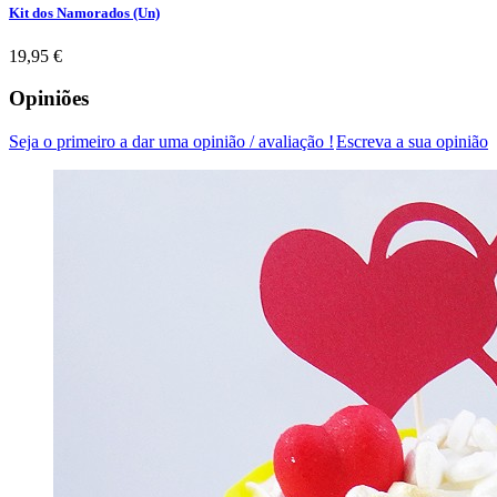
Kit dos Namorados (Un)
Preço
19,95 €
Opiniões
Seja o primeiro a dar uma opinião / avaliação !
Escreva a sua opinião