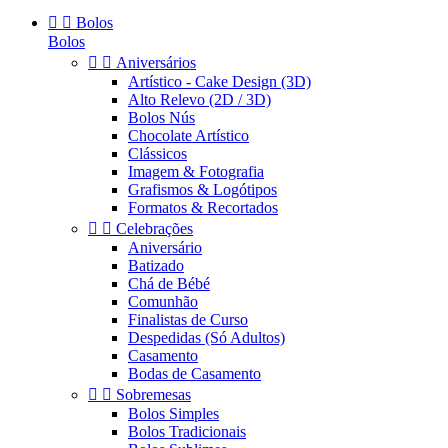


Bolos
Bolos


Aniversários
Artístico - Cake Design (3D)
Alto Relevo (2D / 3D)
Bolos Nús
Chocolate Artístico
Clássicos
Imagem & Fotografia
Grafismos & Logótipos
Formatos & Recortados


Celebrações
Aniversário
Batizado
Chá de Bébé
Comunhão
Finalistas de Curso
Despedidas (Só Adultos)
Casamento
Bodas de Casamento


Sobremesas
Bolos Simples
Bolos Tradicionais