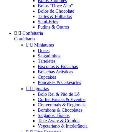
Bolos Sublimes
Bolos "Doce Alto"
Bolos de Chocolate
Tartes & Folhados
Semi-Frios
Pudins & Outros


Confeitaria
Confeitaria


Miniaturas
Doces
Salgadinhos
Tarteletes
Biscoitos & Bolachas
Bolachas Artísticas
Cupcakes
Popcakes & Cakesicles


Iguarias
Bolo Rei & Pão de Ló
Coffee Breaks & Eventos
Conventuais & Regionais
Bombons & Chocolates
Salgados Típicos
Take Away & Comida
Vegetariano & Intolerância