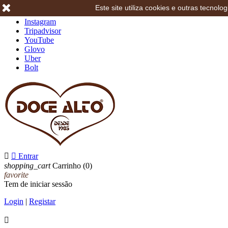
Este site utiliza cookies e outras tecno
Facebook
Instagram
Tripadvisor
YouTube
Glovo
Uber
Bolt


Entrar
shopping_cart
Carrinho
(0)
favorite
Tem de iniciar sessão
Login
|
Registar
