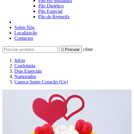
Pão em Miniatura
Pão Dietético
Pão Especial
Pão de Regueifa
Sobre Nós
Localização
Contactos
close

Procurar
Início
Confeitaria
Dias Especiais
Namorados
Caneca Super Coração (Un)