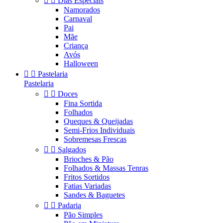


Dias Especiais
Namorados
Carnaval
Pai
Mãe
Criança
Avós
Halloween


Pastelaria
Pastelaria


Doces
Fina Sortida
Folhados
Queques & Queijadas
Semi-Frios Individuais
Sobremesas Frescas


Salgados
Brioches & Pão
Folhados & Massas Tenras
Fritos Sortidos
Fatias Variadas
Sandes & Baguetes


Padaria
Pão Simples