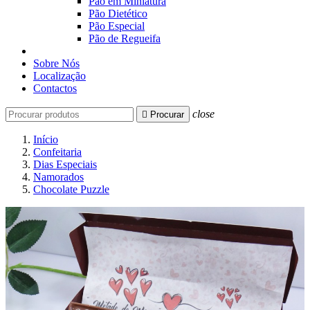
Pão em Miniatura
Pão Dietético
Pão Especial
Pão de Regueifa
Sobre Nós
Localização
Contactos
close

Procurar
Início
Confeitaria
Dias Especiais
Namorados
Chocolate Puzzle