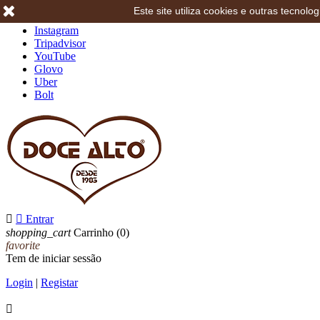
Este site utiliza cookies e outras tecno
Facebook
Instagram
Tripadvisor
YouTube
Glovo
Uber
Bolt


Entrar
shopping_cart
Carrinho
(0)
favorite
Tem de iniciar sessão
Login
|
Registar
