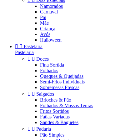


Dias Especiais
Namorados
Carnaval
Pai
Mãe
Criança
Avós
Halloween


Pastelaria
Pastelaria


Doces
Fina Sortida
Folhados
Queques & Queijadas
Semi-Frios Individuais
Sobremesas Frescas


Salgados
Brioches & Pão
Folhados & Massas Tenras
Fritos Sortidos
Fatias Variadas
Sandes & Baguetes


Padaria
Pão Simples