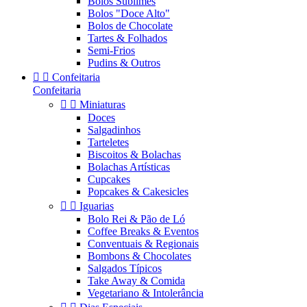
Bolos Sublimes
Bolos "Doce Alto"
Bolos de Chocolate
Tartes & Folhados
Semi-Frios
Pudins & Outros


Confeitaria
Confeitaria


Miniaturas
Doces
Salgadinhos
Tarteletes
Biscoitos & Bolachas
Bolachas Artísticas
Cupcakes
Popcakes & Cakesicles


Iguarias
Bolo Rei & Pão de Ló
Coffee Breaks & Eventos
Conventuais & Regionais
Bombons & Chocolates
Salgados Típicos
Take Away & Comida
Vegetariano & Intolerância