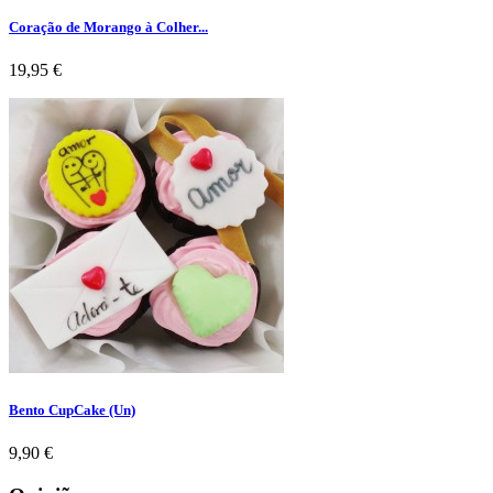
Coração de Morango à Colher...
Preço
19,95 €
Bento CupCake (Un)
Preço
9,90 €