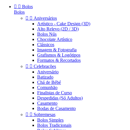


Bolos
Bolos


Aniversários
Artístico - Cake Design (3D)
Alto Relevo (2D / 3D)
Bolos Nús
Chocolate Artístico
Clássicos
Imagem & Fotografia
Grafismos & Logótipos
Formatos & Recortados


Celebrações
Aniversário
Batizado
Chá de Bébé
Comunhão
Finalistas de Curso
Despedidas (Só Adultos)
Casamento
Bodas de Casamento


Sobremesas
Bolos Simples
Bolos Tradicionais