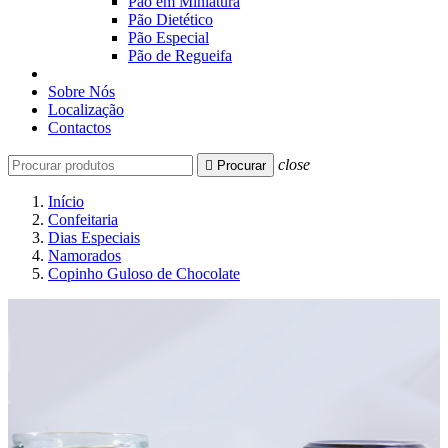
Pão em Miniatura
Pão Dietético
Pão Especial
Pão de Regueifa
Sobre Nós
Localização
Contactos
close

Procurar
Início
Confeitaria
Dias Especiais
Namorados
Copinho Guloso de Chocolate