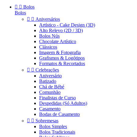


Bolos
Bolos


Aniversários
Artístico - Cake Design (3D)
Alto Relevo (2D / 3D)
Bolos Nús
Chocolate Artístico
Clássicos
Imagem & Fotografia
Grafismos & Logótipos
Formatos & Recortados


Celebrações
Aniversário
Batizado
Chá de Bébé
Comunhão
Finalistas de Curso
Despedidas (Só Adultos)
Casamento
Bodas de Casamento


Sobremesas
Bolos Simples
Bolos Tradicionais