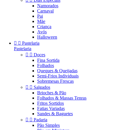


Dias Especiais
Namorados
Carnaval
Pai
Mãe
Criança
Avós
Halloween


Pastelaria
Pastelaria


Doces
Fina Sortida
Folhados
Queques & Queijadas
Semi-Frios Individuais
Sobremesas Frescas


Salgados
Brioches & Pão
Folhados & Massas Tenras
Fritos Sortidos
Fatias Variadas
Sandes & Baguetes


Padaria
Pão Simples