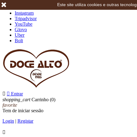
Este site utiliza cookies e outras tecno
Facebook
Instagram
Tripadvisor
YouTube
Glovo
Uber
Bolt


Entrar
shopping_cart
Carrinho
(0)
favorite
Tem de iniciar sessão
Login
|
Registar
