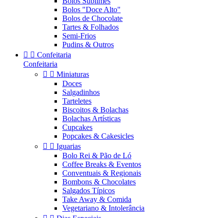
Bolos Sublimes
Bolos "Doce Alto"
Bolos de Chocolate
Tartes & Folhados
Semi-Frios
Pudins & Outros


Confeitaria
Confeitaria


Miniaturas
Doces
Salgadinhos
Tarteletes
Biscoitos & Bolachas
Bolachas Artísticas
Cupcakes
Popcakes & Cakesicles


Iguarias
Bolo Rei & Pão de Ló
Coffee Breaks & Eventos
Conventuais & Regionais
Bombons & Chocolates
Salgados Típicos
Take Away & Comida
Vegetariano & Intolerância