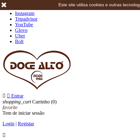
Este site utiliza cookies e outras tecno
Facebook
Instagram
Tripadvisor
YouTube
Glovo
Uber
Bolt


Entrar
shopping_cart
Carrinho
(0)
favorite
Tem de iniciar sessão
Login
|
Registar
