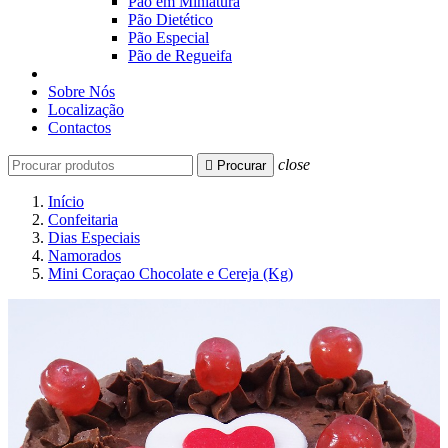
Pão em Miniatura
Pão Dietético
Pão Especial
Pão de Regueifa
Sobre Nós
Localização
Contactos
close

Procurar
Início
Confeitaria
Dias Especiais
Namorados
Mini Coraçao Chocolate e Cereja (Kg)