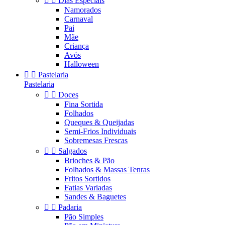


Dias Especiais
Namorados
Carnaval
Pai
Mãe
Criança
Avós
Halloween


Pastelaria
Pastelaria


Doces
Fina Sortida
Folhados
Queques & Queijadas
Semi-Frios Individuais
Sobremesas Frescas


Salgados
Brioches & Pão
Folhados & Massas Tenras
Fritos Sortidos
Fatias Variadas
Sandes & Baguetes


Padaria
Pão Simples