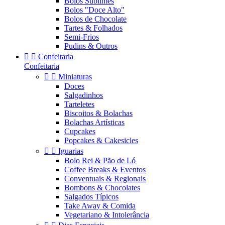
Bolos Sublimes
Bolos "Doce Alto"
Bolos de Chocolate
Tartes & Folhados
Semi-Frios
Pudins & Outros


Confeitaria
Confeitaria


Miniaturas
Doces
Salgadinhos
Tarteletes
Biscoitos & Bolachas
Bolachas Artísticas
Cupcakes
Popcakes & Cakesicles


Iguarias
Bolo Rei & Pão de Ló
Coffee Breaks & Eventos
Conventuais & Regionais
Bombons & Chocolates
Salgados Típicos
Take Away & Comida
Vegetariano & Intolerância