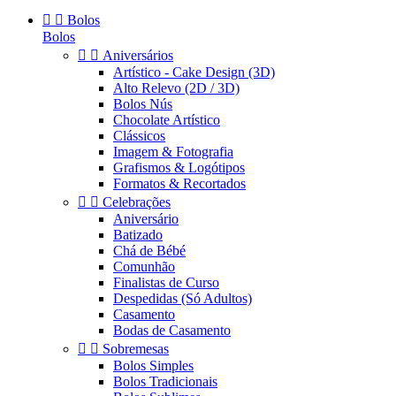


Bolos
Bolos


Aniversários
Artístico - Cake Design (3D)
Alto Relevo (2D / 3D)
Bolos Nús
Chocolate Artístico
Clássicos
Imagem & Fotografia
Grafismos & Logótipos
Formatos & Recortados


Celebrações
Aniversário
Batizado
Chá de Bébé
Comunhão
Finalistas de Curso
Despedidas (Só Adultos)
Casamento
Bodas de Casamento


Sobremesas
Bolos Simples
Bolos Tradicionais