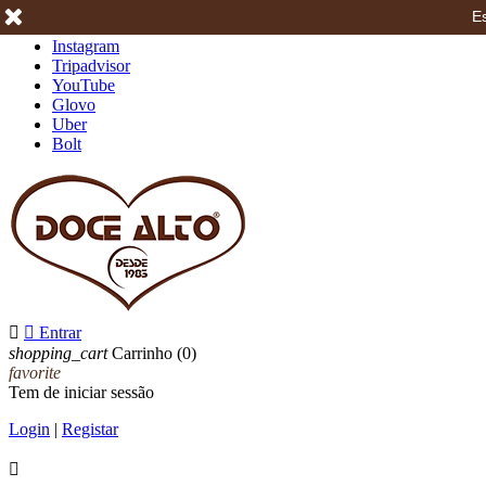
Es
Facebook
Instagram
Tripadvisor
YouTube
Glovo
Uber
Bolt


Entrar
shopping_cart
Carrinho
(0)
favorite
Tem de iniciar sessão
Login
|
Registar
