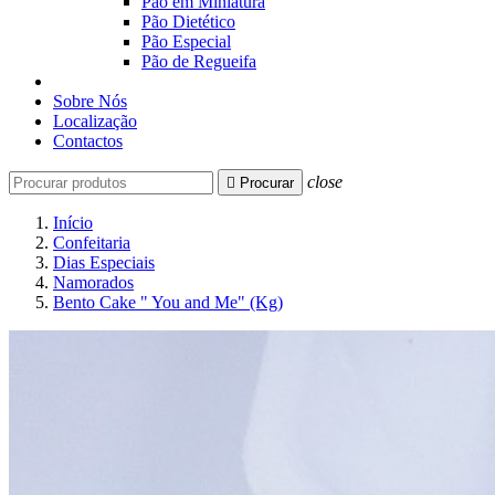
Pão em Miniatura
Pão Dietético
Pão Especial
Pão de Regueifa
Sobre Nós
Localização
Contactos
close

Procurar
Início
Confeitaria
Dias Especiais
Namorados
Bento Cake " You and Me" (Kg)