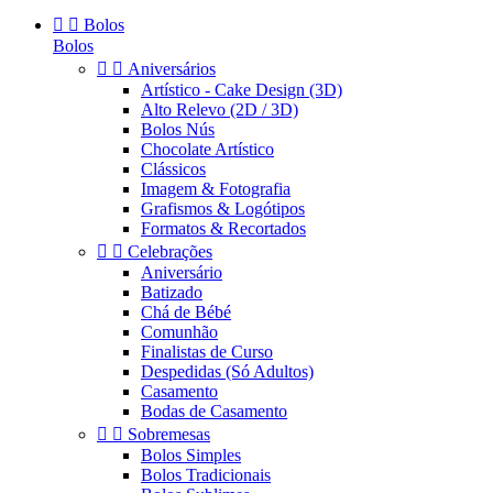


Bolos
Bolos


Aniversários
Artístico - Cake Design (3D)
Alto Relevo (2D / 3D)
Bolos Nús
Chocolate Artístico
Clássicos
Imagem & Fotografia
Grafismos & Logótipos
Formatos & Recortados


Celebrações
Aniversário
Batizado
Chá de Bébé
Comunhão
Finalistas de Curso
Despedidas (Só Adultos)
Casamento
Bodas de Casamento


Sobremesas
Bolos Simples
Bolos Tradicionais