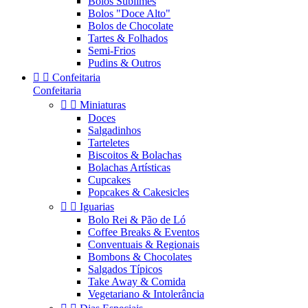
Bolos Sublimes
Bolos "Doce Alto"
Bolos de Chocolate
Tartes & Folhados
Semi-Frios
Pudins & Outros


Confeitaria
Confeitaria


Miniaturas
Doces
Salgadinhos
Tarteletes
Biscoitos & Bolachas
Bolachas Artísticas
Cupcakes
Popcakes & Cakesicles


Iguarias
Bolo Rei & Pão de Ló
Coffee Breaks & Eventos
Conventuais & Regionais
Bombons & Chocolates
Salgados Típicos
Take Away & Comida
Vegetariano & Intolerância