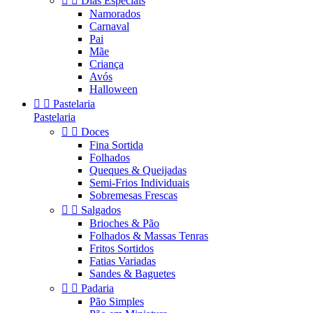


Dias Especiais
Namorados
Carnaval
Pai
Mãe
Criança
Avós
Halloween


Pastelaria
Pastelaria


Doces
Fina Sortida
Folhados
Queques & Queijadas
Semi-Frios Individuais
Sobremesas Frescas


Salgados
Brioches & Pão
Folhados & Massas Tenras
Fritos Sortidos
Fatias Variadas
Sandes & Baguetes


Padaria
Pão Simples