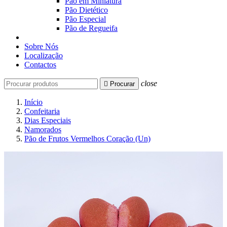
Pão em Miniatura
Pão Dietético
Pão Especial
Pão de Regueifa
Sobre Nós
Localização
Contactos
close

Procurar
Início
Confeitaria
Dias Especiais
Namorados
Pão de Frutos Vermelhos Coração (Un)