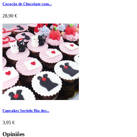
Coração de Chocolate com...
Preço
28,90 €
Cupcakes Sortido Dia dos...
Preço
3,95 €
Opiniões