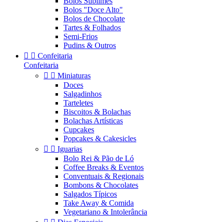
Bolos Sublimes
Bolos "Doce Alto"
Bolos de Chocolate
Tartes & Folhados
Semi-Frios
Pudins & Outros


Confeitaria
Confeitaria


Miniaturas
Doces
Salgadinhos
Tarteletes
Biscoitos & Bolachas
Bolachas Artísticas
Cupcakes
Popcakes & Cakesicles


Iguarias
Bolo Rei & Pão de Ló
Coffee Breaks & Eventos
Conventuais & Regionais
Bombons & Chocolates
Salgados Típicos
Take Away & Comida
Vegetariano & Intolerância