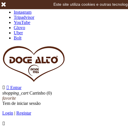
Este site utiliza cookies e outras tecno
Facebook
Instagram
Tripadvisor
YouTube
Glovo
Uber
Bolt


Entrar
shopping_cart
Carrinho
(0)
favorite
Tem de iniciar sessão
Login
|
Registar
