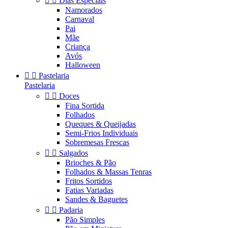


Dias Especiais
Namorados
Carnaval
Pai
Mãe
Criança
Avós
Halloween


Pastelaria
Pastelaria


Doces
Fina Sortida
Folhados
Queques & Queijadas
Semi-Frios Individuais
Sobremesas Frescas


Salgados
Brioches & Pão
Folhados & Massas Tenras
Fritos Sortidos
Fatias Variadas
Sandes & Baguetes


Padaria
Pão Simples