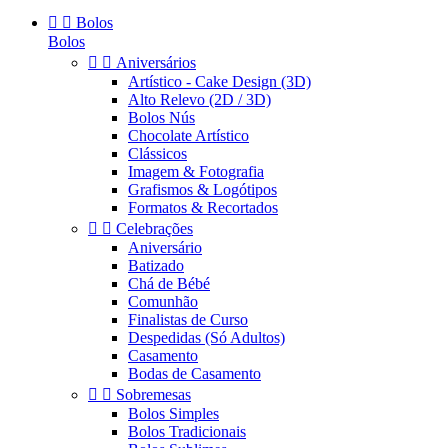


Bolos
Bolos


Aniversários
Artístico - Cake Design (3D)
Alto Relevo (2D / 3D)
Bolos Nús
Chocolate Artístico
Clássicos
Imagem & Fotografia
Grafismos & Logótipos
Formatos & Recortados


Celebrações
Aniversário
Batizado
Chá de Bébé
Comunhão
Finalistas de Curso
Despedidas (Só Adultos)
Casamento
Bodas de Casamento


Sobremesas
Bolos Simples
Bolos Tradicionais