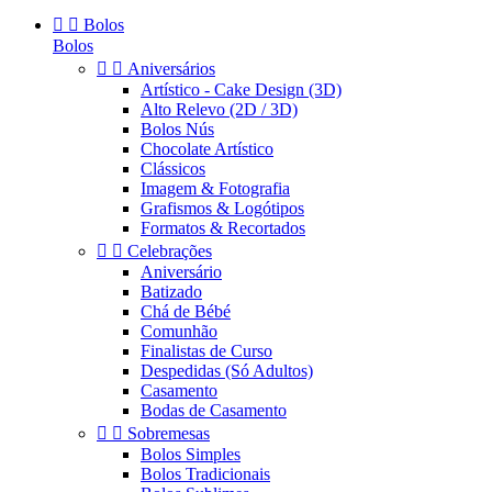


Bolos
Bolos


Aniversários
Artístico - Cake Design (3D)
Alto Relevo (2D / 3D)
Bolos Nús
Chocolate Artístico
Clássicos
Imagem & Fotografia
Grafismos & Logótipos
Formatos & Recortados


Celebrações
Aniversário
Batizado
Chá de Bébé
Comunhão
Finalistas de Curso
Despedidas (Só Adultos)
Casamento
Bodas de Casamento


Sobremesas
Bolos Simples
Bolos Tradicionais