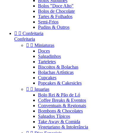
Bolos Sublimes
Bolos "Doce Alto"
Bolos de Chocolate
Tartes & Folhados
Semi-Frios
Pudins & Outros


Confeitaria
Confeitaria


Miniaturas
Doces
Salgadinhos
Tarteletes
Biscoitos & Bolachas
Bolachas Artísticas
Cupcakes
Popcakes & Cakesicles


Iguarias
Bolo Rei & Pão de Ló
Coffee Breaks & Eventos
Conventuais & Regionais
Bombons & Chocolates
Salgados Típicos
Take Away & Comida
Vegetariano & Intolerância