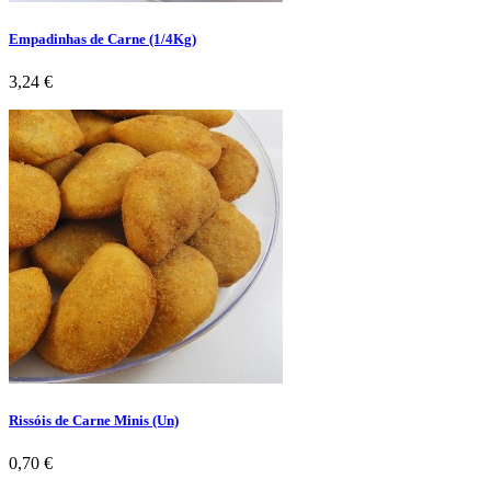
Empadinhas de Carne (1/4Kg)
Preço
3,24 €
Rissóis de Carne Minis (Un)
Preço
0,70 €