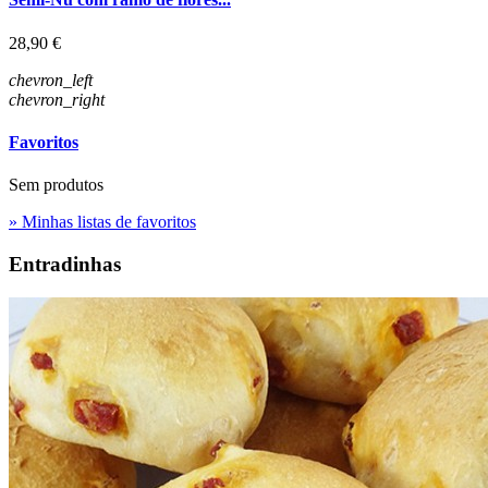
Preço
28,90 €
chevron_left
chevron_right
Favoritos
Sem produtos
» Minhas listas de favoritos
Entradinhas