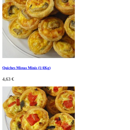
Quiches Mistas Minis (1/4Kg)
Preço
4,63 €