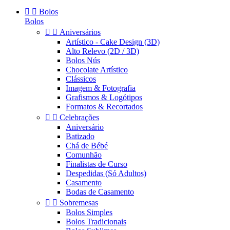


Bolos
Bolos


Aniversários
Artístico - Cake Design (3D)
Alto Relevo (2D / 3D)
Bolos Nús
Chocolate Artístico
Clássicos
Imagem & Fotografia
Grafismos & Logótipos
Formatos & Recortados


Celebrações
Aniversário
Batizado
Chá de Bébé
Comunhão
Finalistas de Curso
Despedidas (Só Adultos)
Casamento
Bodas de Casamento


Sobremesas
Bolos Simples
Bolos Tradicionais