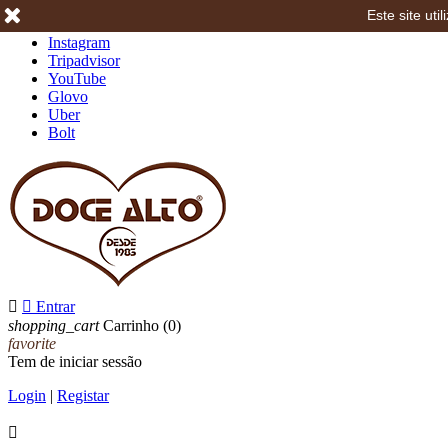
Este site ut
Facebook
Instagram
Tripadvisor
YouTube
Glovo
Uber
Bolt


Entrar
shopping_cart
Carrinho
(0)
favorite
Tem de iniciar sessão
Login
|
Registar
