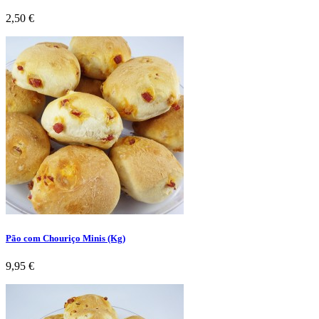
Preço
2,50 €
Pão com Chouriço Minis (Kg)
Preço
9,95 €