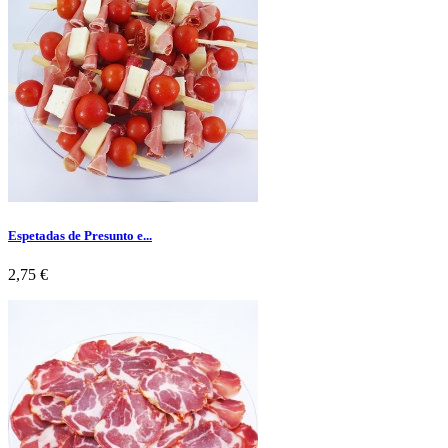
Espetadas de Presunto e...
Preço
2,75 €