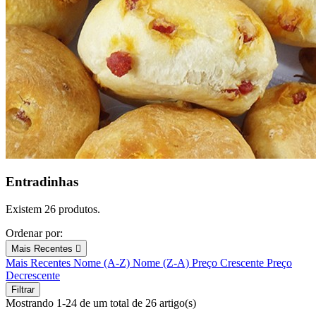
Entradinhas
Existem 26 produtos.
Ordenar por:
Mais Recentes

Mais Recentes
Nome (A-Z)
Nome (Z-A)
Preço Crescente
Preço
Decrescente
Filtrar
Mostrando 1-24 de um total de 26 artigo(s)