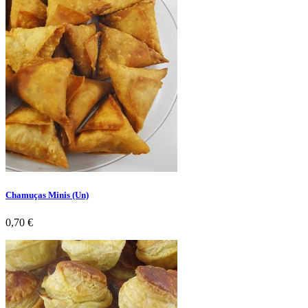
Chamuças Minis (Un)
Preço
0,70 €