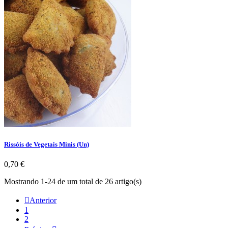
Rissóis de Vegetais Minis (Un)
Preço
0,70 €
Mostrando 1-24 de um total de 26 artigo(s)

Anterior
1
2