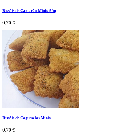
Rissóis de Camarão Minis (Un)
Preço
0,70 €
Rissóis de Cogumelos Minis...
Preço
0,70 €