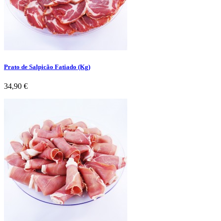
Prato de Salpicão Fatiado (Kg)
Preço
34,90 €