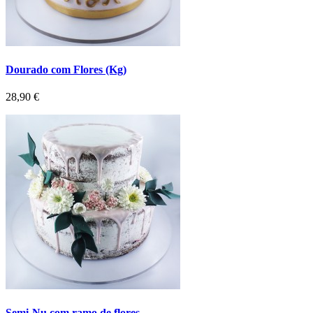
Dourado com Flores (Kg)
Preço
28,90 €
Semi-Nu com ramo de flores...