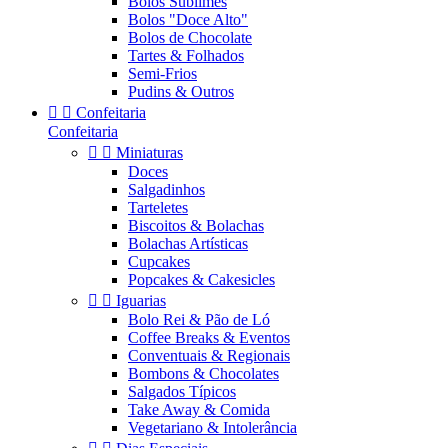
Bolos Sublimes
Bolos "Doce Alto"
Bolos de Chocolate
Tartes & Folhados
Semi-Frios
Pudins & Outros


Confeitaria
Confeitaria


Miniaturas
Doces
Salgadinhos
Tarteletes
Biscoitos & Bolachas
Bolachas Artísticas
Cupcakes
Popcakes & Cakesicles


Iguarias
Bolo Rei & Pão de Ló
Coffee Breaks & Eventos
Conventuais & Regionais
Bombons & Chocolates
Salgados Típicos
Take Away & Comida
Vegetariano & Intolerância