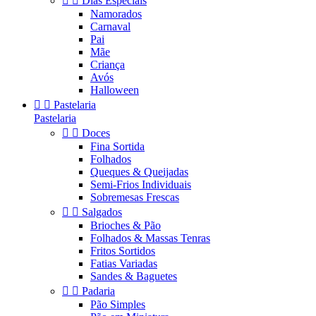


Dias Especiais
Namorados
Carnaval
Pai
Mãe
Criança
Avós
Halloween


Pastelaria
Pastelaria


Doces
Fina Sortida
Folhados
Queques & Queijadas
Semi-Frios Individuais
Sobremesas Frescas


Salgados
Brioches & Pão
Folhados & Massas Tenras
Fritos Sortidos
Fatias Variadas
Sandes & Baguetes


Padaria
Pão Simples