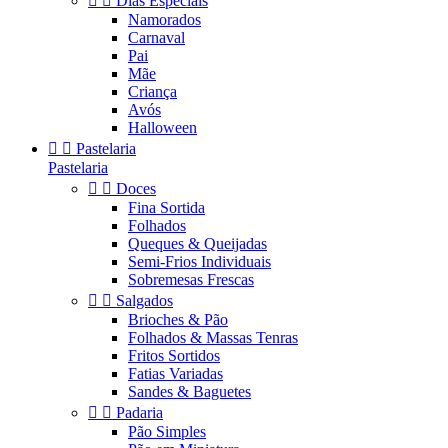


Dias Especiais
Namorados
Carnaval
Pai
Mãe
Criança
Avós
Halloween


Pastelaria
Pastelaria


Doces
Fina Sortida
Folhados
Queques & Queijadas
Semi-Frios Individuais
Sobremesas Frescas


Salgados
Brioches & Pão
Folhados & Massas Tenras
Fritos Sortidos
Fatias Variadas
Sandes & Baguetes


Padaria
Pão Simples