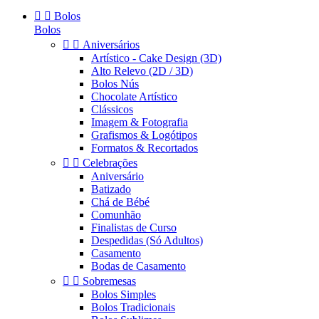


Bolos
Bolos


Aniversários
Artístico - Cake Design (3D)
Alto Relevo (2D / 3D)
Bolos Nús
Chocolate Artístico
Clássicos
Imagem & Fotografia
Grafismos & Logótipos
Formatos & Recortados


Celebrações
Aniversário
Batizado
Chá de Bébé
Comunhão
Finalistas de Curso
Despedidas (Só Adultos)
Casamento
Bodas de Casamento


Sobremesas
Bolos Simples
Bolos Tradicionais