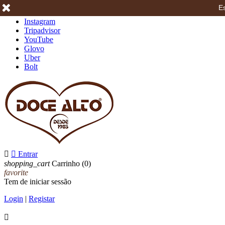
Es
Facebook
Instagram
Tripadvisor
YouTube
Glovo
Uber
Bolt


Entrar
shopping_cart
Carrinho
(0)
favorite
Tem de iniciar sessão
Login
|
Registar
