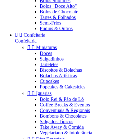
Bolos Sublimes
Bolos "Doce Alto"
Bolos de Chocolate
Tartes & Folhados
Semi-Frios
Pudins & Outros


Confeitaria
Confeitaria


Miniaturas
Doces
Salgadinhos
Tarteletes
Biscoitos & Bolachas
Bolachas Artísticas
Cupcakes
Popcakes & Cakesicles


Iguarias
Bolo Rei & Pão de Ló
Coffee Breaks & Eventos
Conventuais & Regionais
Bombons & Chocolates
Salgados Típicos
Take Away & Comida
Vegetariano & Intolerância