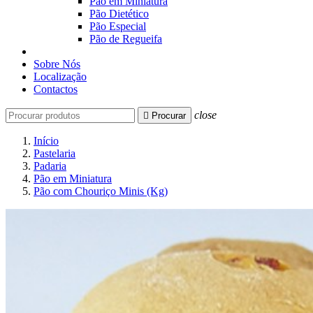
Pão em Miniatura
Pão Dietético
Pão Especial
Pão de Regueifa
Sobre Nós
Localização
Contactos
close

Procurar
Início
Pastelaria
Padaria
Pão em Miniatura
Pão com Chouriço Minis (Kg)