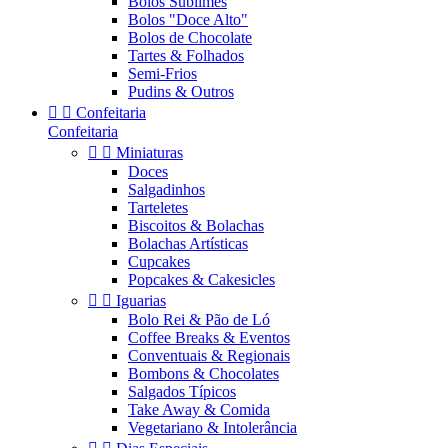
Bolos Sublimes
Bolos "Doce Alto"
Bolos de Chocolate
Tartes & Folhados
Semi-Frios
Pudins & Outros


Confeitaria
Confeitaria


Miniaturas
Doces
Salgadinhos
Tarteletes
Biscoitos & Bolachas
Bolachas Artísticas
Cupcakes
Popcakes & Cakesicles


Iguarias
Bolo Rei & Pão de Ló
Coffee Breaks & Eventos
Conventuais & Regionais
Bombons & Chocolates
Salgados Típicos
Take Away & Comida
Vegetariano & Intolerância