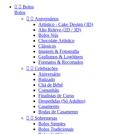


Bolos
Bolos


Aniversários
Artístico - Cake Design (3D)
Alto Relevo (2D / 3D)
Bolos Nús
Chocolate Artístico
Clássicos
Imagem & Fotografia
Grafismos & Logótipos
Formatos & Recortados


Celebrações
Aniversário
Batizado
Chá de Bébé
Comunhão
Finalistas de Curso
Despedidas (Só Adultos)
Casamento
Bodas de Casamento


Sobremesas
Bolos Simples
Bolos Tradicionais