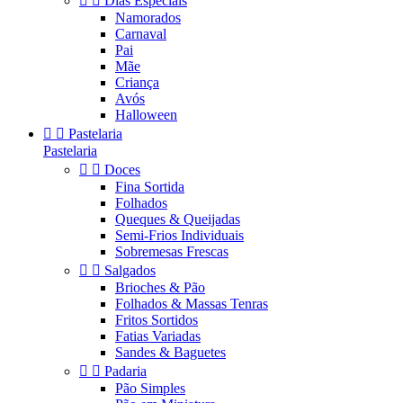


Dias Especiais
Namorados
Carnaval
Pai
Mãe
Criança
Avós
Halloween


Pastelaria
Pastelaria


Doces
Fina Sortida
Folhados
Queques & Queijadas
Semi-Frios Individuais
Sobremesas Frescas


Salgados
Brioches & Pão
Folhados & Massas Tenras
Fritos Sortidos
Fatias Variadas
Sandes & Baguetes


Padaria
Pão Simples