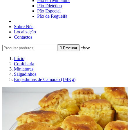
Pão em Miniatura
Pão Dietético
Pão Especial
Pão de Regueifa
Sobre Nós
Localização
Contactos
close

Procurar
Início
Confeitaria
Miniaturas
Salgadinhos
Empadinhas de Camarão (1/4Kg)