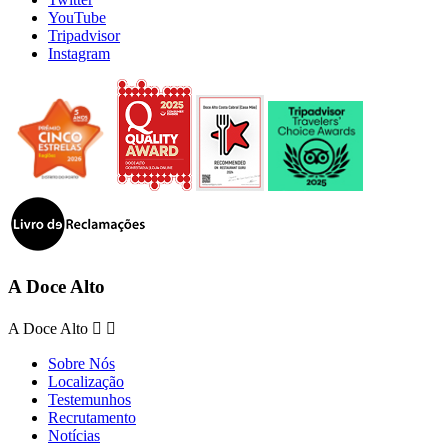
YouTube
Tripadvisor
Instagram
A Doce Alto
A Doce Alto


Sobre Nós
Localização
Testemunhos
Recrutamento
Notícias