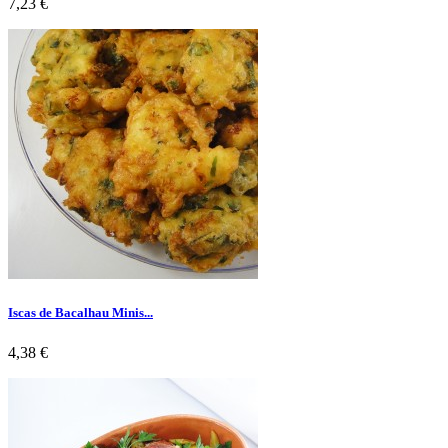
Preço
7,23 €
Iscas de Bacalhau Minis...
Preço
4,38 €