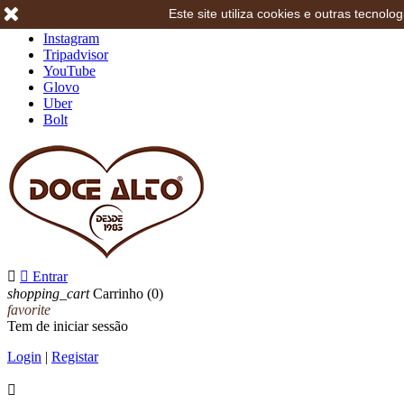
Este site utiliza cookies e outras tecno
Facebook
Instagram
Tripadvisor
YouTube
Glovo
Uber
Bolt


Entrar
shopping_cart
Carrinho
(0)
favorite
Tem de iniciar sessão
Login
|
Registar
