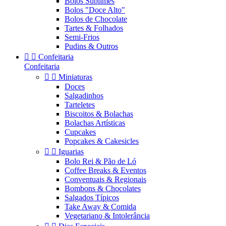
Bolos Sublimes
Bolos "Doce Alto"
Bolos de Chocolate
Tartes & Folhados
Semi-Frios
Pudins & Outros


Confeitaria
Confeitaria


Miniaturas
Doces
Salgadinhos
Tarteletes
Biscoitos & Bolachas
Bolachas Artísticas
Cupcakes
Popcakes & Cakesicles


Iguarias
Bolo Rei & Pão de Ló
Coffee Breaks & Eventos
Conventuais & Regionais
Bombons & Chocolates
Salgados Típicos
Take Away & Comida
Vegetariano & Intolerância