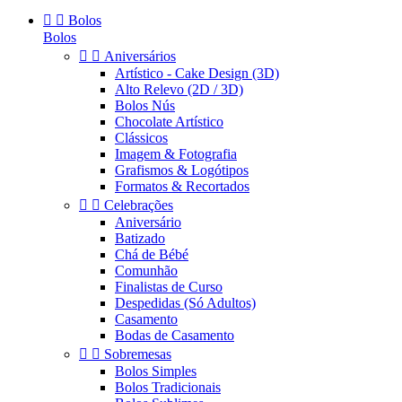


Bolos
Bolos


Aniversários
Artístico - Cake Design (3D)
Alto Relevo (2D / 3D)
Bolos Nús
Chocolate Artístico
Clássicos
Imagem & Fotografia
Grafismos & Logótipos
Formatos & Recortados


Celebrações
Aniversário
Batizado
Chá de Bébé
Comunhão
Finalistas de Curso
Despedidas (Só Adultos)
Casamento
Bodas de Casamento


Sobremesas
Bolos Simples
Bolos Tradicionais