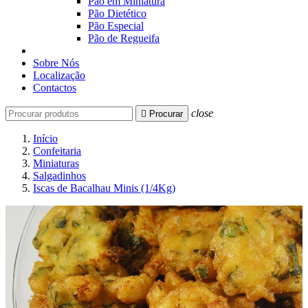
Pão em Miniatura
Pão Dietético
Pão Especial
Pão de Regueifa
Sobre Nós
Localização
Contactos
close

Procurar
Início
Confeitaria
Miniaturas
Salgadinhos
Iscas de Bacalhau Minis (1/4Kg)