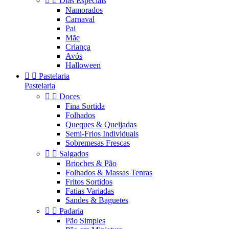


Dias Especiais
Namorados
Carnaval
Pai
Mãe
Criança
Avós
Halloween


Pastelaria
Pastelaria


Doces
Fina Sortida
Folhados
Queques & Queijadas
Semi-Frios Individuais
Sobremesas Frescas


Salgados
Brioches & Pão
Folhados & Massas Tenras
Fritos Sortidos
Fatias Variadas
Sandes & Baguetes


Padaria
Pão Simples