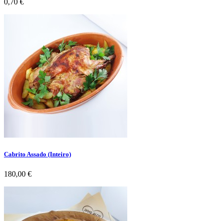
Preço
0,70 €
Cabrito Assado (Inteiro)
Preço
180,00 €