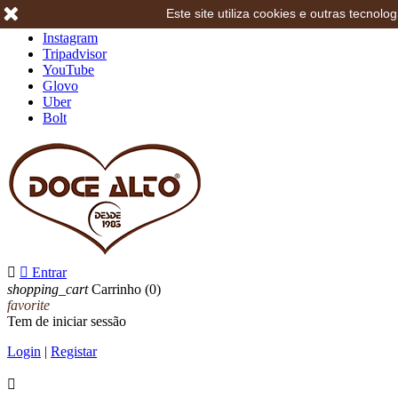
Este site utiliza cookies e outras tecno
Facebook
Instagram
Tripadvisor
YouTube
Glovo
Uber
Bolt


Entrar
shopping_cart
Carrinho
(0)
favorite
Tem de iniciar sessão
Login
|
Registar
