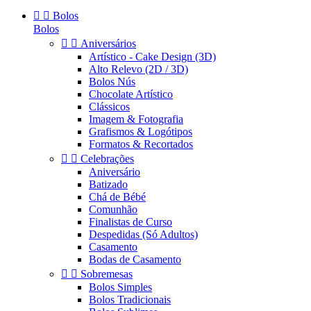


Bolos
Bolos


Aniversários
Artístico - Cake Design (3D)
Alto Relevo (2D / 3D)
Bolos Nús
Chocolate Artístico
Clássicos
Imagem & Fotografia
Grafismos & Logótipos
Formatos & Recortados


Celebrações
Aniversário
Batizado
Chá de Bébé
Comunhão
Finalistas de Curso
Despedidas (Só Adultos)
Casamento
Bodas de Casamento


Sobremesas
Bolos Simples
Bolos Tradicionais