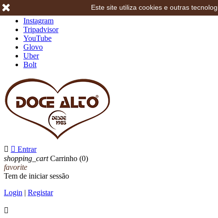
Este site utiliza cookies e outras tecno
Facebook
Instagram
Tripadvisor
YouTube
Glovo
Uber
Bolt


Entrar
shopping_cart
Carrinho
(0)
favorite
Tem de iniciar sessão
Login
|
Registar
