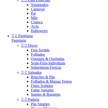


Dias Especiais
Namorados
Carnaval
Pai
Mãe
Criança
Avós
Halloween


Pastelaria
Pastelaria


Doces
Fina Sortida
Folhados
Queques & Queijadas
Semi-Frios Individuais
Sobremesas Frescas


Salgados
Brioches & Pão
Folhados & Massas Tenras
Fritos Sortidos
Fatias Variadas
Sandes & Baguetes


Padaria
Pão Simples