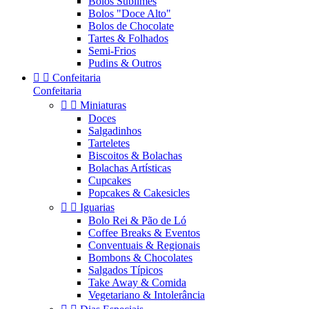
Bolos Sublimes
Bolos "Doce Alto"
Bolos de Chocolate
Tartes & Folhados
Semi-Frios
Pudins & Outros


Confeitaria
Confeitaria


Miniaturas
Doces
Salgadinhos
Tarteletes
Biscoitos & Bolachas
Bolachas Artísticas
Cupcakes
Popcakes & Cakesicles


Iguarias
Bolo Rei & Pão de Ló
Coffee Breaks & Eventos
Conventuais & Regionais
Bombons & Chocolates
Salgados Típicos
Take Away & Comida
Vegetariano & Intolerância