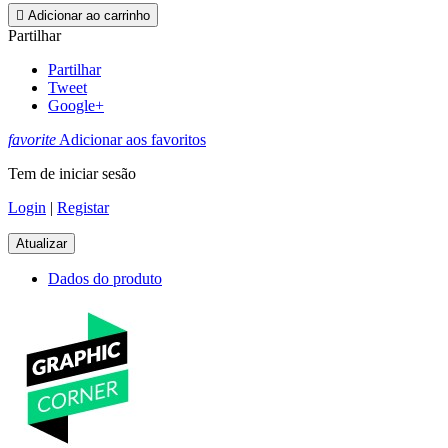

Adicionar ao carrinho
Partilhar
Partilhar
Tweet
Google+
favorite
Adicionar aos favoritos
Tem de iniciar sesão
Login
|
Registar
Dados do produto