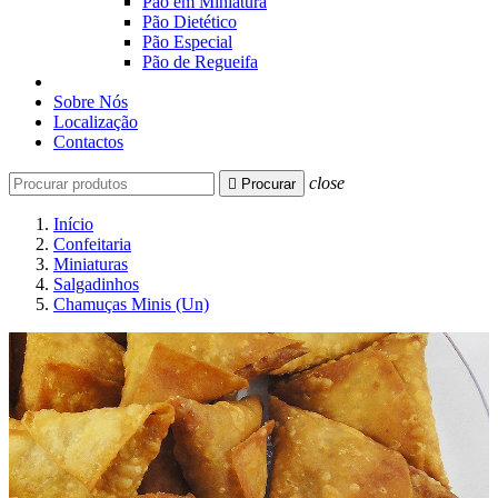
Pão em Miniatura
Pão Dietético
Pão Especial
Pão de Regueifa
Sobre Nós
Localização
Contactos
close

Procurar
Início
Confeitaria
Miniaturas
Salgadinhos
Chamuças Minis (Un)